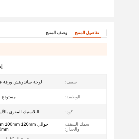
تفاصيل المنتج
وصف المنتج
إب
سقف:
لوحة ساندويتش ورقة فو
الوظيفة:
مستودع ،
كوة:
البلاستيك المقوى بالأل
سمك السقف
حوالي 100mm 120mm
والجدار:
00mm