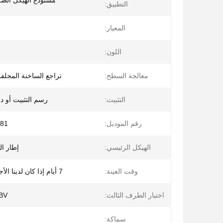
مستودع الهيكل الصل
التطبيق:
المعيار:
اللون:
معالجة السطح:
تراجع الساخنة المجلف
التثبيت:
رسم التثبيت أو د
رقم الموديل:
81
الهيكل الرئيسي:
إطار ا
وقت العينة:
7 أيام إذا كان لدينا الأجزاء القياسية
اختبار الطرف الثالث:
، BV
سماكة: