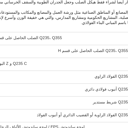
تار أيضا لشراء فقط هيكل الصلب وجعل الجدران الطوبية والسقف الخرساني محل
 والمصانع أو المناطق الصناعية مثل ورشة العمل والمصانع والمكاتب والمستودعا
لبة، المشاريع الحكومية ومشاريع المدارس، والتي هي خفيفة الوزن وأسرع لإن
اسم المباني البناء الفولاذي.
Q235، Q355 الصلب الحاصل على قسم H
Q235، Q355 الصلب الحاصل على قسم H
Q235 C و Z البورلين
Q235 الفولاذ الزاوي
Q235 أنبوب فولاذي دائري
Q235 شريط مستدير
Q235 الفولاذ الزاوية أو القضيب الدائري أو أنبوب الفولاذ
لوحة ساندوتش EPS / لوحة ساندوتش الألياف الزجاجية /