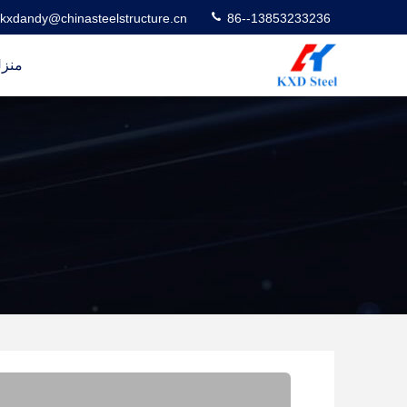
kxdandy@chinasteelstructure.cn
86--13853233236
منز