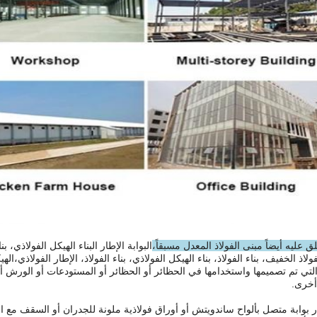
عليه أيضاً مبنى الفولاذ المعدل مسبقاً،
البوابة الإطار البناء الهيكل الفولاذي، بن
 الخفيف، بناء الفولاذ، بناء الهيكل الفولاذي، بناء الفولاذ، الإطار الفولاذي،الهي
مجهز، يشير إلى المنازل ذات الهيكل الفولاذي للقسم H التي تم تصميمها واستخدامها في الحظائر أو الحظائر أو المستودعات أو ا
أخرى.
ر بوابة متصل بألواح ساندويتش أو أوراق فولاذية ملونة للجدران أو السقف مع ال