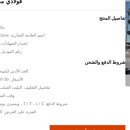
فولاذي م
تفاصيل المنتج
مكا
اسم العلامة التجارية: KXD Steel Structure
إصدار الشهادات: SO9001:2008
رقم الموديل: دب
شروط الدفع والشحن
الحد الأدنى لكمية: 200 مترا مرب
الأسعار: 30-80 USD per sqm
تفاصيل التغليف: البليت الصلب 
وقت التسليم: 35
شروط الدفع: T / T ، L / C ، ويسترن يونيون ، موني جرام
القدرة على العرض: 15000 طن شهريا