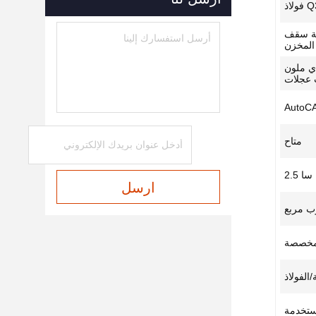
لاذ
نية سقف
المخزن
لاذي ملون
 عجلات
AutoCA
متاح
سا 2.5
ارسل
وب مربع
مخصصة
الفولاذ
مستخدمة