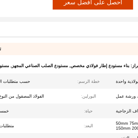
احصل على أفضل سعر
ت
راز:
بناء مستودع إطار فولاذي مخصص
,
مستودع الصلب الصناعي المجهز
,
مستود
لاذية واحدة
خطة الرسم:
حسب متطلبات ال
 ورشة عمل
البورلين:
الفولاذ المصقول من النوع C أو 
ياف الزجاجية
حياة:
خمسو
50mm 75mm 
البعد:
متطلبات 
150mm 2