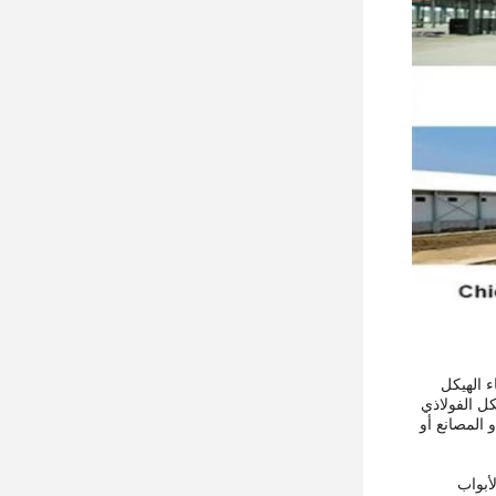
اء الهيكل
كل الفولاذي
لورش أو المصانع أو
أبواب