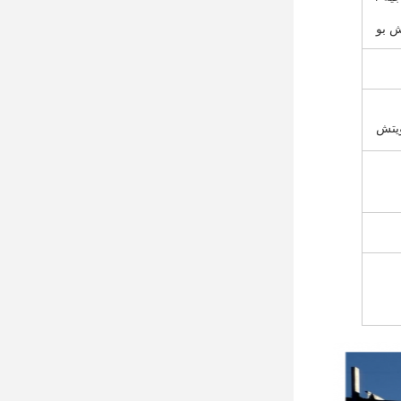
ش بو
ويتش