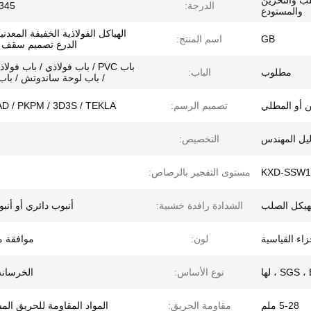
ب والتخزين
الدرجة:
Q345 فو
والمستودع
الهياكل الفولاذية الخفيفة المعد
GB
اسم المنتج:
الدرع تصميم سقف 
باب PVC / باب فولاذي / باب فو
مطلوب
الباب:
/ باب لوحة ساندوتش / باب
ن أو المطلي
تصميم الرسم:
D / PKPM / 3D3S / TEKLA
ليل المهندس
التخصيص:
KXD-SSW1
مستوى التفجير بالرصاص:
لهيكل الصلب
الشدادة رافدة خشبية:
أنبوب دائري أو أنب
لون:
موافقة 
SGS  ، لها
نوع الأساس:
الخرسانة/
5-28 ملم
مقاومة الحريق:
المواد المقاومة للحريق ال