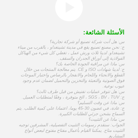
الأسئلة الشائعة:
س: هل أنت شركة تصنيع أو شركة تجارية؟
ج: نحن مصنع تصنيع يقع في مدينة تشينغداو ، بالقرب من ميناء
تشينغداو. لدينا ثلاث ورش عمل ، تغطي كل شيء من الهياكل
الفولاذية إلى أوراق الجدران والسقف.
س: ماذا عن مراقبة الجودة الخاصة بك؟
ج: لدينا شهادات ISO و CE. يتم معالجة المنتجات من خلال
القطع والانحناء واللحام والانفجار بالرصاص واختبار الموجات
فوق الصوتية والتعبئة والتخزين والتحميل لضمان عدم وجود
عيوب نوعية.
س: هل تتوفر عمليات تفتيش من قبل طرف ثالث؟
ج: SGS ، BV ، TUV ، الخ متوفرة ، وفقًا لمتطلبات العميل.
س: ماذا عن وقت التسليم؟
ج: عادة، في غضون 30-45 يوما، اعتمادا على كمية الطلب. يتم
السماح بشحن جزئي للطلبات الكبيرة.
س: ماذا عن التثبيت؟
الجواب: سنقدم رسومات التثبيت التفصيلية، المشرفين توجيه
التثبيت متاح. يمكننا القيام بأعمال مفتاح مفتوح لبعض أنواع
المشاريع.