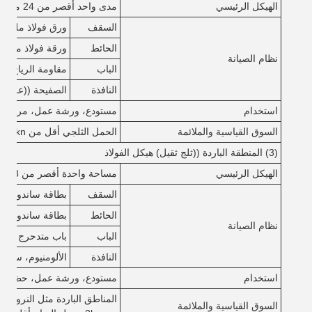
الهيكل الرئيسي
مدى واحد أقصر من 24 متر، أقل من 8 متر
السقف
ورق فولاذ ملون مع
الحائط
ورقة فولاذ ملونة أو ش
نظام الصيانة
الباب
مقاومة الرياح الباب
النافذة
الصفيحة ((علبة 
استخدام
مستودع، ورشة عمل، مركز 
السوق القياسية والملائمة
الحمل الثلجي أقل من 0.5kn،حمل الرياح أقل من 0.5kn/m2
(3) المنطقة الباردة ((ثلج ثقيل) هيكل الفولاذ
الهيكل الرئيسي
مساحة واحدة أقصر من 18 متر، أقل من 6 متر
السقف
بطاقة ساندوتش EPS/صوف الصخور/PU
الحائط
بطاقة ساندوتش EPS/صوف الصخور/PU
نظام الصيانة
الباب
باب متدحرج من الـ
النافذة
الألومنيوم، سبي
استخدام
مستودع، ورشة عمل، حظيرة،
المناطق الباردة مثل النرويج و
السوق القياسية والملائمة