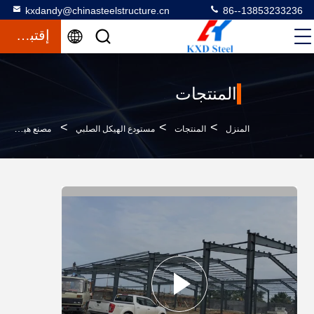
kxdandy@chinasteelstructure.cn
86--13853233236
إقتباس
المنتجات
>
>
>
المنزل
المنتجات
مستودع الهيكل الصلبي
مصنع هيكل الصلب ورشة عمل هيكل الصلب الخفيف منزل متعدد الطوابق مستودع صناعي من الصلب