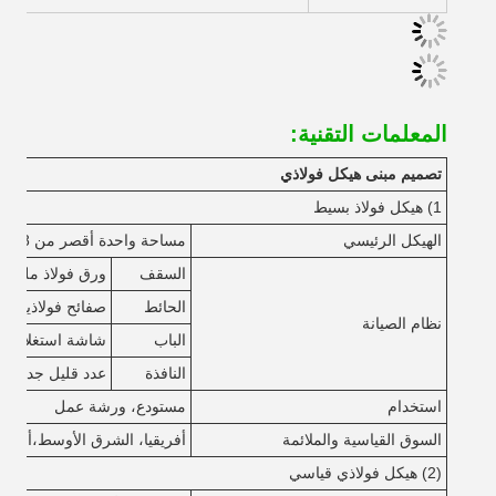
المعلمات التقنية:
تصميم مبنى هيكل فولاذي
1) هيكل فولاذ بسيط
الهيكل الرئيسي
مساحة واحدة أقصر من 18 متر، أقل من 6 متر
السقف
ورق فولاذ ملون مع
الحائط
صفائح فولاذية مل
نظام الصيانة
الباب
شاشة استغلال فولاذ
النافذة
عدد قليل جداً
استخدام
مستودع، ورشة عمل
السوق القياسية والملائمة
أفريقيا، الشرق الأوسط،
أسترال
(2) هيكل فولاذي قياسي