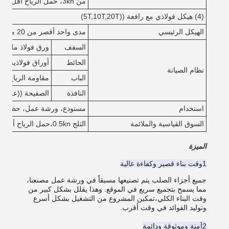
من 3kn، حمل الرياح أقل من 1KN / M2)
(4) هيكل فولاذي مع رافعة ((5T,10T,20T)
الهيكل الرئيسي
مدى واحد أقصر من 20 متر، أقل من 10 متر
السقف
ورق فولاذ ملون مع
الحائط
أوراق فولاذية مل
نظام الصيانة
الباب
مقاومة الرياح الباب
النافذة
الصفيحة ((علبة 
استخدام
مستودع، ورشة عمل، حظيرة
السوق القياسية والملائمة
الثلج 0.5kn،حمل الرياح أقل من 0.5kn/m2
الميزة
1وقت بناء قصير وكفاءة عالية
جميع أجزاء الصلب يتم تصنيعها مسبقاً في ورشة عمل مصنعنا،
مما يسمح بتجميع سريع في الموقع. وهذا يقلل بشكل كبير من
وقت البناء الكلي،تمكين المشروع من التشغيل بشكل أسرع
وتوليد الفوائد في وقت أقرب.
2آمنة وموثوقة ودائمة