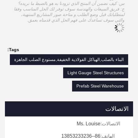
س: كيف نضمن أن المنتج الذي تزودنا به هو بالضبط ما نريده؟
ج: فريق المبيعات والهندسة سوف توفر لك الحل المناسب وفقا
لمتطلباتك قبل وضع الطلب.و متاحة صور المشاريع المنتهية،
والتي سوف تساعدك على فهم الحل الذي قدمناه بعمق.
Tags:
البناء بالصلب,الهياكل الفولاذية الخفيفة,مستودع الصلب الجاهزة
Light Gauge Steel Structures
Prefab Steel Warehouse
الاتصالات
الاتصالات:
Ms. Louise
الهاتف:
86--13853233236