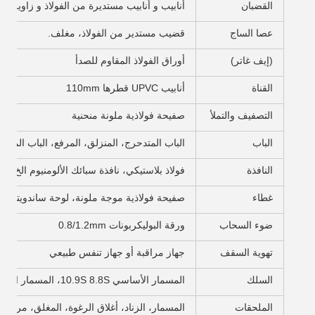
القضبان
أنابيب و أنابيب مستديرة من الفولاذ و زاوية من 
عصا الساج
قضيب مستدير من الفولاذ، مغلف.
(إيف غاتر)
أوراق الفولاذ المقاوم للصدأ
القناة
أنابيب UPVC قطرها 110mm
التصفيف والتملأ
صفيحة فولاذية ملونة منحنية
الباب
الباب المتدحرج، المنزلق، المرفع، الباب المزدو
النافذة
فولاذ بلاستيكي، نافذة سبائك الألومنيوم الخ
غطاء
صفيحة فولاذية موجة ملونة، لوحة ساندويتش
ضوء السحاب
ورقة البوليكربونات 0.8/1.2mm
تهوية السقف
جهاز مراقبة أو جهاز تنفس طبيعي
السلك
المسمار الأساسي 10.9S 8.8S، المسمار التجاري 4.8S، المسمار التوسعي.
الملحقات
المسمار، الزناد، أغلاق الرغوة، المغلق، مروحة،