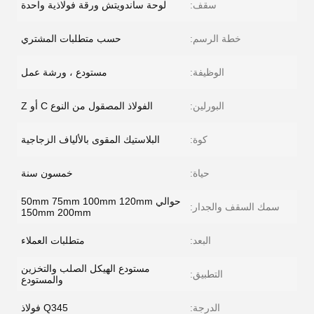
سقف:
لوحة ساندويتش ورقة فولاذية واحدة
خطة الرسم:
حسب متطلبات المشتري
الوظيفة:
مستودع ، ورشة عمل
البورلين:
الفولاذ المصقول من النوع C أو Z
كوة:
البلاستيك المقوى بالألياف الزجاجية
حياة:
خمسون سنة
حوالي 50mm 75mm 100mm 120mm
سمك السقف والجدار:
150mm 200mm
البعد:
متطلبات العملاء
مستودع الهيكل الصلب والتخزين
التطبيق:
والمستودع
الدرجة:
Q345 فولاذ