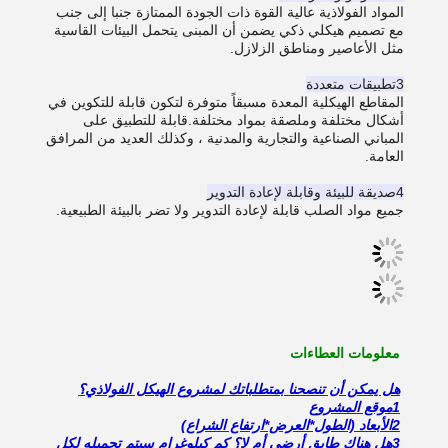
المواد الفولاذية عالية القوة ذات الجودة الممتازة جنبا إلى جنب
مع تصميم هيكلي ذكي يضمن أن المبنى يتحمل البيئات القاسية
مثل الأعاصير ومناطق الزلازل.
3تطبيقات متعددة
المقاطع الهيكلية المعدة مسبقاً متوفرة لتكون قابلة للتكوين في
أشكال مختلفة وملصقة بمواد مختلفة.
قابلة للتطبيق على
المباني الصناعية والتجارية والمدنية ، وكذلك العديد من المرافق
العامة.
4صديقة للبيئة وقابلة لإعادة التدوير
جميع مواد الصلب قابلة لإعادة التدوير ولا تضر بالبيئة الطبيعية.
معلومات العطاءات
هل يمكن أن تنصحنا بمتطلباتك لمشروع الهيكل الفولاذي؟
1موقع المشروع
2الأبعاد (الطول*العرض*ارتفاع الشراع)
3هل هناك طابق أرضي أم لا؟ كم كيلوغرام سيتم تحميله لكل