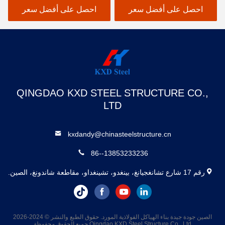
احصل على أفضل سعر
احصل على أفضل سعر
QINGDAO KXD STEEL STRUCTURE CO.,
LTD
kxdandy@chinasteelstructure.cn
86--13853233236
رقم 17 شارع تشانغجيانغ، بينغدو، تشينغداو، مقاطعة شاندونغ، الصين.
الصين جودة جيدة بناء الهياكل الفولاذية المورد. حقوق الطبع والنشر © 2024-2026
Qingdao KXD Steel Structure Co., Ltd جميع الحقوق محفوظة