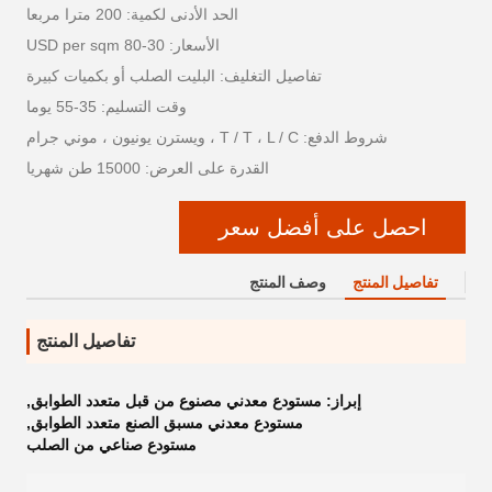
الحد الأدنى لكمية: 200 مترا مربعا
الأسعار: 30-80 USD per sqm
تفاصيل التغليف: البليت الصلب أو بكميات كبيرة
وقت التسليم: 35-55 يوما
شروط الدفع: T / T ، L / C ، ويسترن يونيون ، موني جرام
القدرة على العرض: 15000 طن شهريا
احصل على أفضل سعر
تفاصيل المنتج
وصف المنتج
تفاصيل المنتج
إبراز:
مستودع معدني مصنوع من قبل متعدد الطوابق
,
مستودع معدني مسبق الصنع متعدد الطوابق
,
مستودع صناعي من الصلب