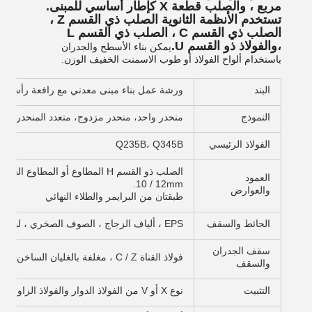
مربع ، والصلب قطعة X كإطار أساسي للمبنى.
تستخدم الأنظمة الثانوية الصلب ذي القسم Z ،
الصلب ذي القسم C ، الصلب ذي القسم L
،والفولاذ ذو القسم U.
يمكن بناء الأسطح والجدران
باستخدام ألواح الفولاذ أو طوب الاسمنت الخفيف الوزن.
البند
ورشة عمل بناء مبنى معدني مع رافعة رأسية
النموذج
منحدر واحد، منحدر مزدوج، متعدد المنحدرات
الفولاذ الرئيسي
Q235B، Q345B
العمود
10 / 12mm.
والعوارض
طبقتان من البرايمر والطلاء النهائي
الحائط والسقف
EPS ، ألياف الزجاج ، الصوف الصخري ، لوحة ساندويتش PU 50/75/100mm ، ورق الفولاذ المموج 0.5 ~ 0.8 mm
سقف الجدران
فولاذ القناة C / Z ، مغلفة بالغليان الساخن. C80 ~ C300 ، Z100 ~ Z300
والسقف
التثبيت
نوع X أو V من الفولاذ الدوار والفولاذ الزاوي والأنبوبات المطلية أو المصقولة