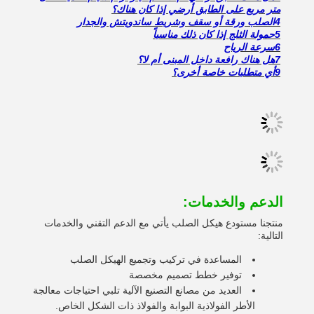
متر مربع على الطابق أرضي إذا كان هناك؟
4الصلب ورقة أو سقف وشريط ساندويتش والجدار
5حمولة الثلج إذا كان ذلك مناسباً
6سرعة الرياح
7هل هناك رافعة داخل المبنى أم لا؟
9أي متطلبات خاصة أخرى؟
الدعم والخدمات:
منتجنا مستودع هيكل الصلب يأتي مع الدعم التقني والخدمات
التالية:
المساعدة في تركيب وتجميع الهيكل الصلب
توفير خطط تصميم مخصصة
العديد من مصانع التصنيع الآلية تلبي احتياجات معالجة
الأطر الفولاذية البوابة والفولاذ ذات الشكل الخاص.