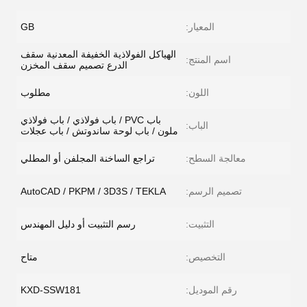
المعيار:
GB
الهياكل الفولاذية الخفيفة المعدنية سقف
اسم المنتج:
الدرع تصميم سقف المخزن
اللون:
مطلوب
باب PVC / باب فولاذي / باب فولاذي
الباب:
ملون / باب لوحة ساندوتش / باب عجلات
معالجة السطح:
تراجع الساخنة المجلفن أو المطلي
تصميم الرسم:
AutoCAD / PKPM / 3D3S / TEKLA
التثبيت:
رسم التثبيت أو دليل المهندس
التخصيص:
متاح
رقم الموديل:
KXD-SSW181