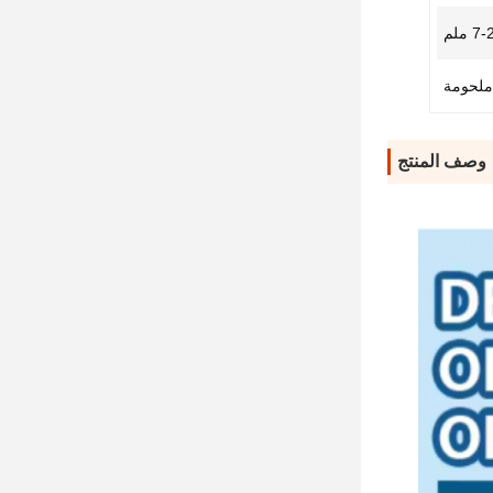
7 ملم
ملحومة
وصف المنتج