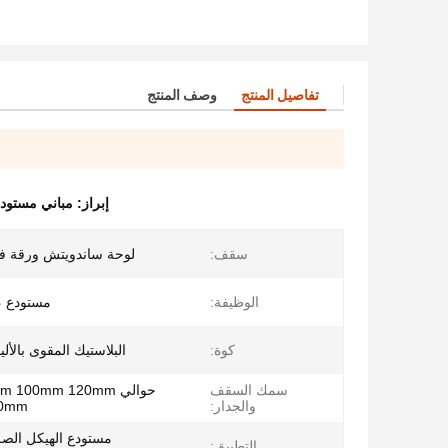
تفاصيل المنتج
وصف المنتج
إبراز:
مباني مستودع
سقف:
لوحة ساندويتش ورقة فو
الوظيفة:
مستودع ،
كوة:
البلاستيك المقوى بالأل
سمك السقف
حوالي 100mm 120mm
والجدار:
00mm
مستودع الهيكل الصل
التطبيق: