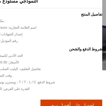
النموذجي مستودع م
تفاصيل المنتج
مكا
اسم العلامة التجارية: KXD Steel Structure
إصدار الشهادات: SO9001:2008
رقم الموديل: دب
شروط الدفع والشحن
الحد الأدنى لكمية: 200 مترا مرب
الأسعار: 30-80 USD per sqm
تفاصيل التغليف: البليت الصلب 
وقت التسليم: 35
شروط الدفع: T / T ، L / C ، ويسترن يونيون ، موني جرام
القدرة على العرض: 15000 طن شهريا
احصل على أفضل سعر