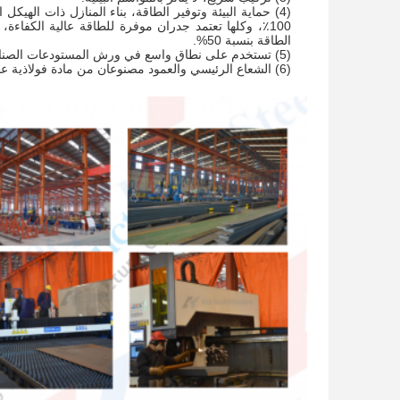
(4) حماية البيئة وتوفير الطاقة، بناء المنازل ذات الهي
100٪، وكلها تعتمد جدران موفرة للطاقة عالية الكفا
الطاقة بنسبة 50%.
(5) تستخدم على نطاق واسع في ورش المستودعات الصناعية ومباني المكاتب وحظائر الطائرات والقاعات والملاعب والهياكل الفولاذية الأخرى.
(6) الشعاع الرئيسي والعمود مصنوعان من مادة فولاذية عالية الجودة Q355B Q345B Q235B، وهي مقاومة للتآكل ولها عمر خدمة طويل.