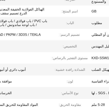
والمستودع
الهياكل الفولاذية الخفيفة المعد
GB
اسم المنتج:
الدرع تصميم سقف 
باب PVC / باب فولاذي / باب فو
مطلوب
الباب:
/ باب لوحة ساندوتش / باب
ن أو المطلي
تصميم الرسم:
D / PKPM / 3D3S / TEKLA
ليل المهندس
التخصيص:
KXD-SSW1
مستوى التفجير بالرصاص:
لهيكل الصلب
الشدادة رافدة خشبية:
أنبوب دائري أو أنب
لون:
موافقة 
SGS  ، لها
نوع الأساس:
الخرسانة/
5-28 ملم
مقاومة الحريق:
المواد المقاومة للحريق ال