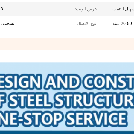
هيل التثبيت
عرض الويب:
-28
20-50 سنة
نوع الاتصال:
انسحب، 