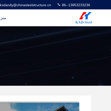
kxdandy@chinasteelstructure.cn
86--13853233236
منز