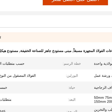
ت
ات الفولاذ المجهزة مسبقاً
,
مبنى مستودع جاهز للصناعة الخفيفة
,
مستودع هيكل
لاذية واحدة
خطة الرسم:
حسب متطلبات ال
 ورشة عمل
البورلين:
الفولاذ المصقول من النوع C أو 
ياف الزجاجية
حياة:
خمسو
50mm 75mm 
البعد:
متطلبات 
150mm 2
ب والتخزين
الدرجة:
Q345 فو