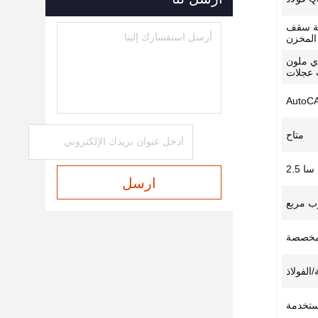
نية سقف
المخزن
لاذي ملون
 عجلات
AutoCA
متاح
سا 2.5
ارسل
وب مربع
مخصصة
الفولاذ
مستخدمة