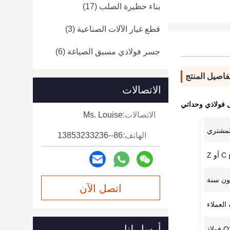
بناء حظيرة الصلب
(17)
قطع غيار الآلات الصناعية
(3)
جسر فولاذي مسبق الصياغة
(6)
فاصيل المنتج
الاتصالات
 فولاذي وحداتي
الاتصالات:
Ms. Louise
مشتري
الهاتف:
86--13853233236
Z
ن سنة
اتصل الآن
العملاء
أرسل لنا
لاذ