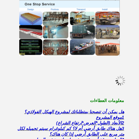
معلومات العطاءات
هل يمكن أن تنصحنا بمتطلباتك لمشروع الهيكل الفولاذي؟
1موقع المشروع
2الأبعاد (الطول*العرض*ارتفاع الشراع)
3هل هناك طابق أرضي أم لا؟ كم كيلوغرام سيتم تحميله لكل
متر مربع على الطابق أرضي إذا كان هناك؟