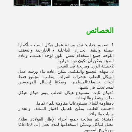
الخصائص
1. تصميم جذاب: تبدو ورشة عمل هيكل الصلب بأكملها
جميلة وأنيقة. الجدران الداخلية / الخارجية والسقف
اللوحة جميع استخدام نفس اللون لوحة الصلب، و
مادة
التعبئة يمكن أن تكون نواة حرارية.
2خفيفة الوزن ومريحة في الشحن
3. سهلة التجميع والتفكيك: يمكن إعادة بناء ورشة عمل
الهيكل الصلب عشرات المرات. يتطلب التجميع فقط
أدوات بسيطة:
المسامير، ويمكننا إرسال المهندسين
لمساعدتك في تثبيتها.
4هيكل ثابت: مستودع هيكل الصلب يتبنى هيكل هيكل
صلب وشطيرة
اللوحات
5مقاومة للماء: مستودعاتنا مقاومة للماء تماما.
6حسب الطلب يمكن للعميل اختيار السقف والجدار
والباب والنوافذ
7متينة: يتم معالجة جميع أجزاء الإطار الفولاذي بطلاء
مضاد للتآكل ويمكن استخدامها لمدة تصل إلى 50 عامًا
من تاريخ التصميم.