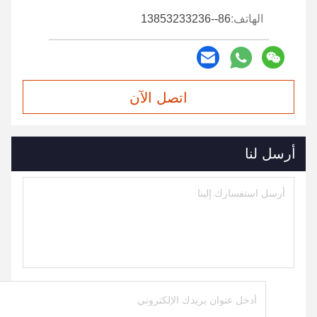
الهاتف:
86--13853233236
اتصل الآن
أرسل لنا