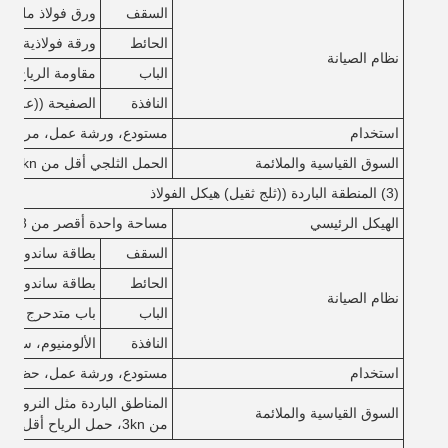
السقف
ورق فولاذ ملون مع
الحائط
ورقة فولاذية ملونة 
نظام الصيانة
الباب
مقاومة الرياح الباب
النافذة
الصفيحة ((علبة 
استخدام
مستودع، ورشة عمل، مركز ت
السوق القياسية والملائمة
الحمل الثلجي أقل من 0.5kn،حمل الرياح أقل من 0.5kn/m2
(3) المنطقة الباردة ((ثلج ثقيل) هيكل الفولاذ
الهيكل الرئيسي
مساحة واحدة أقصر من 18 متر، أقل من 6 متر
السقف
بطاقة ساندوتش EPS/صوف الصخور/PU
الحائط
بطاقة ساندوتش EPS/صوف الصخور/PU
نظام الصيانة
الباب
باب متدحرج من الـ
النافذة
الألومنيوم، سبي
استخدام
مستودع، ورشة عمل، حظيرة،
المناطق الباردة مثل النرويج و
السوق القياسية والملائمة
من 3kn، حمل الرياح أقل من 1KN / M2)