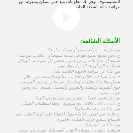
التسليمسوف نوفر لك معلومات تتبع حتى تتمكن بسهولة من
مراقبة حالة الشحنة الخاصة بك.
الأسئلة الشائعة:
س: هل أنت شركة تصنيع أو شركة تجارية؟
ج: نحن مصنع تصنيع يقع في مدينة تشينغداو ، بالقرب من ميناء
تشينغداو. لدينا ثلاث ورش عمل ، تغطي كل شيء من الهياكل
الفولاذية إلى أوراق الجدران والسقف.
س: ماذا عن مراقبة الجودة الخاصة بك؟
ج: لدينا شهادات ISO و CE. يتم معالجة المنتجات من خلال
القطع والانحناء واللحام والانفجار بالرصاص واختبار الموجات
فوق الصوتية والتعبئة والتخزين والتحميل لضمان عدم وجود
عيوب نوعية.
س: هل تتوفر عمليات تفتيش من قبل طرف ثالث؟
ج: SGS ، BV ، TUV ، الخ متوفرة ، وفقًا لمتطلبات العميل.
س: ماذا عن وقت التسليم؟
ج: عادة، في غضون 30-45 يوما، اعتمادا على كمية الطلب. يتم
السماح بشحن جزئي للطلبات الكبيرة.
س: ماذا عن التثبيت؟
الجواب: سنقدم رسومات التثبيت التفصيلية، المشرفين توجيه