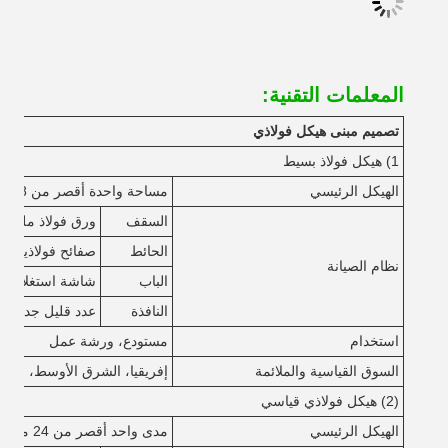
المعلمات التقنية:
تصميم مبنى هيكل فولاذي
1) هيكل فولاذ بسيط
الهيكل الرئيسي
مساحة واحدة أقصر من 18 متر، أقل من 6 متر
السقف
ورق فولاذ ملون مع
الحائط
صفائح فولاذية مل
نظام الصيانة
الباب
شاشة استغلال فولاذ
النافذة
عدد قليل جداً
استخدام
مستودع، ورشة عمل
السوق القياسية والملائمة
إفريقيا، الشرق الأوسط، أستراليا (
(2) هيكل فولاذي قياسي
الهيكل الرئيسي
مدى واحد أقصر من 24 متر، أقل من 8 متر