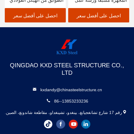
المجهزة مسبقاً ورشة عمل
الطوابق من الهيكل الفولاذي
البناء الصلب المهيك مخزن
SGS BV المعتمد CE
احصل على أفضل سعر
احصل على أفضل سعر
QINGDAO KXD STEEL STRUCTURE CO.,
LTD
kxdandy@chinasteelstructure.cn
86--13853233236
رقم 17 شارع تشانغجيانغ، بينغدو، تشينغداو، مقاطعة شاندونغ، الصين.