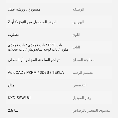
الوظيفة:
مستودع ، ورشة عمل
البورلين:
الفولاذ المصقول من النوع C أو Z
اللون:
مطلوب
باب PVC / باب فولاذي / باب فولاذي
الباب:
ملون / باب لوحة ساندوتش / باب عجلات
معالجة السطح:
تراجع الساخنة المجلفن أو المطلي
تصميم الرسم:
AutoCAD / PKPM / 3D3S / TEKLA
التخصيص:
متاح
رقم الموديل:
KXD-SSW181
مستوى التفجير بالرصاص:
سا 2.5