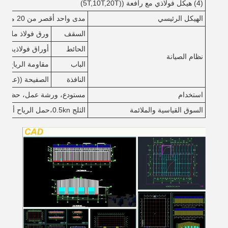
(4) هيكل فولاذي مع رافعة ((5T,10T,20T)
الهيكل الرئيسي
مدى واحد أقصر من 20 متر، أقل من 10 متر
السقف
ورق فولاذ ملون مع
الحائط
أوراق فولاذية مل
نظام الصيانة
الباب
مقاومة الرياح الباب
النافذة
الصفيحة ((علبة 
استخدام
مستودع، ورشة عمل، حظيرة
السوق القياسية والملائمة
الثلج 0.5kn،حمل الرياح أقل من 0.5kn/m2