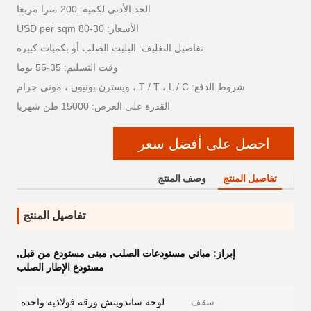
الحد الأدنى لكمية: 200 مترا مربعا
الأسعار: 30-80 USD per sqm
تفاصيل التغليف: البليت الصلب أو بكميات كبيرة
وقت التسليم: 35-55 يوما
شروط الدفع: T / T ، L / C ، ويسترن يونيون ، موني جرام
القدرة على العرض: 15000 طن شهريا
احصل على أفضل سعر
تفاصيل المنتج
وصف المنتج
تفاصيل المنتج
إبراز:
مباني مستودعات الصلب
,
مبنى مستودع من قبل
,
مستودع الإطار الصلب
سقف:
لوحة ساندويتش ورقة فولاذية واحدة