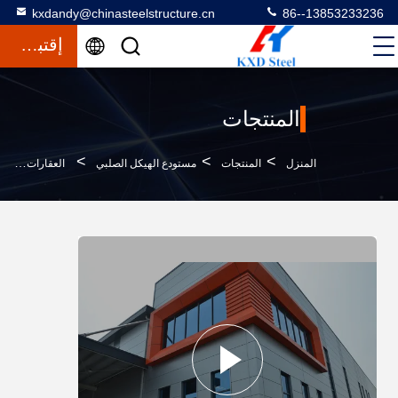
kxdandy@chinasteelstructure.cn
86--13853233236
إقتباس
المنتجات
>
>
>
المنزل
المنتجات
مستودع الهيكل الصلبي
العقارات الهياكل الصلبية المجهزة مسبقاً مستودع مبنى مصنع بناء حظيرة العمل ورشة عمل