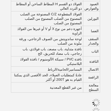
العمود
الفولاذ ذو القسم H المطاط الساخن أو المطاط
والعوارض
ذو التردد العالي
الفولاذ المقطوعة C/Z المصنوعة من الصلب
البورلين
المصنوع من الصلب المصنوع من الصلب
المصنوع من الصلب
أجهزة دعم من نوع X أو V أو غيرها من الفولاذ
العصا
الزاوية
السقف
لوحة ساندويتش من الصوف الزجاجي، ورقة
والجدار
ملونة من الصلب
نافذة متدلية، باب مصعد، باب فولاذي، باب
الباب
زجاجي، باب مضاد للحريق، الخ
نافذة PVC / سبيكة الألومنيوم / نافذة الفولاذ
النافذة
البلاستيكي
الاتصال
المسامير/الحامية/الرباط
عادةً كمتطلبات العملاء، الحد الأقصى الذي يمكننا
الرافعة
القيام به هو 200T أو أكثر
معالجة
من غير القطع المعدنية
السطح