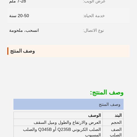
عرض الويب:
7-28 ملم
خدمة الحياة:
20-50 سنة
نوع الاتصال:
انسحب، ملحومة
وصف المنتج
وصف المنتج:
وصف المنتج
البند
الوصف
الحجم
العرض والارتفاع والطول وميل السقف
الصف
الصلب الكربوني Q235B أو Q345B والصلب
الصلب
المسبوب