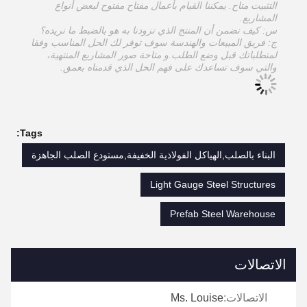
التثبيت متاح. يمكننا القيام بأعمال مفتاح مفتوح لبعض أنواع
المشاريع.
س: كيف نضمن أن المنتج الذي تزودنا به هو بالضبط ما نريده؟
ج: فريق المبيعات والهندسة سوف توفر لك الحل المناسب وفقا
لمتطلباتك قبل وضع الطلب.و متاحة صور المشاريع المنتهية،
والتي سوف تساعدك على فهم الحل الذي قدمناه بعمق.
Tags:
البناء بالصلب,الهياكل الفولاذية الخفيفة,مستودع الصلب الجاهزة
Light Gauge Steel Structures
Prefab Steel Warehouse
الاتصالات
الاتصالات:
Ms. Louise