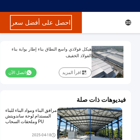
احصل على أفضل سعر
هيكل فولاذي واسع النطاق بناء إطار بوابة بناء
الفولاذ الخفيف
اقرأ المزيد
اتصل الآن
فيديوهات ذات صلة
مرافق البناء ومواد البناء للبناء
المستدام لوحة ساندويتش
PU وملحقات السحاب
بناء الهياكل الفولاذية
2025-04-18