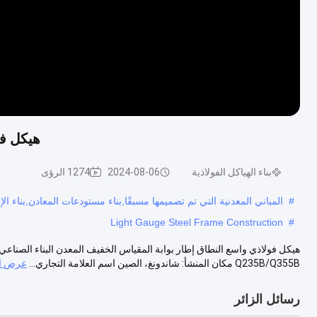
هيكل فو
بناء الهياكل الفولاذية
2024-08-06
1274 الرؤى
#
المباني المعدنية التي تم تصميمها مسبقًا,بناء مستودعات المعادن,بناء ال
Light Gauge Steel Frame Construction
#
Q235B/Q355B مكان المنشأ: شاندونغ، الصين اسم العلامة التجاري...
عرض ال
رسائل الزائر