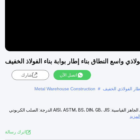
لاذي واسع النطاق بناء إطار بوابة بناء الفولاذ الخفيف
اتصل الآن
شارك
إطار الفولاذي الخفيف
#
Metal Warehouse Construction
هيكل فولاذي واسع النطاق إطار بوابة المقياس الخفيف المعدن البناء الصناعي الجاهز القياسية: AISI، ASTM، BS، DIN، GB، JIS الدرجة: الصلب الكربوني
مزيد
اترك رسالة