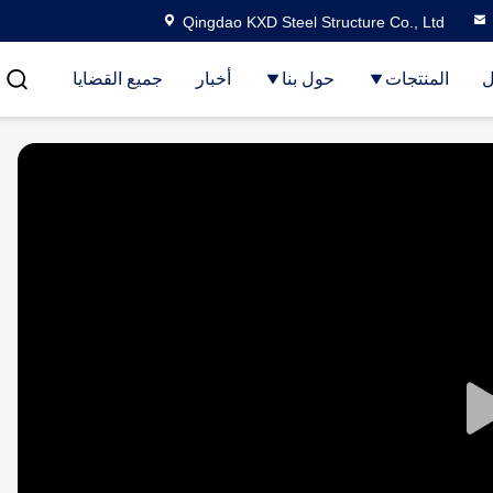
Qingdao KXD Steel Structure Co., Ltd
ل
المنتجات
حول بنا
أخبار
جميع القضايا
Play
Video