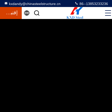
kxdandy@chinasteelstructure.cn
86--13853233236
إقتباس