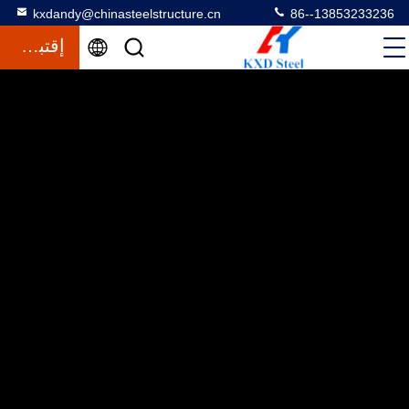
kxdandy@chinasteelstructure.cn
86--13853233236
إقتباس