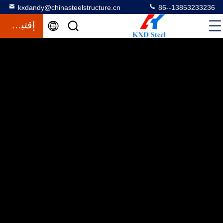
kxdandy@chinasteelstructure.cn
86--13853233236
إقتباس