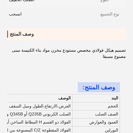
نوع التجميع:
انسحب
وصف المنتج
تصميم هيكل فولاذي مخصص مستودع مخزن مواد بناء الكنيسة مبنى
مصنوع مسبقا
وصف المنتج:
البند
الوصف
الحجم
العرض،الارتفاع،الطول وميل السقف
الصف الصلب
الصلب الكربوني Q235B أو Q345B والصلب المسبوك
العمود والعوارض
الفولاذ ذو القسم H المطاط الساخن أو المطاط ذو التردد العالي
البورلين
الفولاذ المقطوعة C/Z المصنوعة من الصلب المصنوع من الصلب المصنوع من الصلب المصنوع من الصلب