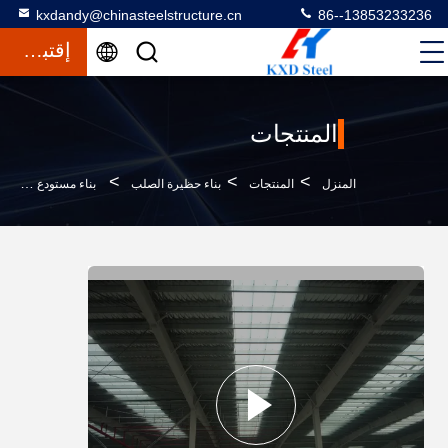
kxdandy@chinasteelstructure.cn
86--13853233236
إقتباس
المنتجات
>
>
>
المنزل
المنتجات
بناء حظيرة الصلب
بناء مستودع فولاذي مخصص بناء الكنائس الفولاذية الجاهزة