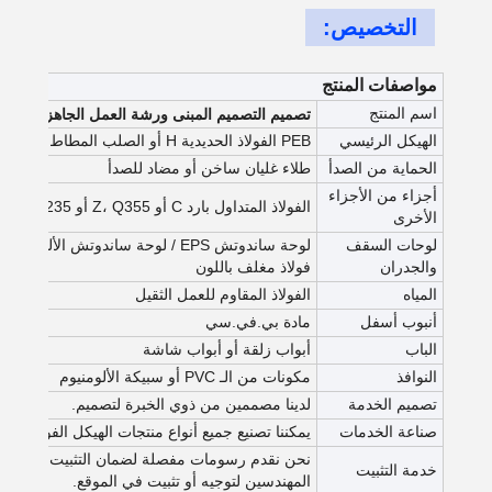
التخصيص:
مواصفات المنتج
اسم المنتج
تصميم التصميم المبنى ورشة العمل الجاهزة
الهيكل الرئيسي
PEB الفولاذ الحديدية H أو الصلب المطاط الساخن، Q355 أو Q235
الحماية من الصدأ
طلاء غليان ساخن أو مضاد للصدأ
أجزاء من الأجزاء
الفولاذ المتداول بارد C أو Z، Q355 أو Q235
الأخرى
لوحات السقف
والجدران
فولاذ مغلف باللون
المياه
الفولاذ المقاوم للعمل الثقيل
أنبوب أسفل
مادة بي.في.سي
الباب
أبواب زلقة أو أبواب شاشة
النوافذ
مكونات من الـ PVC أو سبيكة الألومنيوم
تصميم الخدمة
لدينا مصممين من ذوي الخبرة لتصميم.
صناعة الخدمات
يمكننا تصنيع جميع أنواع منتجات الهيكل الفولاذي وفق
نحن نقدم رسومات مفصلة لضمان التثبيت. كما نقدم
خدمة التثبيت
المهندسين لتوجيه أو تثبيت في الموقع.