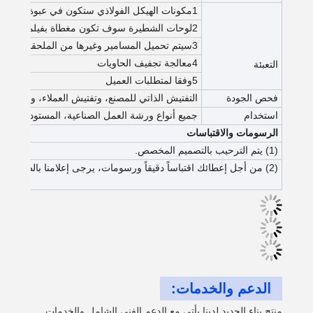
1مكونات الهيكل الفولاذي ستكون في عبوة عارية مع حماية مناسبة.
2لوحات الشطيرة سوف تكون مغطاة بفيلم بلاستيكي
3سيتم تحميل المسامير وغيرها من الملحقات في صناديق خشبية.
4معالجة تجفيف الحاويات
التعبئة
5وفقا لمتطلبات العميل
فحص الجودة
التفتيش الذاتي للمصنع، وتفتيش العملاء، وتفتيش 
استخدام
جميع أنواع ورشة العمل الصناعية، المستودع، السو
الرسومات والاقتباسات
(1) يتم الترحيب بالتصميم المخصص.
(2) من أجل إعطائك اقتباساً دقيقاً ورسومات، يرجى إعلامنا بالطول والعرض وارتفاع السقف والطقس المحلي.
الدعم والخدمات:
منتج بناء الحديد لدينا يأتي مع الدعم الفني الشامل والخدمات