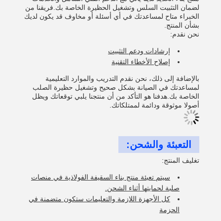
لضمان التثبيت السلس وتشغيل الحظيرة الخاصة بك.فريقنا من
الخبراء متاح لمساعدتك في أي أسئلة أو مخاوف قد يكون لديك
بشأن المنتج.
نحن نقدم:
إرشادات ودعم التثبيت
إصلاح الأخطاء التقنية
بالإضافة إلى ذلك، نحن نقدم التدريب والموارد التعليمية
لمساعدتك في الصيانة بشكل صحيح وتشغيل حظيرة الصلب
الخاصة بك.هدفنا هو التأكد من أن منتجنا يلبي توقعاتك ويظل
أصولا موثوقة ودائمة لممتلكاتك.
التعبئة والشحن:
تغليف المنتج:
سيتم تعبئة منتج بناء السقيفة الفولاذية في منصات
صلبة لحمايتها أثناء الشحن.
كل الأجهزة اللازمة والتعليمات ستكون متضمنة في
الحزمة