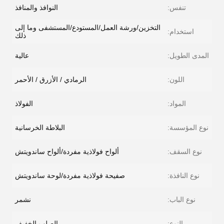
تنفس:
النوافذ والمنافذ
التخزين/ورشة العمل/المستودع/المستشفى وما إلى
استخدام:
ذلك
المدى الطويل:
عالية
اللون:
الرمادي / الأزرق / الأحمر
المواد:
الفولاذ
نوع المؤسسة:
البلاطة الخرسانية
نوع السقف:
ألواح فولاذية مفردة/ألواح ساندويتش
نوع النافذة:
صفيحة فولاذية مفردة/لوحة ساندويتش
نوع الباب:
نشمر
النوع:
الصلب الخفيف