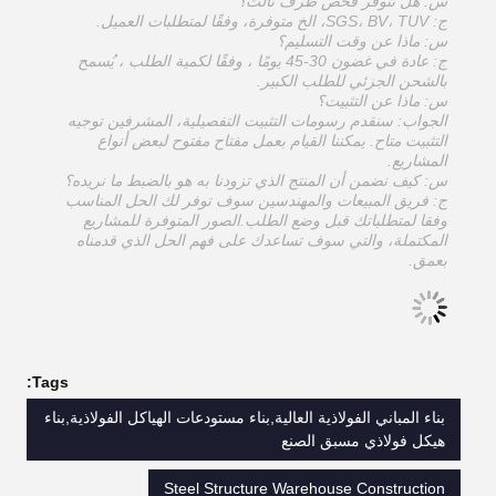
س: هل تتوفر فحص طرف ثالث؟
ج: SGS، BV، TUV، الخ متوفرة، وفقًا لمتطلبات العميل.
س: ماذا عن وقت التسليم؟
ج: عادة في غضون 30-45 يومًا ، وفقًا لكمية الطلب ، يُسمح
بالشحن الجزئي للطلب الكبير.
س: ماذا عن التثبيت؟
الجواب: سنقدم رسومات التثبيت التفصيلية، المشرفين توجيه
التثبيت متاح. يمكننا القيام بعمل مفتاح مفتوح لبعض أنواع
المشاريع.
س: كيف نضمن أن المنتج الذي تزودنا به هو بالضبط ما نريده؟
ج: فريق المبيعات والمهندسين سوف توفر لك الحل المناسب
وفقا لمتطلباتك قبل وضع الطلب.الصور المتوفرة للمشاريع
المكتملة، والتي سوف تساعدك على فهم الحل الذي قدمناه
بعمق.
Tags:
بناء المباني الفولاذية العالية,بناء مستودعات الهياكل الفولاذية,بناء
هيكل فولاذي مسبق الصنع
Steel Structure Warehouse Construction