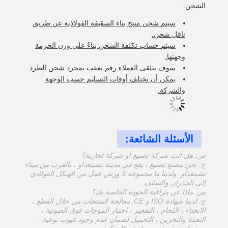
الشحن:
سيتم شحن منتج بناء السقيفة الفولاذية عن طريق
ناقل شحن.
سيتم حساب تكلفة الشحن بناءً على وزن الحزمة
وجهتها.
سوف يتلقى العملاء رقم تعقب بمجرد شحن الطرد.
يمكن أن تختلف أوقات التسليم حسب الوجهة
والشركة.
الأسئلة الشائعة:
س: هل أنت شركة تصنيع أو شركة تجارية؟
ج: نحن مصنع تصنيع ، يقع في مدينة تشينغداو ، بالقرب من ميناء
تشينغداو. ولدينا ما مجموعه 3 ورش عمل من الهيكل الفولاذي
إلى الجدران والسقف.
س: ماذا عن مراقبة الجودة الخاصة بك؟
ج: لدينا شهادة ISO و CE. معالجة المنتجات من خلال القطع ،
الانحناء ، اللحام ، التفجير ، اختبار الموجات فوق الصوتية ،
التعبئة والتخزين ، التحميل لضمان عدم وجود عيوب نوعية.