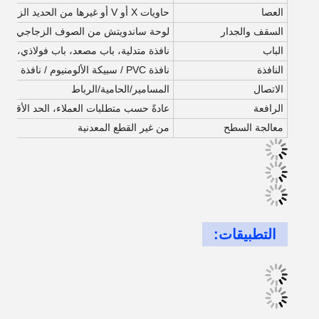
العصا
حاويات X أو V أو غيرها من الحديد الزاوية
السقف والجدار
لوحة ساندويتش من الصوف الزجاجي، ورق
الباب
نافذة متدلية، باب مصعد، باب فولاذي، با
النافذة
نافذة PVC / سبيكة الألومنيوم / نافذة الفولاذ البلاستيكي
الاتصال
المسامير/الحامية/الرباط
الرافعة
عادةً حسب متطلبات العملاء، الحد الأقصى الذي يمكنن
معالجة السطح
من غير القطع المعدنية
التطبيقات: