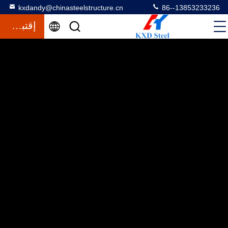
kxdandy@chinasteelstructure.cn
86--13853233236
إقتباس