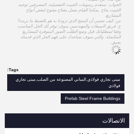
الجواب: سنقدم رسومات التثبيت التفصيلية، المشرفين توجيه
التثبيت متاح. يمكننا القيام بعمل مفتاح مفتوح لبعض أنواع
المشاريع.
س: كيف نضمن أن المنتج الذي تزودنا به هو بالضبط ما نريده؟
ج: فريق المبيعات والمهندسين سوف توفر لك الحل المناسب
وفقا لمتطلباتك قبل وضع الطلب.الصور المتوفرة للمشاريع
المكتملة، والتي سوف تساعدك على فهم الحل الذي قدمناه
بعمق.
Tags:
مبنى تجاري فولاذي,المباني المصنوعة من الصلب,مبنى تجاري
فولاذي
Prefab Steel Frame Buildings
الاتصالات