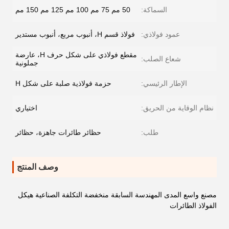
السماكة:
50 مم 75 مم 100 مم 125 مم 150 مم
عمود فولاذي:
فولاذ قسم H، أنبوب مربع، أنبوب مستدير
مقطع فولاذي على شكل حرف H، عارضة
شعاع الصلب:
جملونية
الإطار الرئيسي:
حزمة فولاذية صلبة على شكل H
نظام الوقاية من الحريق:
اختياري
طلب:
حظائر طائرات جاهزة، حظائر
وصف المنتج
مصنع واسع المدى المهندسة السابقة منخفضة التكلفة الصناعية هيكل
الفولاذ الطائرات