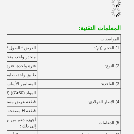
المعلمات التقنية:
المواصفات
1) الحجم ((م):
العرض * الطول * الار
منحدر واحد، منحدر م
2) النوع:
فترة واحدة، فترة مزد
طابق واحد، طابقين، 
3) القاعدة:
المسامير الأساسية الف
المواد Q345 ((S355JR) ((Gr50) أو Q235 ((S235JR) الفولاذ.
4) الإطار الفولاذي:
قطعة عرض مستقيمة 
قطعة H مصفحة أو مصقولة من الصلب
5) الدعامات:
إلى ذلك ؛