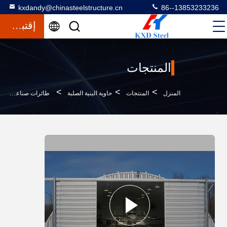
kxdandy@chinasteelstructure.cn
86--13853233236
إقتباس
المنتجات
>
>
>
المنزل
المنتجات
حاوية البنية الصلبة
طائرات صناعية تم تصميمها مسبقاً حاويات طائرات H حزمة الفولاذ حاوية طائرات مع باب