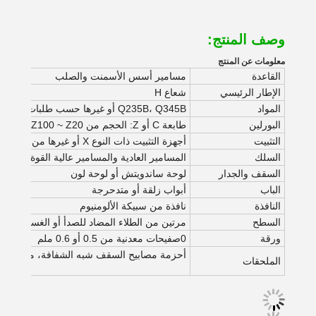
وصف المنتج:
معلومات عن المنتج
القاعدة
مسامير أسس الأسمنت والصلب
الإطار الرئيسي
شعاع H
المواد
Q235B، Q345B أو غيرها حسب طلبات المشترين
البورلين
طابعة C أو Z: الحجم من C120 ~ C320 ، Z100 ~ Z20
التثبيت
أجهزة التثبيت ذات النوع X أو غيرها من الأنواع المصنوعة من أنابيب زاوية أو مستديرة
السلك
المسامير العادية والمسامير عالية القوة
السقف والجدار
لوحة ساندويتش أو لوحة لون
الباب
أبواب زلقة أو متدحرجة
النافذة
نافذة من سبيكة الألومنيوم
السطح
مرتين من الطلاء المضاد للصدأ أو الغسيل الس
ورقة
0صفيحات معدنية من 0.5 أو 0.6 ملم
أحزمة مصابيح السقف شبه الشفافة، مروحة، أن
الملحقات