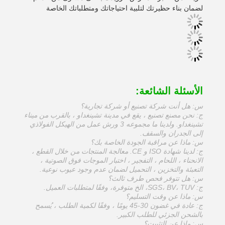
لضمان بناء حظيرتك لتلبية احتياجاتك ومتطلباتك الخاصة
الأسئلة الشائعة:
س: هل أنت شركة تصنيع أو شركة تجارية؟
ج: نحن مصنع تصنيع ، يقع في مدينة تشينغداو ، بالقرب من ميناء
تشينغداو. ولدينا ما مجموعه 3 ورش عمل من الهيكل الفولاذي
إلى الجدران والسقف.
س: ماذا عن مراقبة الجودة الخاصة بك؟
ج: لدينا شهادة ISO و CE. معالجة المنتجات من خلال القطع ،
الانحناء ، اللحام ، التفجير ، اختبار الموجات فوق الصوتية ،
التعبئة والتخزين ، التحميل لضمان عدم وجود عيوب نوعية.
س: هل تتوفر فحص طرف ثالث؟
ج: SGS، BV، TUV، الخ متوفرة، وفقًا لمتطلبات العميل.
س: ماذا عن وقت التسليم؟
ج: عادة في غضون 30-45 يومًا ، وفقًا لكمية الطلب ، يُسمح
بالشحن الجزئي للطلب الكبير.
س: ماذا عن التثبيت؟