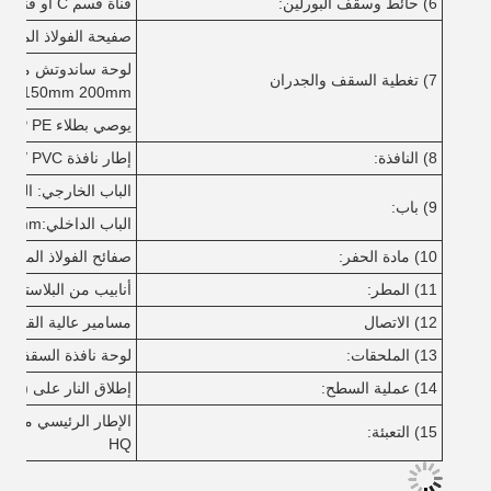
6) حائط وسقف البورلين:
قناة قسم C أو قناة قسم Z ، الحجم من C80 ~ C300 ؛ Z100 ~ Z300 ؛
صفيحة الفولاذ المموجة ذات
7) تغطية السقف والجدران
mm 150mm 200mm
يوصي بطلاء PVDF SMP HDP PE
8) النافذة:
إطار نافذة UPVC / PVC أو سبيكة الألومنيوم مع الزجاج.
الباب الخارجي: الباب 
9) باب:
الباب الداخلي:50mm سمك لوحة ساندويتش EPS مع إطار الباب سبيكة الألومنيوم
10) مادة الحفر:
صفائح الفولاذ الملونة 
11) المطر:
أنابيب من البلاستيك
12) الاتصال
مسامير عالية القوة، 
13) الملحقات:
لوحة نافذة السقف، الت
14) عملية السطح:
إطلاق النار على (سافين)5طبقتان من الطلاء المضاد للصدأ أ
15) التعبئة:
HQ