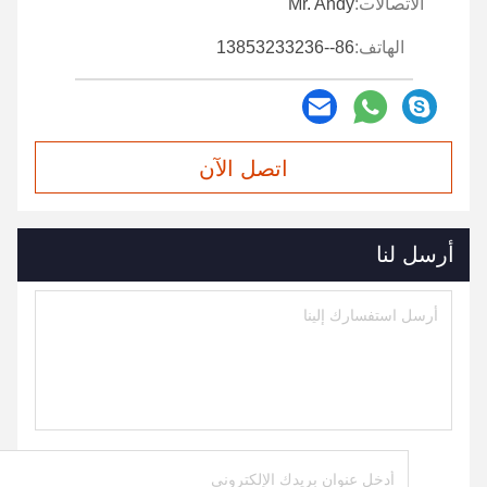
الاتصالات:
Mr. Andy
الهاتف:
86--13853233236
اتصل الآن
أرسل لنا