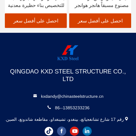
مصنوع مسبقاً هانجر هوانجر
للتخصيص بناء حظيرة معدنية
طائرات محمولة
مع باب متحرك
احصل على أفضل سعر
احصل على أفضل سعر
QINGDAO KXD STEEL STRUCTURE CO.,
LTD
kxdandy@chinasteelstructure.cn
86--13853233236
رقم 17 شارع تشانغجيانغ، بينغدو، تشينغداو، مقاطعة شاندونغ، الصين.