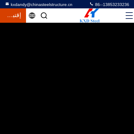
kxdandy@chinasteelstructure.cn
86--13853233236
إقتباس