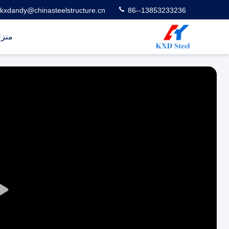
kxdandy@chinasteelstructure.cn
86--13853233236
منز