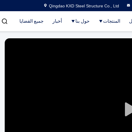
Qingdao KXD Steel Structure Co., Ltd
ل
المنتجات
حول بنا
أخبار
جميع القضايا
Play
Video