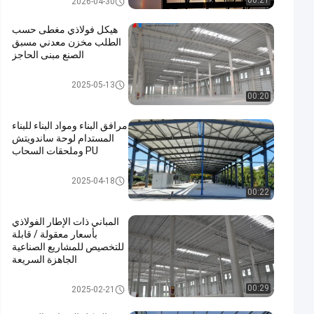
00:21
2026-04-30
هيكل فولاذي مغطى حسب
الطلب مخزن معدني مسبق
الصنع مبنى الحاجز
مبنى بناء معدني
2025-05-13
00:20
مرافق البناء ومواد البناء للبناء
المستدام لوحة ساندويتش
PU وملحقات السحاب
بناء الهياكل الفولاذية
2025-04-18
00:22
المباني ذات الإطار الفولاذي
بأسعار معقولة / قابلة
للتخصيص للمشاريع الصناعية
الجاهزة السريعة
مبنى بناء معدني
00:29
2025-02-21