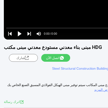
Loaded
:
0%
0:00
/
0:00
Play
Play
Play
Mute
Current
Duration
next
next
HDG مبنى بناء معدني مستودع معدني مبنى مكتب
Time
اتصل الآن
شارك
Steel Structural Construction Buildin
مبنى المكاتب سيتم توفير مبنى الهيكل الفولاذي المسبق الصنع الخاص بك
ض المزيد
اترك رسالة