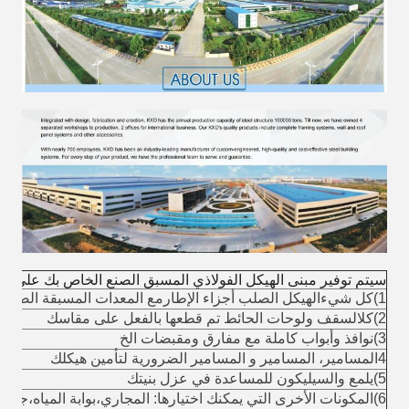
سيتم توفير مبنى الهيكل الفولاذي المسبق الصنع الخاص بك على النح
1)
كل شيء
الهيكل الصلب أجزاء الإطار
مع المعدات المسبقة الصنع (
2)
كل
السقف و
لوحات الحائط تم قطعها بالفعل على مقاسك
3
)
نوافذ وأبواب كاملة مع مفارق ومقبضات الخ
4
المسامير، المسامير و المسامير الضرورية لتأمين هيكلك
5
)
يلمع و
السيليكون للمساعدة في عزل بنيتك
6
)
المكونات الأخرى التي يمكنك اختيارها: المجاري،بوابة المياه،جهاز ا