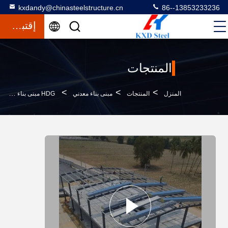
kxdandy@chinasteelstructure.cn
86--13853233236
إقتباس
المنتجات
>
>
>
المنزل
المنتجات
مبنى بناء معدني
HDG مبنى بناء معدني مستودع معدني مبنى مكتب