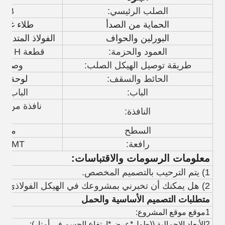
الصلب الرئيسي:
235B
الحماية من الصدأ
طلاء غليا
البورلين والحواف
الفولاذ المتداول بارد C أو Q355
العمود والحزمة:
قطعة H المطاطية أو المطاطية ساخنة
طريقة توصيل الهيكل الصلب:
وصلة ل
الحائط والسقف:
لوحة شط
الباب:
الباب ال
نافذة من الف
النافذة:
السطح
من غي
رافعة:
MT، 15MT
معلومات الرسومات والاقتباسات:
1) يتم الترحيب بالتصميم المخصص.
2) هل يمكنك أن تخبرني بمشروعك في الهيكل الفولاذي؟
متطلبات التصميم الأساسية والحمل
1موقع موقع المشروع:
2الأبعاد الإجمالية ((طول*عرض*ارتفاع الجسم في أمتار):