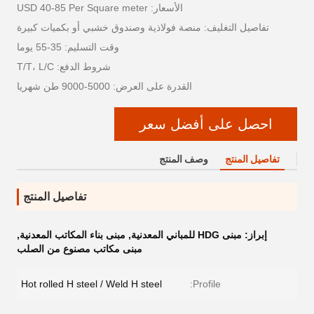
الأسعار: USD 40-85 Per Square meter
تفاصيل التغليف: منصة فولاذية وصندوق خشبي أو بكميات كبيرة
وقت التسليم: 35-55 يوما
شروط الدفع: T/T، L/C
القدرة على العرض: 5000-9000 طن شهريا
احصل على أفضل سعر
تفاصيل المنتج
وصف المنتج
تفاصيل المنتج
إبراز:
مبنى HDG للمباني المعدنية
,
مبنى بناء المكاتب المعدنية
,
مبنى مكاتب مصنوع من الصلب
Hot rolled H steel / Weld H steel
Profile: