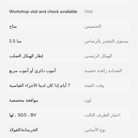
Workshop visit and check available
Visit:
التخصيص:
متاح
مستوى التفجير بالرصاص:
سا 2.5
الهيكل الرئيسي:
إطار الهيكل الصلب
الشدادة رافدة خشبية:
أنبوب دائري أو أنبوب مربع
وقت العينة:
7 أيام إذا كان لدينا الأجزاء القياسية
لون:
موافقة مخصصة
اختبار الطرف الثالث:
SGS ، BV ، لها
نوع الأساس:
الخرسانة/الفولاذ