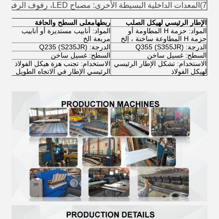
7)المعدات الداخلية البسيطة الأخرى: مصباح LED، رفوف الرفوف الخ
الإطار الرئيسي لهيكل الصلب
ربطها
م
على السطح والحافة
عازل X ل
المواد: حزمة H المطاومة أو
المواد: أنابيب مستديرة أو أنابيب
الم
حزمة H المطاوعة ساخنة ، إلخ
مربعة الخ
الز
الدرجة: Q355 (S355JR)
الدرجة: Q235 (S235JR)
الدرجة
السطح: غسيل ساخن
السطح: غسيل ساخن
ال
الاستخدام: تشكل الإطار الرئيسي
الاستخدام: تجنب هزة هيكل الفولاذ
الا
لهيكل الفولاذ
الرئيسي الإطار في الاتجاه الطويل
ربط