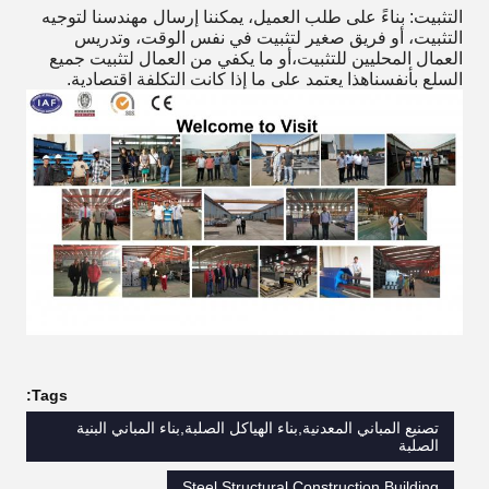
التثبيت: بناءً على طلب العميل، يمكننا إرسال مهندسنا لتوجيه
التثبيت، أو فريق صغير لتثبيت في نفس الوقت، وتدريس
العمال المحليين للتثبيت،أو ما يكفي من العمال لتثبيت جميع
السلع بأنفسناهذا يعتمد على ما إذا كانت التكلفة اقتصادية.
Tags:
تصنيع المباني المعدنية,بناء الهياكل الصلبة,بناء المباني البنية
الصلبة
Steel Structural Construction Building