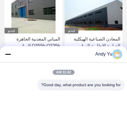
فيديو
فيديو
المعادن الصناعية الهيكلية
المباني المعدنية الجاهزة
الصلبية الإطارية المباني
Q355b Q235b المباني
الزراعية البناء مخازن
الصلبة
Andy Yu
التخزين
احصل على أفضل سعر
احصل على أفضل سعر
11:42 AM
Good day, what product are you looking for?
QINGDAO KXD STEEL STRUCTURE CO.,
LTD