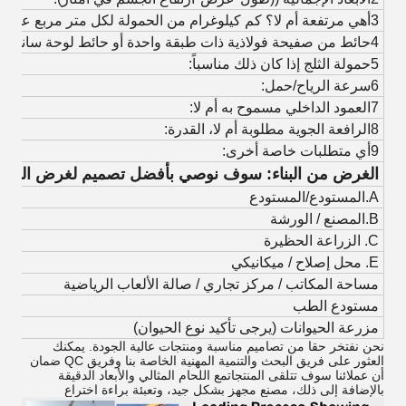
3أهي مرتفعة أم لا؟ كم كيلوغرام من الحمولة لكل متر مربع على مرتفعة؟
4حائط من صفيحة فولاذية ذات طبقة واحدة أو حائط لوحة ساندويتش:
5حمولة الثلج إذا كان ذلك مناسباً:
6سرعة الرياح/حمل:
7العمود الداخلي مسموح به أم لا:
8الرافعة الجوية مطلوبة أم لا، القدرة:
9أي متطلبات خاصة أخرى:
الغرض من البناء: سوف نوصي بأفضل تصميم لغرض المبن
A.المستودع/المستودع
B.المصنع / الورشة
C. الزراعة الحظيرة
E. محل إصلاح / ميكانيكي
مساحة المكاتب / مركز تجاري / صالة الألعاب الرياضية
مستودع الطب
مزرعة الحيوانات (يرجى تأكيد نوع الحيوان)
نحن نفتخر حقا من تصاميم مناسبة ومنتجات عالية الجودة. يمكنك
العثور على فريق البحث والتنمية المهنية الخاصة بنا وفريق QC ضمان
أن عملائنا سوف تتلقى المنتجات
مع اللحام المثالي والأبعاد الدقيقة
بالإضافة إلى ذلك، مصنع مجهز بشكل جيد، وتعبئة براءة اختراع