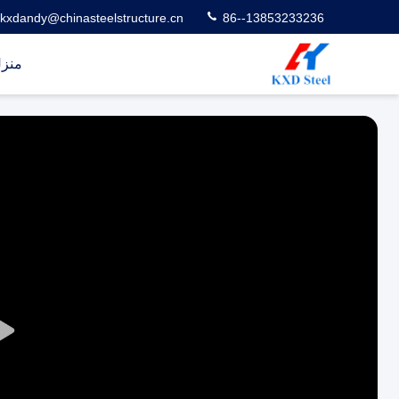
kxdandy@chinasteelstructure.cn
86--13853233236
منز