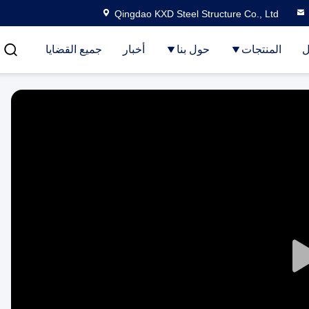
Qingdao KXD Steel Structure Co., Ltd
ل
المنتجات
حول بنا
أخبار
جميع القضايا
Play
Video