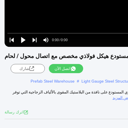
Loaded
:
0%
0:00
/
0:00
Play
Play
Play
Mute
Current
Duration
next
next
ستودع هيكل فولاذي مخصص مع اتصال محول / لحام
Time
اتصل الآن
شارك
Prefab Steel Warehouse
#
Light Gauge Steel Struct
لمستودع على نافذة من البلاستيك المقوى بالألياف الزجاجية التي توفر
 المزيد
اترك رسالة