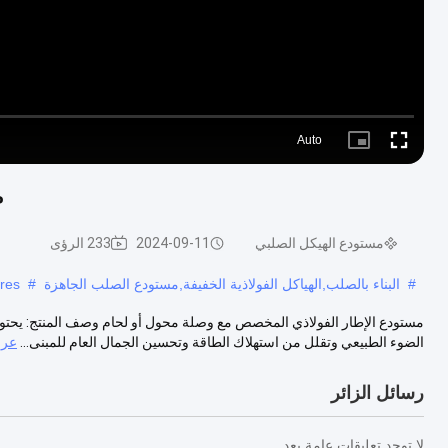
Auto
Picture-
Fullscreen
in-
Picture
م
مستودع الهيكل الصلبي
2024-09-11
233 الرؤى
#
البناء بالصلب,الهياكل الفولاذية الخفيفة,مستودع الصلب الجاهزة
#
ures
مستودع الإطار الفولاذي المخصص مع وصلة محول أو لحام وصف المنتج: يحتوي ا
الضوء الطبيعي وتقلل من استهلاك الطاقة وتحسين الجمال العام للمبنى...
عرض
رسائل الزائر
لا توجد تعليقات عامة بعد