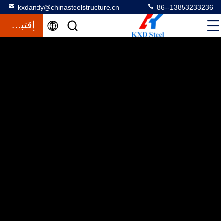
kxdandy@chinasteelstructure.cn
86--13853233236
إقتباس