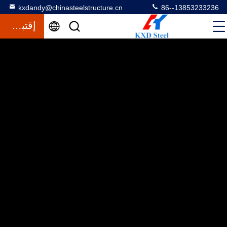
kxdandy@chinasteelstructure.cn
86--13853233236
إقتباس