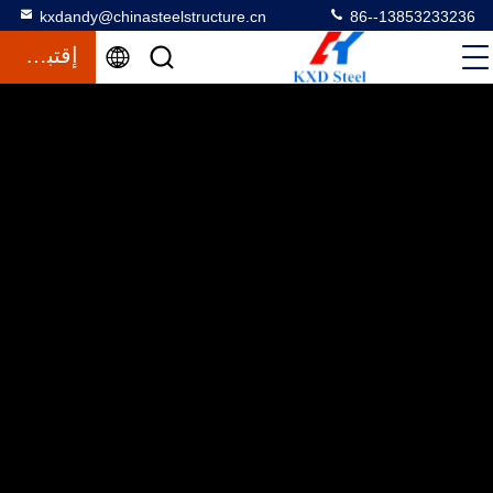
kxdandy@chinasteelstructure.cn
86--13853233236
إقتباس