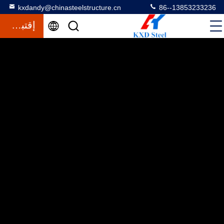
kxdandy@chinasteelstructure.cn
86--13853233236
إقتباس