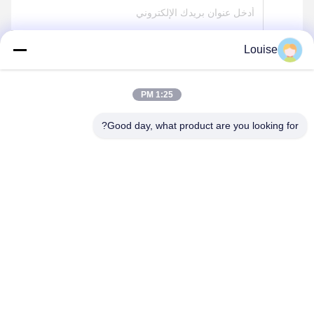
Louise
ارسل
1:25 PM
Good day, what product are you looking for?
QINGDAO KXD STEEL STRUCTURE CO.,
LTD
kxdandy@chinasteelstructure.cn
86--13853233236
رقم 17 شارع تشانغجيانغ، بينغدو، تشينغداو، مقاطعة شاندونغ، الصين.