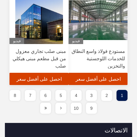
فيديو
فيديو
مستودع فولاذ واسع النطاق
مبنى صلب تجاري معزول
للخدمات اللوجستية
من قبل مطعم مبنى هيكلي
والتخزين
صلب
احصل على أفضل سعر
احصل على أفضل سعر
8
7
6
5
4
3
2
1
10
9
الاتصالات