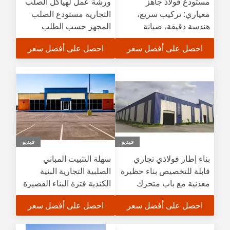
مستودع فولاذ جاهز
ورشة عمل لهياكل الصلب
معياري: تركيب سريع،
التجارية مستودع الصلب
هندسة دقيقة، صيانة
المجهز حسب الطلب
منخفضة للاستخدام
احصل على أفضل سعر
احصل على أفضل سعر
الصناعي
فيديو
فيديو
بناء إطار فولاذي تجاري
سهلة التثبيت المباني
قابلة للتخصيص بناء حظيرة
الصلبية التجارية البنية
معدنية مع باب متحرك
الكندية فترة البناء القصيرة
محل إصلاح السيارات متجر
احصل على أفضل سعر
احصل على أفضل سعر
الأثاث