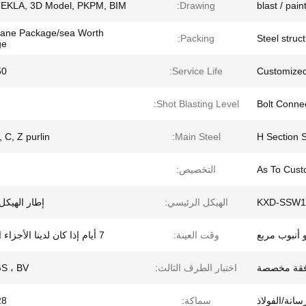
EKLA, 3D Model, PKPM, BIM
Drawing:
blast / pai
ane Package/sea Worth
Packing:
Steel struc
ge
years
Service Life:
Customize
Shot Blasting Level:
Bolt Conne
, C, Z purlin
Main Steel:
H Section S
As To Cust
التخصيص:
KXD-SSW1
الهيكل الرئيسي:
إطار الهيكل
 أنبوب مربع
وقت العينة:
7 أيام إذا كان لدينا الأجزاء القياسية
فقة مخصصة
اختبار الطرف الثالث:
SGS ، BV ،
سانة/الفولاذ
سماكة:
-28