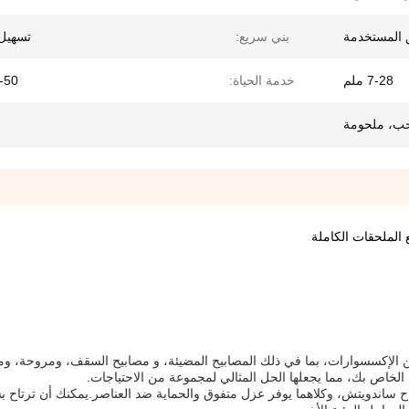
ق المستخدمة
بني سريع:
تسهيل 
7-28 ملم
خدمة الحياة:
20-50
ب، ملحومة
من الإكسسوارات، بما في ذلك المصابيح المضيئة، و مصابيح السقف، ومروحة، و
خاص بك، مما يجعلها الحل المثالي لمجموعة من الاحتياجات.
اح ساندويتش، وكلاهما يوفر عزل متفوق والحماية ضد العناصر.يمكنك أن ترتاح ب