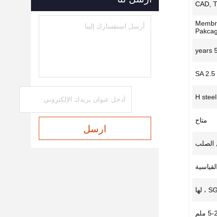
CAD, T
Membr
Pakca
50 
SA 2.5
H steel
متاح
ارسل
 الصلب
 لها
5 ملم