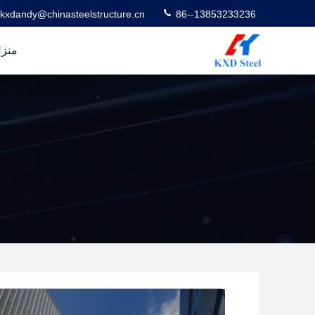
kxdandy@chinasteelstructure.cn
86--13853233236
منز