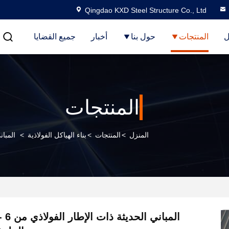
Qingdao KXD Steel Structure Co., Ltd
ل
المنتجات
حول بنا
أخبار
جميع القضايا
المنتجات
المنزل
>
المنتجات
>
بناء الهياكل الفولاذية
>
المباني ال