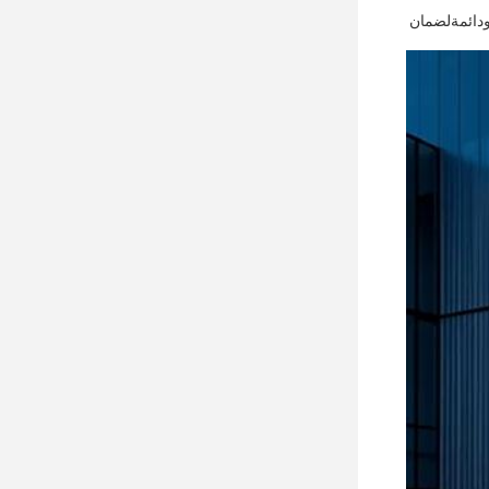
 ودائمةلضمان