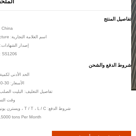
الملحق
تفاصيل المنتج
: China
اسم العلامة التجارية: KXD Steel Structure
إصدار الشهادات: SO9001:2008
: SS1206
شروط الدفع والشحن
الحد الأدنى لكمية: 200 مترا مرب
الأسعار: 30-80 USD per sqm
تفاصيل التغليف: البليت الصلب 
وقت التسليم: 35
شروط الدفع: T / T ، L / C ، ويسترن يونيون ، موني جرام
: 15000 tons Per Month