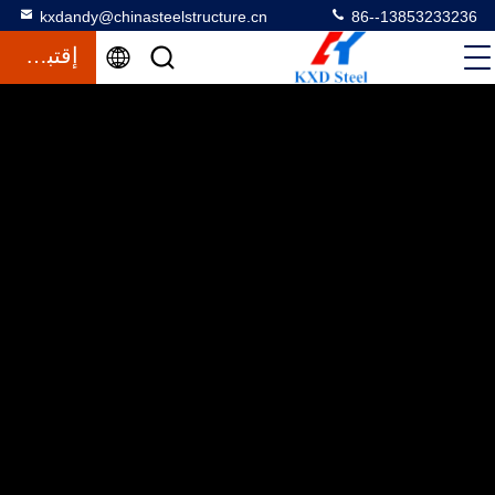
kxdandy@chinasteelstructure.cn
86--13853233236
إقتباس