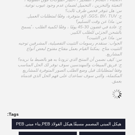
التعبئة والتخزين ، التحميل لضمان عدم وجود عيوب نوعية.
س: هل تتوفر فحص طرف ثالث؟
ج: SGS، BV، TUV، الخ متوفرة، وفقًا لمتطلبات العميل.
س: ماذا عن وقت التسليم؟
ج: عادة في غضون 30-45 يومًا ، وفقًا لكمية الطلب ، يُسمح
بالشحن الجزئي للطلب الكبير.
س: ماذا عن التثبيت؟
الجواب: سنقدم رسومات التثبيت التفصيلية، المشرفين توجيه
التثبيت متاح. يمكننا القيام بعمل مفتاح مفتوح لبعض أنواع
المشاريع.
س: كيف نضمن أن المنتج الذي تزودنا به هو بالضبط ما نريده؟
ج: فريق المبيعات والمهندسين سوف توفر لك الحل المناسب
وفقا لمتطلباتك قبل وضع الطلب.الصور المتوفرة للمشاريع
المكتملة، والتي سوف تساعدك على فهم الحل الذي قدمناه
بعمق.
Tags:
هيكل المبنى المصمم مسبقًا,هيكل الفولاذ PEB,بناء مبنى PEB