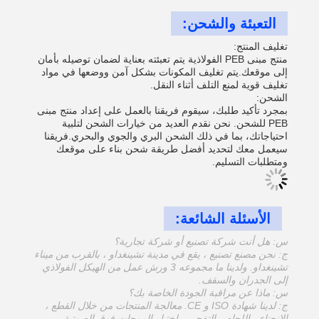
التعبئة والشحن:
تغليف المنتج:
منتج مبنى PEB الفولاذية يتم تعبئته بعناية لضمان توصيله بأمان
إلى موقعك.يتم تغليف المكونات بشكل آمن ووضعها في مواد
تغليف قوية لمنع التلف أثناء النقل.
الشحن:
بمجرد تأكيد طلبك، سيقوم فريقنا بالعمل على إعداد منتج مبنى
PEB للشحن. نحن نقدم العديد من خيارات الشحن لتلبية
احتياجاتك، بما في ذلك الشحن البري والجوي والبحري.فريقنا
سيعمل معك لتحديد أفضل طريقة شحن بناء على موقعك
ومتطلبات التسليم.
الأسئلة الشائعة:
س: هل أنت شركة تصنيع أو شركة تجارية؟
ج: نحن مصنع تصنيع ، يقع في مدينة تشينغداو ، بالقرب من ميناء
تشينغداو. ولدينا ما مجموعه 3 ورش عمل من الهيكل الفولاذي
إلى الجدران والسقف.
س: ماذا عن مراقبة الجودة الخاصة بك؟
ج: لدينا شهادة ISO و CE. معالجة المنتجات من خلال القطع ،
الانحناء ، اللحام ، التفجير ، اختبار الموجات فوق الصوتية ،