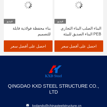
فيديو
فيديو
البناء الصلب البناء التجاري
بناء محفظة فولاذية قابلة
PEB البناء الصديق للبيئة
للتصميم
احصل على أفضل سعر
احصل على أفضل سعر
QINGDAO KXD STEEL STRUCTURE CO.,
LTD
kxdandy@chinasteelstructure.cn