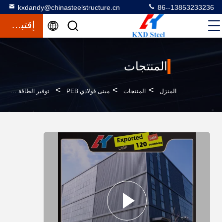
kxdandy@chinasteelstructure.cn
86--13853233236
إقتباس
المنتجات
>
>
>
المنزل
المنتجات
مبنى فولاذي PEB
توفير الطاقة مبنى PEB الصلب تصميم صديق للبيئة مبنى معدني مسبق الهندسة