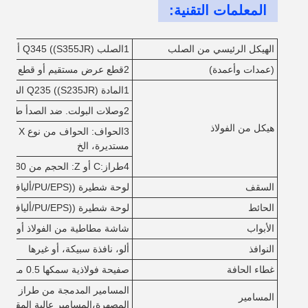
المعلمات التقنية:
الهيكل الرئيسي من الصلب
1الصلب Q345 ((S355JR) أو Q235 ((S235JR) شكل H
(عمدات وأعمدة)
2قطع عرض مستقيم أو قطع عرض متغير
1المادة Q235 ((S235JR) الفولاذ
2وصلات البولت. ضد الصدأ طلاء أو غلفاني
هيكل من الفولاذ
مستديرة، الخ
4طراز:C أو Z: الحجم من C80 إلى C320، Z120 إلى Z300
السقف
لوحة شطيرة ((PU/EPS/ألياف زجاجية/صوف الشجر) أو بلاط فولاذي ملون
الحائط
لوحة شطيرة ((PU/EPS/ألياف زجاجية/صوف الشجر) أو بلاط فولاذي ملون
الأبواب
شاشة مطاطية من الفولاذ أو غيره
النوافذ
ألو، نافذة سبيكة، أو غيرها
غطاء الحافة
صفيحة فولاذية سمكها 0.5 ملم
المسامير
المصهرة،المسامير عالية المقاومة