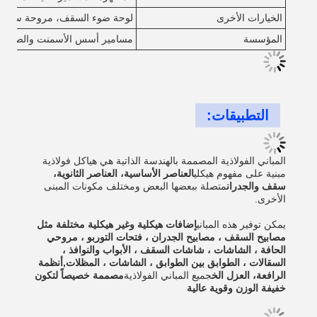
الخيارات الأخرى
لوحة ضوء السقف، مروحة سقف، أن
المؤسسة
مسامير أسس الأسمنت والصلب
التطبيقات:
المباني الفولاذية المصممة بالهندسة الذاتية هي هياكل فولاذية
مبنية على مفهوم هيكلي
العناصر الأساسية، العناصر الثانوية،
سقف والجدران
متصلة ببعضها البعض ومختلف مكونات المبنى
الأخرى.
يمكن توفير هذه المباني
إضافات هيكلية وغير هيكلية مختلفة مثل
مصابيح السقف ، مصابيح الجدران ، فتحات التوربو ، مروحي
الحافة ، الشاشات ، شاشات السقف ، الأبواب والنوافذ ،
السقالات ، الطوابق بين الطوابق ، الشاشات ، المظلات,أنظمة
الرافعة، العزل الخ
جميع المباني الفولاذية
مصممة خصيصاً لتكون
خفيفة الوزن وقوية عالية