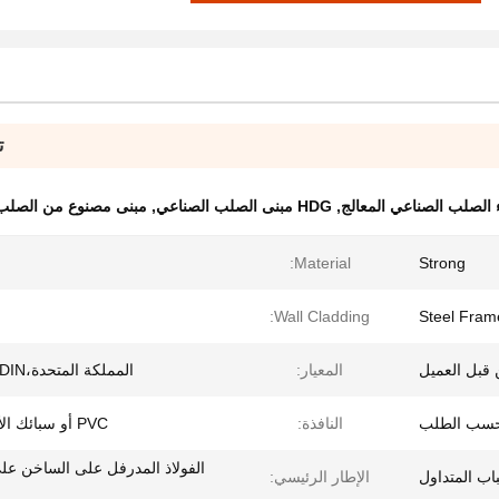
ت
ء الصلب الصناعي المعالج
,
HDG مبنى الصلب الصناعي
,
مبنى مصنوع من الصلب 
Material:
Strong
Wall Cladding:
Steel Fram
قبل العميل
المعيار:
المملكة المتحدة،ASTM،DIN
 حسب الطلب
النافذة:
PVC أو سبائك الألومنيوم
الفولاذ المدرفل على الساخن ع
باب المتداول
الإطار الرئيسي:
ح