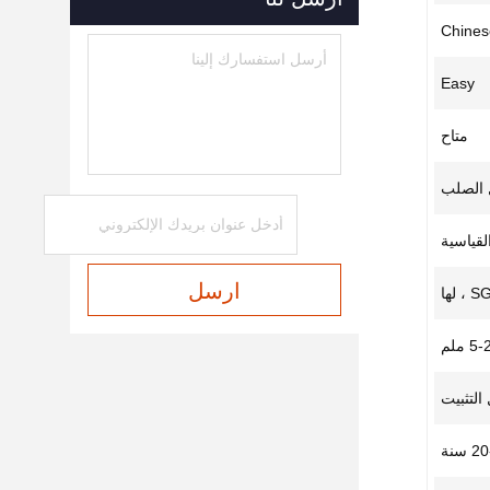
Chine
Easy
متاح
 الصلب
ارسل
 لها
5 ملم
التثبيت
 سنة