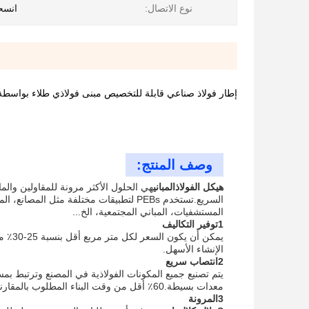
نوع الاتصال:
انسح
إطار فولاذ صناعي قابلة للتخصيص مبنى فولاذي طلاء بواسطة 
وصف المنتج:
هيكل الفولاذ
المباني
هي الحلول الأكثر مرونة للمقاولين والمال
السريع.تستخدم PEBs لتطبيقات مختلفة مث
المستشفيات، المباني المجتمعية، الخ...
1توفير التكاليف
يمكن 
الإنشاء الأسهل.
2انتصاب سريع
يتم تصنيع جميع المكونات الفولاذية في المصنع وترتبط ب
معدات بسيطة.60٪ أقل من وقت البناء المطلوب بالمقارنة مع R التقليدية.C.C ((الخرسانة المسلحة)
3المرونة