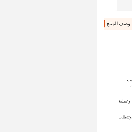
وصف المنتج
يب
،
أسرع وعملية
 وتتطلب