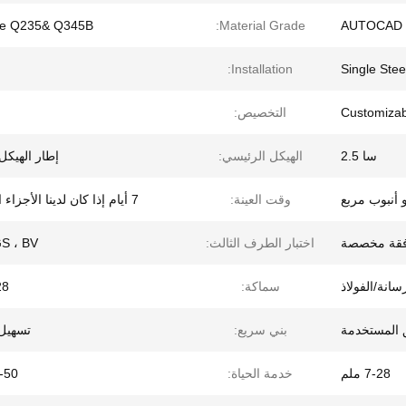
se Q235& Q345B
Material Grade:
AUTOCAD 
Installation:
Single Ste
Customizab
التخصيص:
سا 2.5
الهيكل الرئيسي:
إطار الهيكل
 أنبوب مربع
وقت العينة:
7 أيام إذا كان لدينا الأجزاء القياسية
فقة مخصصة
اختبار الطرف الثالث:
SGS ، BV ،
سانة/الفولاذ
سماكة:
-28
ق المستخدمة
بني سريع:
تسهيل 
7-28 ملم
خدمة الحياة:
20-50