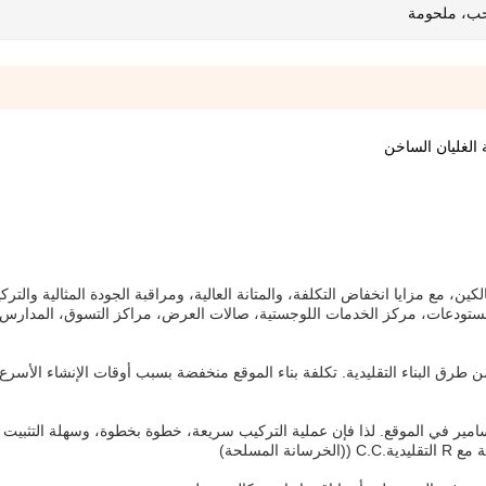
ب، ملحومة
الغليان الساخن
كين، مع مزايا انخفاض التكلفة، والمتانة العالية، ومراقبة الجودة المثالية والترك
ل المصانع، المستودعات، مركز الخدمات اللوجستية، صالات العرض، مراكز التسوق، المدارس
أن يكون السعر لكل متر مربع أقل بنسبة 25-30٪ من طرق البناء التقليدية. تكلفة بناء الموقع منخفضة بسبب أوقات الإنشاء ال
مسامير في الموقع. لذا فإن عملية التركيب سريعة، خطوة بخطوة، وسهلة التثبيت