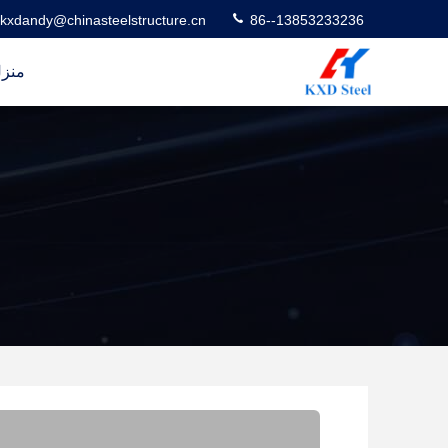
kxdandy@chinasteelstructure.cn
86--13853233236
منز