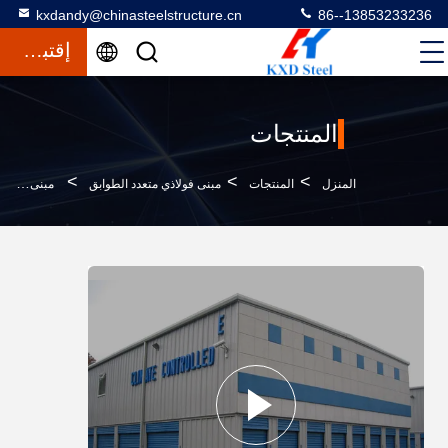
kxdandy@chinasteelstructure.cn
86--13853233236
إقتباس
المنتجات
>
>
>
المنزل
المنتجات
مبنى فولاذي متعدد الطوابق
مبنى تجاري متعدد الطوابق من الإطار الفولاذي