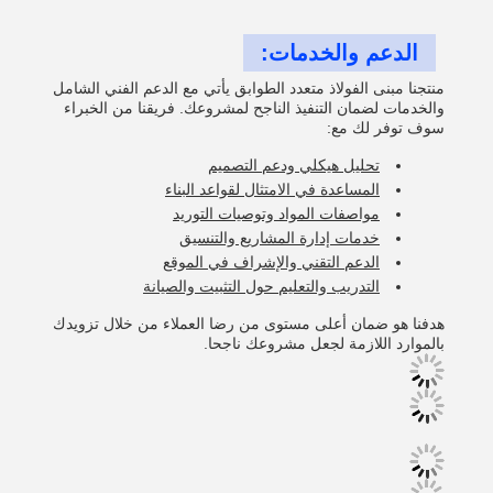
الدعم والخدمات:
منتجنا مبنى الفولاذ متعدد الطوابق يأتي مع الدعم الفني الشامل
والخدمات لضمان التنفيذ الناجح لمشروعك. فريقنا من الخبراء
سوف توفر لك مع:
تحليل هيكلي ودعم التصميم
المساعدة في الامتثال لقواعد البناء
مواصفات المواد وتوصيات التوريد
خدمات إدارة المشاريع والتنسيق
الدعم التقني والإشراف في الموقع
التدريب والتعليم حول التثبيت والصيانة
هدفنا هو ضمان أعلى مستوى من رضا العملاء من خلال تزويدك
بالموارد اللازمة لجعل مشروعك ناجحا.