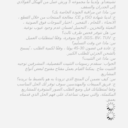
تشينغداو. ولدينا ما مجموعه 3 ورش عمل من الهيكل الفولاذي
إلى الجدران والسقف.
س: ماذا عن مراقبة الجودة الخاصة بك؟
ج: لدينا شهادة ISO و CE. معالجة المنتجات من خلال القطع ،
الانحناء ، اللحام ، التفجير ، اختبار الموجات فوق الصوتية ،
التعبئة والتخزين ، التحميل لضمان عدم وجود عيوب نوعية.
س: هل تتوفر فحص طرف ثالث؟
ج: SGS، BV، TUV، الخ متوفرة، وفقًا لمتطلبات العميل.
س: ماذا عن وقت التسليم؟
ج: عادة في غضون 30-45 يومًا ، وفقًا لكمية الطلب ، يُسمح
بالشحن الجزئي للطلب الكبير.
س: ماذا عن التثبيت؟
الجواب: سنقدم رسومات التثبيت التفصيلية، المشرفين توجيه
التثبيت متاح. يمكننا القيام بعمل مفتاح مفتوح لبعض أنواع
المشاريع.
س: كيف نضمن أن المنتج الذي تزودنا به هو بالضبط ما نريده؟
ج: فريق المبيعات والمهندسين سوف توفر لك الحل المناسب
وفقا لمتطلباتك قبل وضع الطلب.الصور المتوفرة للمشاريع
المكتملة، والتي سوف تساعدك على فهم الحل الذي قدمناه
بعمق.