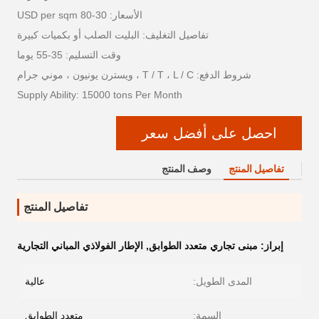
الأسعار: 30-80 USD per sqm
تفاصيل التغليف: البليت الصلب أو بكميات كبيرة
وقت التسليم: 35-55 يوما
شروط الدفع: T / T ، L / C ، ويسترن يونيون ، موني جرام
Supply Ability: 15000 tons Per Month
احصل على أفضل سعر
تفاصيل المنتج
وصف المنتج
تفاصيل المنتج
إبراز:
مبنى تجاري متعدد الطوابق
,
الإطار الفولاذي المباني التجارية
المدى الطويل:
عالية
السمة:
متعدد الطوابق