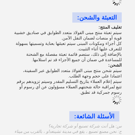
التعبئة والشحن:
تغليف المنتج:
سيتم تعبئة منتج مبنى الفولاذ متعدد الطوابق في صناديق خشبية
قوية أو منصات لضمان النقل الآمن.
كل أجزاء ومكونات المبنى سيتم تعبئتها بعناية وتسميتها بسهولة
للتعرف عليها أثناء التثبيت.
بالإضافة إلى ذلك، ستضم قائمة تعبئة مفصلة مع الشحنة
للمساعدة في ضمان أن جميع الأجزاء قد تم استلامها.
الشحن:
سيتم شحن منتج مبنى الفولاذ متعدد الطوابق عبر السفينة،
اعتمادا على حجم وجهة الطلب.
سيتم إعلام العملاء بتاريخ التسليم المقدر وسيتم تزويدهم برقم
تتبع لمراقبة حالة شحنتهم.العملاء مسؤولون عن أي رسوم أو
رسوم جمركية قد تطبق.
الأسئلة الشائعة:
س: هل أنت شركة تصنيع أو شركة تجارية؟
ج: نحن مصنع تصنيع ، يقع في مدينة تشينغداو ، بالقرب من ميناء