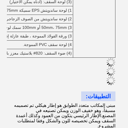
(3) لوحة السقف: (أدناه يمكن الاختيار)
1) لوحة ساندويتش EPS سميكة 50mm، 75mm أو 100mm
2) لوحة ساندويتش من الصوف الزجاجي بعمق 50، 75 أو 100 مم
3) 50mm، 75mm أو 100mm سمك لوحة شطيرة الصوف الصخري
3) ورقة الفولاذ المموجة ، طبقة عازلة إذا لزم الأمر.
4) لوحة سقف PVC المموجة.
(4) ضوء السقف: 820# بلاستيك معزز بالألياف الزجاجية (FRP)
التطبيقات:
مبنى المكاتب متعدد الطوابق هو إطار هيكلي تم تصميمه
مسبقاً، وهو خفيف الوزن ويمكن تصنيعه في
المصنع.الإطار الرئيسي يتكون من العمود وكذلك أعمدة
السقف ويمكن تخصيصه للون والشكل وفقا لمتطلبات
المشروع.