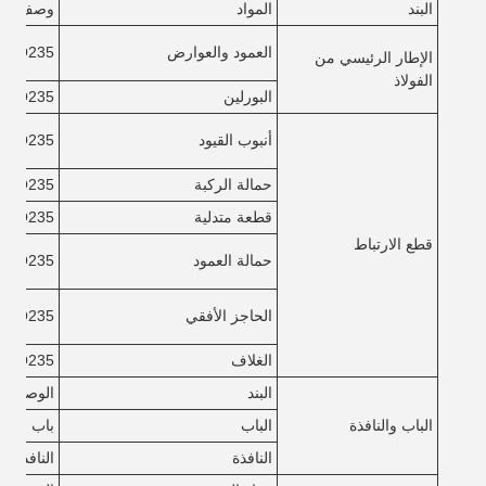
البند
المواد
وصف وعم
العمود والعوارض
Q235 أو Q355
الإطار الرئيسي من
الفولاذ
البورلين
Q235 أو Q355
أنبوب القيود
Q235
حمالة الركبة
Q235
قطعة متدلية
Q235
قطع الارتباط
حمالة العمود
Q235
الحاجز الأفقي
Q235
الغلاف
Q235
البند
الوصف
الباب والنافذة
الباب
باب شاشة
النافذة
النافذة من PVC أو النافذة من سبيكة ا