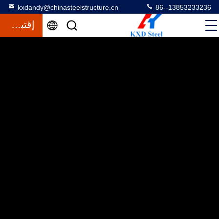
kxdandy@chinasteelstructure.cn
86--13853233236
إقتباس