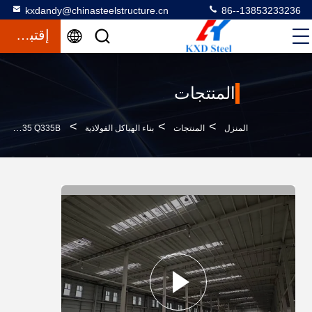
kxdandy@chinasteelstructure.cn
86--13853233236
إقتباس
المنتجات
>
>
>
المنزل
المنتجات
بناء الهياكل الفولاذية
Q235 Q335B مستودع الصلب المباني الجاهزة المستودع الصناعي