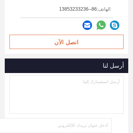
الهاتف:
86--13853233236
اتصل الآن
أرسل لنا