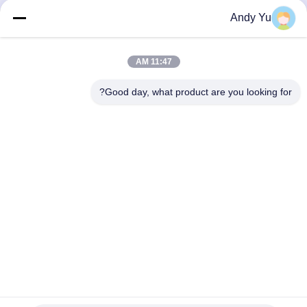
مستودع حظيرة مكتب
Andy Yu
احصل على أفضل سعر
احصل على أفضل سعر
11:47 AM
Good day, what product are you looking for?
QINGDAO KXD STEEL STRUCTURE CO.,
LTD
kxdandy@chinasteelstructure.cn
86--13853233236
رقم 17 شارع تشانغجيانغ، بينغدو، تشينغداو، مقاطعة شاندونغ، الصين.