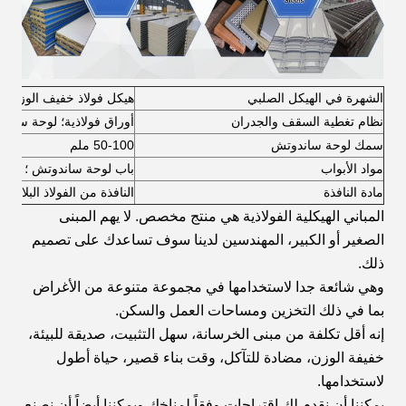
الشهرة في الهيكل الصلبي
هيكل فولاذ خفيف الوزن
نظام تغطية السقف والجدران
أوراق فولاذية؛ لوحة ساند
سمك لوحة ساندوتش
50-100 ملم
مواد الأبواب
باب لوحة ساندوتش ؛ باب 
مادة النافذة
النافذة من الفولاذ البلاست
المباني الهيكلية الفولاذية هي منتج مخصص. لا يهم المبنى
الصغير أو الكبير، المهندسين لدينا سوف تساعدك على تصميم
ذلك.
وهي شائعة جدا لاستخدامها في مجموعة متنوعة من الأغراض
بما في ذلك التخزين ومساحات العمل والسكن.
إنه أقل تكلفة من مبنى الخرسانة، سهل التثبيت، صديقة للبيئة،
خفيفة الوزن، مضادة للتآكل، وقت بناء قصير، حياة أطول
لاستخدامها.
يمكننا أن نقدم لك اقتراحات وفقاً لمناخك ويمكننا أيضاً أن نصنع