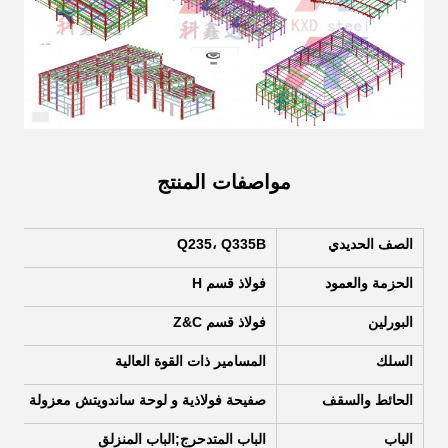
مواصفات المنتج
الصف الحديدي
Q235، Q335B
الحزمة والعمود
فولاذ قسم H
البورلين
فولاذ قسم Z&C
السلك
المسامير ذات القوة العالية
الحائط والسقف
صفيحة فولاذية و لوحة ساندويتش معزولة
الباب
الباب المتدحرج;الباب المنزلق