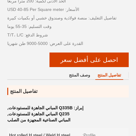
الحد الأدنى لكمية: 200 مترا مربعا
الأسعار: USD 40-85 Per Square meter
تفاصيل التغليف: منصة فولاذية وصندوق خشبي أو بكميات كبيرة
وقت التسليم: 35-55 يوما
شروط الدفع: T/T، L/C
القدرة على العرض: 5000-9000 طن شهريا
احصل على أفضل سعر
تفاصيل المنتج
وصف المنتج
تفاصيل المنتج
إبراز:
Q335B المباني الجاهزة للمستودعات
,
Q235 المباني الجاهزة للمستودعات
,
المباني الصناعية المجهزة من الصلب
Hot rolled H steel / Weld H steel
Profile: