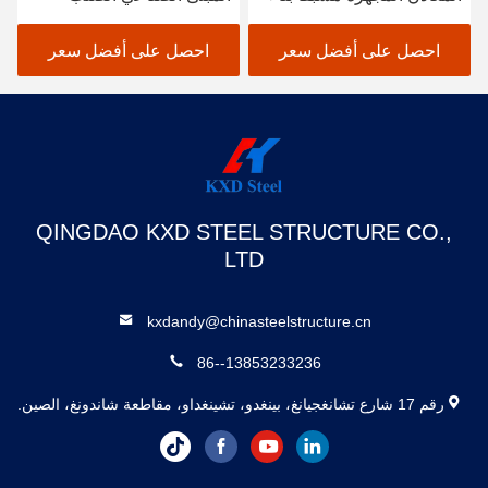
المستودعات الصناعية
المصنوع
احصل على أفضل سعر
احصل على أفضل سعر
QINGDAO KXD STEEL STRUCTURE CO.,
LTD
kxdandy@chinasteelstructure.cn
86--13853233236
رقم 17 شارع تشانغجيانغ، بينغدو، تشينغداو، مقاطعة شاندونغ، الصين.