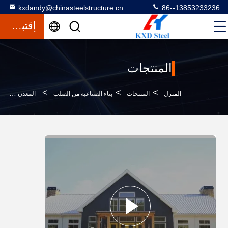
kxdandy@chinasteelstructure.cn
86--13853233236
إقتباس
المنتجات
>
>
>
المنزل
المنتجات
بناء الصناعية من الصلب
المعدن الصناعية المجهزة مسبقا مخزن الهياكل الفولاذية واسعة النطاق حسب الطلب