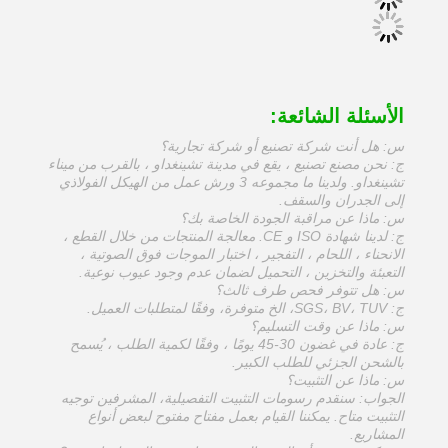
الأسئلة الشائعة:
س: هل أنت شركة تصنيع أو شركة تجارية؟
ج: نحن مصنع تصنيع ، يقع في مدينة تشينغداو ، بالقرب من ميناء
تشينغداو. ولدينا ما مجموعه 3 ورش عمل من الهيكل الفولاذي
إلى الجدران والسقف.
س: ماذا عن مراقبة الجودة الخاصة بك؟
ج: لدينا شهادة ISO و CE. معالجة المنتجات من خلال القطع ،
الانحناء ، اللحام ، التفجير ، اختبار الموجات فوق الصوتية ،
التعبئة والتخزين ، التحميل لضمان عدم وجود عيوب نوعية.
س: هل تتوفر فحص طرف ثالث؟
ج: SGS، BV، TUV، الخ متوفرة، وفقًا لمتطلبات العميل.
س: ماذا عن وقت التسليم؟
ج: عادة في غضون 30-45 يومًا ، وفقًا لكمية الطلب ، يُسمح
بالشحن الجزئي للطلب الكبير.
س: ماذا عن التثبيت؟
الجواب: سنقدم رسومات التثبيت التفصيلية، المشرفين توجيه
التثبيت متاح. يمكننا القيام بعمل مفتاح مفتوح لبعض أنواع
المشاريع.