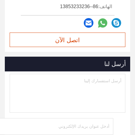
الهاتف:
86--13853233236
اتصل الآن
أرسل لنا