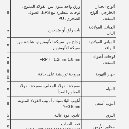
ألواح الجدار
ورق واحد ملون من الفولاذ المموج،
الخارجي، ألواح
لوحات شطيرة مع EPS، الصوف
الفولا
السقف
الصخري، PU.
المباني الفولاذية
باب زلق أو متدحرج
من الف
الباب
المباني الفولاذية
زجاج من سبيكة الألومنيوم، شاشة من
2.0mm
النوافذ
سبيكة الألومنيوم
لوحات أضواء
معامل
FRP T=1.2mm-1.8mm
السقف
الحراري:10-5
الفولا
جهاز التهوية
مروحة توربينية على حافة
للصدأ،
صفيحة الفولاذ المغلف،صفيحة الفولاذ
المياه
.0mm
المقاوم للصدأ
أنابيب البلاستيك، أنابيب الفولاذ الملونة
أنبوب أسفل
الحد الأدن
Y=0.5mm
البرق
عادي، قوة عالية
S4.8S
عصا الصلب
محاور الأرض
10.9S