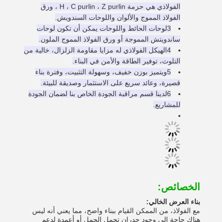
الفولاذي هي حزمة H ، C purlin ، Z purlin ، ورق
الفولاذ المموج والألوان واللوحات السندويش.
3لوحات الحائط واللوحات يمكن أن تكون لوحات
ساندويتش المموجة أو ورق الفولاذ المموج الملون.
4الهيكل الفولاذي له مزايا مقاومة الزلزال، خالية من
التلوث، توفير الطاقة والأمن في البناء.
5ويتميز بوزن خفيف، وسهولة التثبيت، وفترة بناء
قصيرة، وعائد سريع على الاستثمار وصديقة للبيئة.
6لدينا قسم مراقبة الجودة الخاص بنا لضمان الجودة
للمشاريع.
الخصائص:
بناء العرض الخالي:
مع الفولاذ، من الممكن القيام ببناء واضح، مما يعني أنه ليس
هناك حاجة إلى وجود جدران تحمل الحمل أو أعمدة لدعم