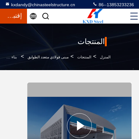
kxdandy@chinasteelstructure.cn
86--13853233236
إقتباس
المنتجات
>
>
>
المنزل
المنتجات
مبنى فولاذي متعدد الطوابق
بناء فولاذي متعدد الطوابق الصلبة المطلية أو المصنوعة من الصلب الهيكلي