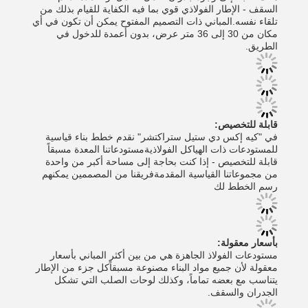
السقف - الإطار الفولاذي قوي بما فيه الكفاية للقيام بذلك من
تلقاء نفسه.المباني ذات التصميم المفتوح يمكن أن تكون في أي
مكان من 30 إلى 36 متر عرض، بدون أعمدة للدخول في
الطريق.
قابلة للتخصيص:
في "كيه إكس دي ستيل ستراكتشر" نقدم خطط بناء قياسية
للمستودعات ذات الهياكل الفولاذيةمستودعاتنا المعدة مسبقاً
قابلة للتخصيص - إذا كنت بحاجة إلى مساحة أكبر من واحدة
من مجموعاتنا القياسية المقدمةفريقنا من المصممين يمكنهم
رسم الخطط لك
بأسعار معقولة:
مستودعات الفولاذ الجاهزة هي من بين أكثر المباني بأسعار
معقولة لأن جميع مواد البناء مصنوعة مسبقاًكل جزء من الإطار
يتناسب مع بعضه تماماً، وكذلك لوحات الصلب التي تشكل
الجدران والسقف.