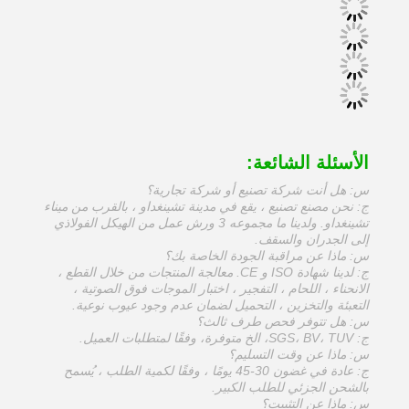
الأسئلة الشائعة:
س: هل أنت شركة تصنيع أو شركة تجارية؟
ج: نحن مصنع تصنيع ، يقع في مدينة تشينغداو ، بالقرب من ميناء
تشينغداو. ولدينا ما مجموعه 3 ورش عمل من الهيكل الفولاذي
إلى الجدران والسقف.
س: ماذا عن مراقبة الجودة الخاصة بك؟
ج: لدينا شهادة ISO و CE. معالجة المنتجات من خلال القطع ،
الانحناء ، اللحام ، التفجير ، اختبار الموجات فوق الصوتية ،
التعبئة والتخزين ، التحميل لضمان عدم وجود عيوب نوعية.
س: هل تتوفر فحص طرف ثالث؟
ج: SGS، BV، TUV، الخ متوفرة، وفقًا لمتطلبات العميل.
س: ماذا عن وقت التسليم؟
ج: عادة في غضون 30-45 يومًا ، وفقًا لكمية الطلب ، يُسمح
بالشحن الجزئي للطلب الكبير.
س: ماذا عن التثبيت؟