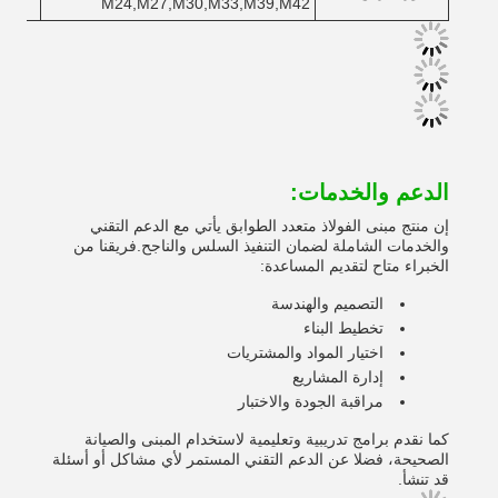
M24,M27,M30,M33,M39,M42
الدعم والخدمات:
إن منتج مبنى الفولاذ متعدد الطوابق يأتي مع الدعم التقني
والخدمات الشاملة لضمان التنفيذ السلس والناجح.فريقنا من
الخبراء متاح لتقديم المساعدة:
التصميم والهندسة
تخطيط البناء
اختيار المواد والمشتريات
إدارة المشاريع
مراقبة الجودة والاختبار
كما نقدم برامج تدريبية وتعليمية لاستخدام المبنى والصيانة
الصحيحة، فضلا عن الدعم التقني المستمر لأي مشاكل أو أسئلة
قد تنشأ.