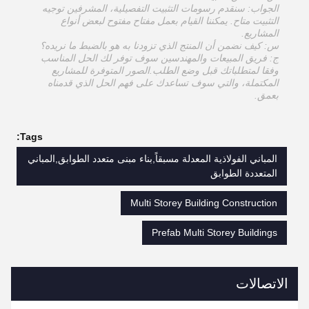
الجواب: سنقدم رسومات التثبيت التفصيلية، المشرفين توجيه
التثبيت متاح. يمكننا القيام بعمل مفتاح مفتوح لبعض أنواع
المشاريع.
س: كيف نضمن أن المنتج الذي تزودنا به هو بالضبط ما نريده؟
ج: فريق المبيعات والمهندسين سوف توفر لك الحل المناسب
وفقا لمتطلباتك قبل وضع الطلب.الصور المتوفرة للمشاريع
المكتملة، والتي سوف تساعدك على فهم الحل الذي قدمناه
بعمق.
Tags:
المباني الفولاذية المعدلة مسبقاً,بناء مبنى متعدد الطوابق,المباني
المتعددة الطوابق
Multi Storey Building Construction
Prefab Multi Storey Buildings
الاتصالات