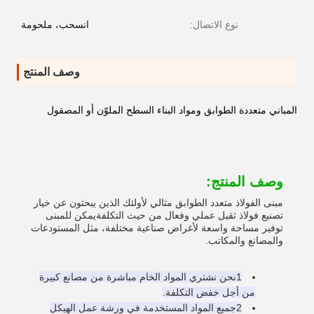
نوع الاتصال:
انسحب، ملحومة
وصف المنتج
المباني متعددة الطوابق ومواد البناء السطح الملوّن أو المصقول
وصف المنتج:
مبنى الفولاذ متعدد الطوابق مثالي لأولئك الذين يبحثون عن خيار
تصنيع فولاذ ثقيل عملي وفعال من حيث التكلفةيمكن للمبنى
توفير مساحة واسعة لأغراض صناعية مختلفة، مثل المستودعات
والمصانع والمكاتب.
1نحن نشتري المواد الخام مباشرة من مصانع كبيرة
من أجل خفض التكلفة.
2جميع المواد المستخدمة في ورشة عمل الهيكل