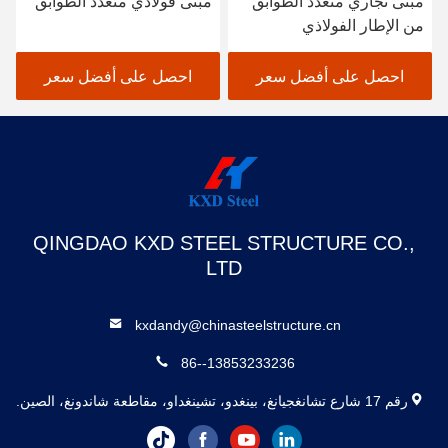
مبنى تجاري متعدد الطوابق
مبنى فولاذي متعدد الطوابق
من الإطار الفولاذي
احصل على أفضل سعر
احصل على أفضل سعر
QINGDAO KXD STEEL STRUCTURE CO.,
LTD
kxdandy@chinasteelstructure.cn
86--13853233236
رقم 17 شارع تشانغجيانغ، بينغدو، تشينغداو، مقاطعة شاندونغ، الصين.