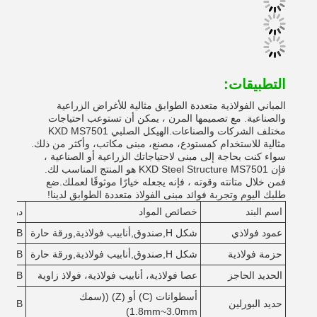
التطبيقات:
المباني الفولاذية متعددة الطوابق مثالية للأغراض الزراعية
والصناعية. مع تصميمها المرن ، يمكن أن تستوعب احتياجات
مختلف الشركات والصناعات.الهيكل الصلبي KXD MS7501
مثالية للاستخدام كمستودع، مصنع، مبنى مكاتب، وأكثر من ذلك.
سواء كنت بحاجة إلى مبنى لاحتياجاتك الزراعية أو الصناعية ،
فإن KXD Steel Structure MS7501 هو المنتج المناسب لك.
فمن خلال متانته وقوته ، فإنه يجعله خيارًا موثوقًا لعملك.ضع
طلبك اليوم وتجربة فوائد مبنى الفولاذ متعددة الطوابق لدينا!
اسم البند
خصائص المواد
درجة ا
عمود فولاذي
شكل H,صندوق,أنابيب فولاذية,ورقة حارة
345B
حزمة فولاذية
شكل H,صندوق,أنابيب فولاذية,ورقة حارة
345B
الحديد الحاجز
عصا فولاذية، أنابيب فولاذية، فولاذ زاوية
345B
أسطوانات (C) أو (Z) ((سمك
حديد البورلين
345B
1.8mm~3.0mm)