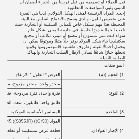
قبل العملاء أو تصميمه من قبل فريقنا من الخبراء لضمان أن
المبنى يلبي المواصفات المطلوبة.
إحدى المزايا الرئيسية لمبنى الهيكل الفولاذي لدينا هي القدرة
على تخصيص اللون، والذي يسمح بالاندماج السلس مع البيئة
المحيطة.هذا مهم بشكل خاص للمباني السكنية أو التجارية حيث
تلعب الجمالية دورًا حاسمًا في جاذبية المبنى بشكل عام.
سواء كنت تبني مستودع أو مصنع أو مبنى مكاتب أو مجمع
سكنيلدينا بناء هيكل الفولاذ يوفر حلًا متينًا وموثوقًا يمكن أن
يتحمل أحمالًا ثقيلة وظروف طقسية قاسيةمرونتها وقوتها
تجعلها خيارًا شائعًا لمباني الإطار الصلب التجارية والهياكل
الصلبية الثقيلة.
المواصفات
1) الحجم ((م):
العرض * الطول * الارتفاع
منحدر واحد، منحدر مزدوج، منحدر 
2) النوع:
فترة واحدة، فترة مزدوجة، فترة مت
طابق واحد، طابقين، متعدد الطواب
3) القاعدة:
المسامير الأساسية الفولاذية
المواد Q345 ((S355JR) ((Gr50) أو Q235 ((S235JR) الفولاذ.
4) الإطار الفولاذي:
قطعة عرض مستقيمة أو قطعة عر