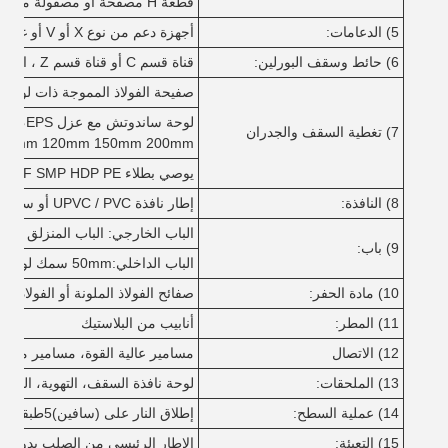
قطعة H مصفحة أو مصقولة من الصلب
5) الدعامات:
أجهزة دعم من نوع X أو V أو غيرها من الأنواع المصنوعة من الزاوية، والعصا المستديرة، وما إلى ذلك ؛
6) حائط وسقف البورلين:
قناة قسم C أو قناة قسم Z ، الحجم من C80 ~ C300 ؛ Z100 ~ Z300 ؛
صفيحة الفولاذ المموجة ذات لون واحد سمك 6
7) تغطية السقف والجدران
100mm 120mm 150mm 200mm
يوصي بطلاء PVDF SMP HDP PE
8) النافذة:
إطار نافذة UPVC / PVC أو سبيكة الألومنيوم مع الزجاج.
الباب الخارجي: الباب المنزلق أو ال
9) باب:
الباب الداخلي:50mm سمك لوحة ساندويتش EPS مع إطار الباب سبيكة الألومنيوم
10) مادة الحفر:
صفائح الفولاذ الملونة أو الفولاذ ال
11) المطر:
أنابيب من البلاستيك
12) الاتصال
مسامير عالية القوة، مسامير مكثفة
13) الملحقات:
لوحة نافذة السقف، التهوية، المثبتا
14) عملية السطح:
إطلاق النار على (سافين)5طبقتان من الطلاء المضاد للصدأ أو الغلفاني
15) التعبئة:
الإطار الرئيسي من الصلب بدون حمولة التعبئة في 40 'GP ، حم