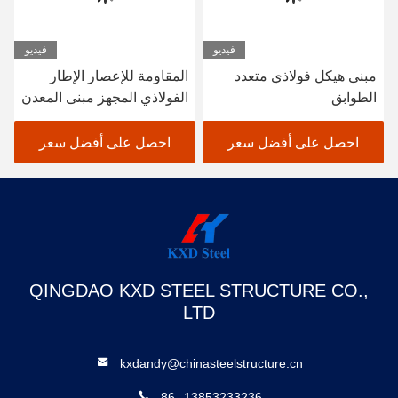
فيديو
فيديو
مبنى هيكل فولاذي متعدد
المقاومة للإعصار الإطار
الطوابق
الفولاذي المجهز مبنى المعدن
مستودع حظيرة مكتب
احصل على أفضل سعر
احصل على أفضل سعر
QINGDAO KXD STEEL STRUCTURE CO.,
LTD
kxdandy@chinasteelstructure.cn
86--13853233236