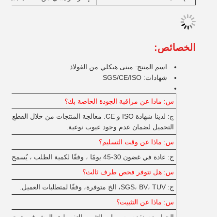
الخصائص:
اسم المنتج: مبنى هيكلي من الفولاذ
شهادات: SGS/CE/ISO
س: ماذا عن مراقبة الجودة الخاصة بك؟
ج: لدينا شهادة ISO و CE. معالجة المنتجات من خلا
التحميل لضمان عدم وجود عيوب نوعية.
س: ماذا عن وقت التسليم؟
ج: عادة في غضون 30-45 يومًا ، وفقًا لكمية الطلب ، يُسمح بالشحن الجزئي للطلب الكبير.
س: هل تتوفر فحص طرف ثالث؟
ج: SGS، BV، TUV، الخ متوفرة، وفقًا لمتطلبات العميل.
س: ماذا عن التثبيت؟