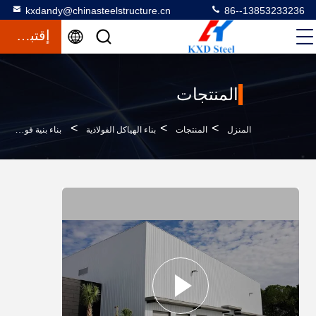
kxdandy@chinasteelstructure.cn
86--13853233236
إقتباس
المنتجات
>
>
>
المنزل
المنتجات
بناء الهياكل الفولاذية
بناء بنية فولاذية حديثة Q235 Q355 مخصصة مع سقف لوحة ساندوتش