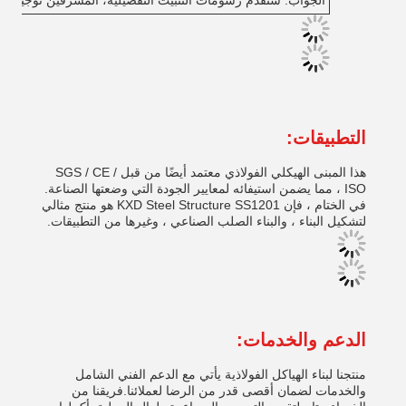
الجواب: سنقدم رسومات التثبيت التفصيلية، المشرفين توجيه التثب
التطبيقات:
هذا المبنى الهيكلي الفولاذي معتمد أيضًا من قبل SGS / CE /
ISO ، مما يضمن استيفائه لمعايير الجودة التي وضعتها الصناعة.
في الختام ، فإن KXD Steel Structure SS1201 هو منتج مثالي
لتشكيل البناء ، والبناء الصلب الصناعي ، وغيرها من التطبيقات.
الدعم والخدمات:
منتجنا لبناء الهياكل الفولاذية يأتي مع الدعم الفني الشامل
والخدمات لضمان أقصى قدر من الرضا لعملائنا.فريقنا من