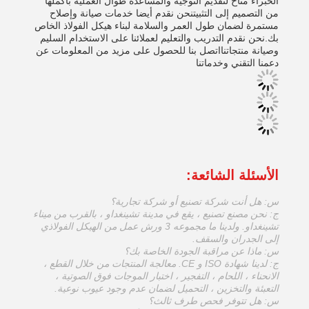
الخبراء متاح لتقديم التوجيه والمساعدة طوال العملية بأكملها
من التصميم إلى التثبيتنحن نقدم أيضا خدمات صيانة وإصلاح
مستمرة لضمان طول العمر والسلامة لبناء هيكل الفولاذ الخاص
بك.نحن نقدم التدريب والتعليم لعملائنا على الاستخدام السليم
وصيانة منتجاتنااتصل بنا للحصول على مزيد من المعلومات عن
دعمنا التقني وخدماتنا
الأسئلة الشائعة:
س: هل أنت شركة تصنيع أو شركة تجارية؟
ج: نحن مصنع تصنيع ، يقع في مدينة تشينغداو ، بالقرب من ميناء
تشينغداو. ولدينا ما مجموعه 3 ورش عمل من الهيكل الفولاذي
إلى الجدران والسقف.
س: ماذا عن مراقبة الجودة الخاصة بك؟
ج: لدينا شهادة ISO و CE. معالجة المنتجات من خلال القطع ،
الانحناء ، اللحام ، التفجير ، اختبار الموجات فوق الصوتية ،
التعبئة والتخزين ، التحميل لضمان عدم وجود عيوب نوعية.
س: هل تتوفر فحص طرف ثالث؟