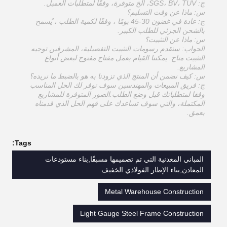
ج: SGS، BV، TUV، الخ متوفرة، وفقًا لمتطلبات العميل.
س: ماذا عن وقت التسليم؟
ج: عادة في غضون 30-45 يومًا ، وفقًا لكمية الطلب ، يُسمح
بالشحن الجزئي للطلب الكبير.
س: ماذا عن التثبيت؟
الجواب: سنقدم رسومات التثبيت التفصيلية، المشرفين توجيه
التثبيت متاح. يمكننا القيام بعمل مفتاح مفتوح لبعض أنواع
المشاريع.
س: كيف نضمن أن المنتج الذي تزودنا به هو بالضبط ما نريده؟
ج: فريق المبيعات والمهندسين سوف توفر لك الحل المناسب
وفقا لمتطلباتك قبل وضع الطلب.الصور المتوفرة للمشاريع
المكتملة، والتي سوف تساعدك على فهم الحل الذي قدمناه
بعمق.
Tags:
المباني المعدنية التي تم تصميمها مسبقًا,بناء مستودعات
المعادن,بناء الإطار الفولاذي الخفيف
Metal Warehouse Construction
Light Gauge Steel Frame Construction