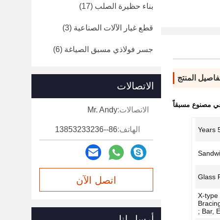
بناء حظيرة الصلب
(17)
قطع غيار الآلات الصناعية
(3)
جسر فولاذي مسبق الصياغة
(6)
فاصيل المنتج
الاتصالات
ي مصنوع مسبقاً
الاتصالات:
Mr. Andy
الهاتف:
86--13853233236
50
Sandwi
Glass F
اتصل الآن
X-type
Bracin
Bar, Et
أرسل لنا