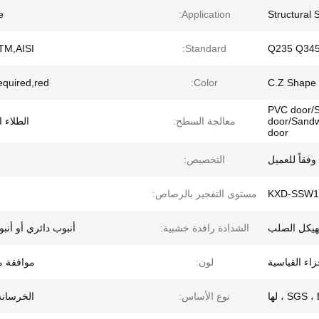
e
Application:
Structural
TM,AISI
Standard:
Q235 Q34
equired,red
Color:
C.Z Shape 
PVC door/St
door/Sandw
معالجة السطح:
الطلاء 
door
وفقاً للعميل
التخصيص:
KXD-SSW1
مستوى التفجير بالرصاص:
لهيكل الصلب
الشدادة رافدة خشبية:
أنبوب دائري أو أنب
لون:
موافقة 
SGS  ، لها
نوع الأساس:
الخرسانة/