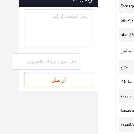
Storag
GB,AS
blue,R
المجلفن
متاح
ارسل
سا 2.5
وب مربع
مخصصة
الفولاذ