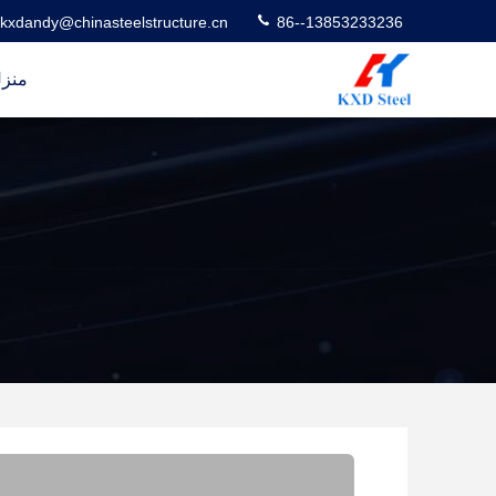
kxdandy@chinasteelstructure.cn
86--13853233236
منز