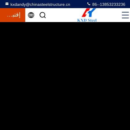
kxdandy@chinasteelstructure.cn
86--13853233236
إقتباس