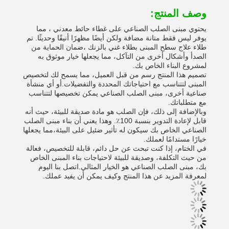
وصف المنتج:
يحتوي مبنى الصلب الصناعي على غطاء حائط معدني ، مما
يوفر ليس فقط متانة مضافة ولكن أيضًا مظهرًا أنيقًا وحديثًا. تم
طلاء علاج سطح المبنى بطلاء غني بالزنك ،ضمان الحماية من
الصدأ وأشكال أخرى من التآكل، مما يجعلها خيار موثوق به
لمشروع البناء الخاص بك.
تصميم هذا المنتج رسم من قبل العميل، مما يسمح لك لتخصيص
المبنى لتتناسب مع احتياجاتك المحددة والتفضيلات.أو أي منشأة
صناعية أخرى، مبنى الصلب الصناعي يمكن تخصيصها لتتناسب
مع متطلباتك.
وبالإضافة إلى ذلك، فإن الصلب هو مادة صديقة للبيئة، حيث أنه
قابل لإعادة التدوير بنسبة 100٪. وهذا يعني أن بناء مبنى الصلب
الصناعي الخاص بك سيكون له تأثير ضئيل على البيئة،مما يجعلها
خيارًا مستدامًا لعملك.
في الختام، إذا كنت تبحث عن حل دائم، قابلة للتخصيص، فعالة
من حيث التكلفة، وصديقة للبيئة لاحتياجات بناء المبنى الخاص
بك، مبنى الصلب الصناعي هو الخيار المثالي.اتصل بنا اليوم
لمعرفة المزيد عن هذا المنتج وكيف يمكن أن يفيد عملك.