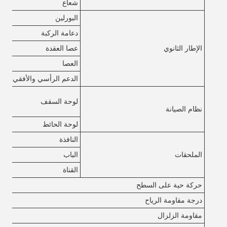
شعاع
البورلين
دعامة الركبة
الإطار الثانوي
عصا العقدة
العصا
الدعم الرأسي والأفقي
لوحة السقف
نظام الصيانة
لوحة الحائط
النافذة
الملحقات
الباب
القناة
حركة حية على السطح
درجة مقاومة الرياح
مقاومة الزلزال