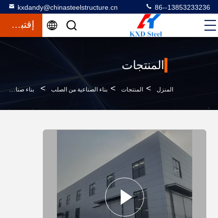
kxdandy@chinasteelstructure.cn
86--13853233236
إقتباس
المنتجات
>
>
>
المنزل
المنتجات
بناء الصناعية من الصلب
بناء صناعي صلب مبتكر للبناء الحديث والمستدام