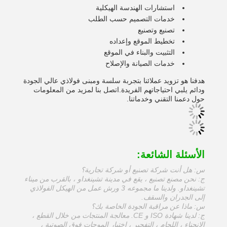
استشارات الهندسة الهيكلية
خدمات التصميم حسب الطلب
تصنيع وتصنيع
تخطيط الموقع وإعداده
التثبيت والبناء في الموقع
خدمات الصيانة والإصلاح
هدفنا هو تزويد عملائنا بتجربة سلسة ومبنى فولاذي عالي الجودة
ودائم يلبي احتياجاتهم الفريدة.اتصل بنا لمزيد من المعلومات
حول دعمنا التقني وخدماتنا.
الأسئلة الشائعة:
س: هل أنت شركة تصنيع أو شركة تجارية؟
ج: نحن مصنع تصنيع ، يقع في مدينة تشينغداو ، بالقرب من ميناء
تشينغداو. ولدينا ما مجموعه 3 ورش عمل من الهيكل الفولاذي
إلى الجدران والسقف.
س: ماذا عن مراقبة الجودة الخاصة بك؟
ج: لدينا شهادة ISO و CE. معالجة المنتجات من خلال القطع ،
الانحناء ، اللحام ، التفجير ، اختبار الموجات فوق الصوتية ،