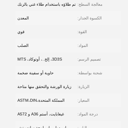
معالجة السطح:
تم طلاؤه باستخدام طلاء غني بالزنك
الكسوة الجدار:
المعدن
القوة:
قوي
المواد:
الصلب
تصميم الرسم:
3D3S، إلخ..، أوتوكاد، MTS
شحنة بواسطة:
حاوية أو سفينة ضخمة
الزيارة:
زيارة الورشة والتحقق منها متاحة
المعيار:
المملكة المتحدة،ASTM،DIN
درجة المواد:
غيغابايت، أستم A36 و A572
الباب:
باب دوار، باب لوحة ساندويتش