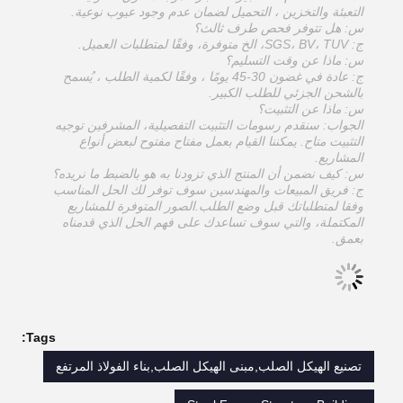
التعبئة والتخزين ، التحميل لضمان عدم وجود عيوب نوعية.
س: هل تتوفر فحص طرف ثالث؟
ج: SGS، BV، TUV، الخ متوفرة، وفقًا لمتطلبات العميل.
س: ماذا عن وقت التسليم؟
ج: عادة في غضون 30-45 يومًا ، وفقًا لكمية الطلب ، يُسمح
بالشحن الجزئي للطلب الكبير.
س: ماذا عن التثبيت؟
الجواب: سنقدم رسومات التثبيت التفصيلية، المشرفين توجيه
التثبيت متاح. يمكننا القيام بعمل مفتاح مفتوح لبعض أنواع
المشاريع.
س: كيف نضمن أن المنتج الذي تزودنا به هو بالضبط ما نريده؟
ج: فريق المبيعات والمهندسين سوف توفر لك الحل المناسب
وفقا لمتطلباتك قبل وضع الطلب.الصور المتوفرة للمشاريع
المكتملة، والتي سوف تساعدك على فهم الحل الذي قدمناه
بعمق.
Tags:
تصنيع الهيكل الصلب,مبنى الهيكل الصلب,بناء الفولاذ المرتفع