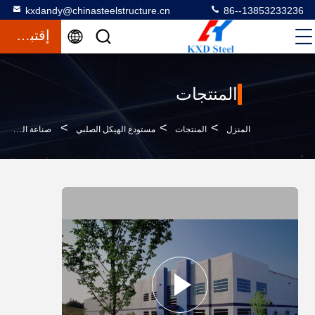
kxdandy@chinasteelstructure.cn
86--13853233236
إقتباس
المنتجات
>
>
>
المنزل
المنتجات
مستودع الهيكل الصلبي
صناعة الفولاذ الصلبة الصلبة المصنوعة من الجرثومة C أو Z النوع والحزمة H