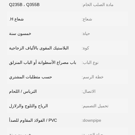
مادة الصلب الخام:
Q235B ، Q355B
شعاع:
شعاع H.
حياة:
خمسون سنة
كوة:
البلاستيك المقوى بالألياف الزجاجية
نوع الباب:
باب مصراع الأسطوانة أو الباب المنزلق
خطة الرسم:
حسب متطلبات المشتري
الاتصال:
الترباس / اللحام
تحميل التصميم:
الرياح والثلوج والزلازل
downpipe:
PVC / الفولاذ المقاوم للصدأ
حياة الخدمة:
خمسون سنة