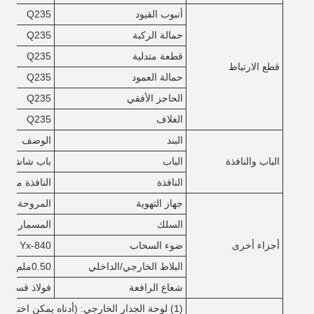
أنبوب القيود
Q235
حمالة الركبة
Q235
قطعة متدلية
Q235
قطع الارتباط
حمالة العمود
Q235
الحاجز الأفقي
Q235
الغلاف
Q235
البند
الوصف
الباب والنافذة
الباب
باب شاشة أو
النافذة
النافذة من PVC أو النافذة من سبيكة الألومنيوم
جهاز التهوية
المروحة، نافذ
السلك
المسمار الأس
أجزاء أخرى
ضوء السحاب
Yx-840 البلاستيك المقوى بألياف الزجاج
البلاط الخارجي/الداخلي
0.50ملم ورقة لون
شعاع الرافعة
فولاذ قسم Q235 أو Q345 H مع طبقتين من الطلاء الرمادي المتوسط
(1) لوحة الجدار الخارجي: (أدناه يمكن اختيارها)