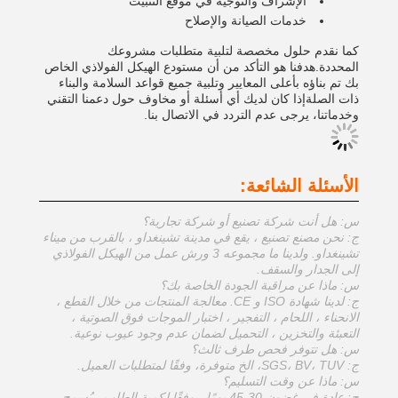
الإشراف والتوجيه في موقع التثبيت
خدمات الصيانة والإصلاح
كما نقدم حلول مخصصة لتلبية متطلبات مشروعك
المحددة.هدفنا هو التأكد من أن مستودع الهيكل الفولاذي الخاص
بك تم بناؤه بأعلى المعايير وتلبية جميع قواعد السلامة والبناء
ذات الصلةإذا كان لديك أي أسئلة أو مخاوف حول دعمنا التقني
وخدماتنا، يرجى عدم التردد في الاتصال بنا.
الأسئلة الشائعة:
س: هل أنت شركة تصنيع أو شركة تجارية؟
ج: نحن مصنع تصنيع ، يقع في مدينة تشينغداو ، بالقرب من ميناء
تشينغداو. ولدينا ما مجموعه 3 ورش عمل من الهيكل الفولاذي
إلى الجدار والسقف.
س: ماذا عن مراقبة الجودة الخاصة بك؟
ج: لدينا شهادة ISO و CE. معالجة المنتجات من خلال القطع ،
الانحناء ، اللحام ، التفجير ، اختبار الموجات فوق الصوتية ،
التعبئة والتخزين ، التحميل لضمان عدم وجود عيوب نوعية.
س: هل تتوفر فحص طرف ثالث؟
ج: SGS، BV، TUV، الخ متوفرة، وفقًا لمتطلبات العميل.
س: ماذا عن وقت التسليم؟
ج: عادة في غضون 30-45 يومًا ، وفقًا لكمية الطلب ، يُسمح