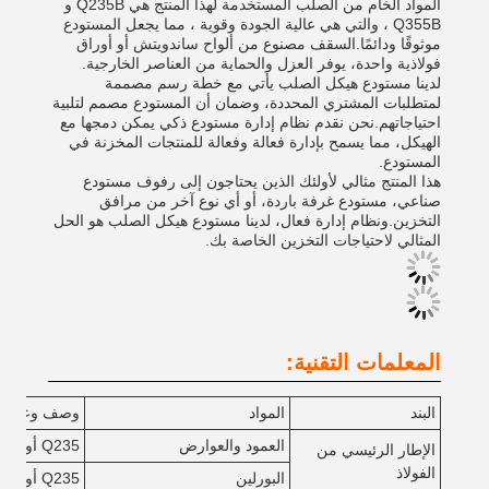
المواد الخام من الصلب المستخدمة لهذا المنتج هي Q235B و
Q355B ، والتي هي عالية الجودة وقوية ، مما يجعل المستودع
موثوقًا ودائمًا.السقف مصنوع من ألواح ساندويتش أو أوراق
فولاذية واحدة، يوفر العزل والحماية من العناصر الخارجية.
لدينا مستودع هيكل الصلب يأتي مع خطة رسم مصممة
لمتطلبات المشتري المحددة، وضمان أن المستودع مصمم لتلبية
احتياجاتهم.نحن نقدم نظام إدارة مستودع ذكي يمكن دمجها مع
الهيكل، مما يسمح بإدارة فعالة وفعالة للمنتجات المخزنة في
المستودع.
هذا المنتج مثالي لأولئك الذين يحتاجون إلى رفوف مستودع
صناعي، مستودع غرفة باردة، أو أي نوع آخر من مرافق
التخزين.ونظام إدارة فعال، لدينا مستودع هيكل الصلب هو الحل
المثالي لاحتياجات التخزين الخاصة بك.
المعلمات التقنية:
البند
المواد
وصف وعملية
العمود والعوارض
Q235 أو Q355
الإطار الرئيسي من
الفولاذ
البورلين
Q235 أو Q355