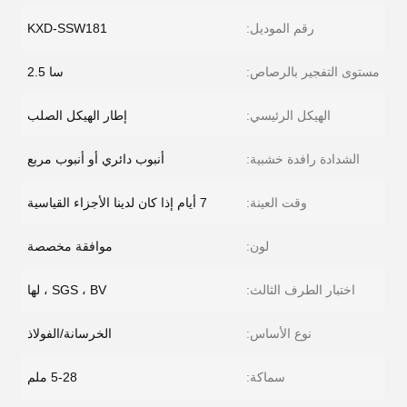
رقم الموديل:
KXD-SSW181
مستوى التفجير بالرصاص:
سا 2.5
الهيكل الرئيسي:
إطار الهيكل الصلب
الشدادة رافدة خشبية:
أنبوب دائري أو أنبوب مربع
وقت العينة:
7 أيام إذا كان لدينا الأجزاء القياسية
لون:
موافقة مخصصة
اختبار الطرف الثالث:
SGS ، BV ، لها
نوع الأساس:
الخرسانة/الفولاذ
سماكة:
5-28 ملم