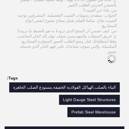
بالشحن الجزئي للطلب الكبير.
س: ماذا عن التثبيت؟
الجواب: سنقدم رسومات التثبيت التفصيلية، المشرفين توجيه
التثبيت متاح. يمكننا القيام بعمل مفتاح مفتوح لبعض أنواع
المشاريع.
س: كيف نضمن أن المنتج الذي تزودنا به هو بالضبط ما نريده؟
ج: فريق المبيعات والمهندسين سوف توفر لك الحل المناسب
وفقا لمتطلباتك قبل وضع الطلب.الصور المتوفرة للمشاريع
المكتملة، والتي سوف تساعدك على فهم الحل الذي قدمناه
بعمق.
Tags:
البناء بالصلب,الهياكل الفولاذية الخفيفة,مستودع الصلب الجاهزة
Light Gauge Steel Structures
Prefab Steel Warehouse