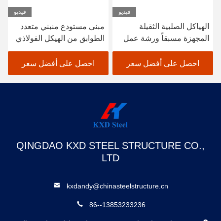
فيديو
فيديو
الهياكل الصلبية الثقيلة
مبنى مستودع منبني متعدد
المجهزة مسبقاً ورشة عمل
الطوابق من الهيكل الفولاذي
البناء الصلب المهيك مخزن
SGS BV المعتمد CE
احصل على أفضل سعر
احصل على أفضل سعر
QINGDAO KXD STEEL STRUCTURE CO.,
LTD
kxdandy@chinasteelstructure.cn
86--13853233236