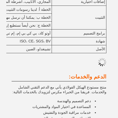
إضافات اختيارية
المجاري، الأنابيب، أشرطة المصابي
الخطة أ
: لدينا رسومات التثبيت ال
التثبيت
الخطة ب
: يمكننا أن نرسل مهندس 
الخطة ج
: نحن أيضاً نستطيع إرسا
برامج التصميم
أوتو كاد، بي كي بي إم، إم تي إس، 3 دي 3 إس، تارش، تيكلا، 
شهادة
ISO، CE، SGS، BV
الأصل
تشينغداو، الصين
الدعم والخدمات:
منتج مستودع الهيكل الفولاذي يأتي مع الدعم التقني الشامل
والخدمات. فريقنا من الخبراء مكرس لتزويدك بالخدمات التالية:
دعم التصميم والهندسة
المساعدة في اختيار المواد والمشتريات
خدمات مراقبة الجودة والتفتيش