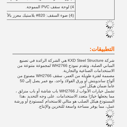
4) لوحة سقف PVC المموجة.
(4) ضوء السقف: 820# بلاستيك معزز بالألياف الزجاجية (FRP)
التطبيقات:
شركة KXD Steel Structure هي الشركة الرائدة في تصنيع
المباني الصلبة، وتقدم نموذج WH2766 لمجموعة متنوعة من
الاستخدامات الصناعية والتجارية.
مصممة لفترة طويلة من العمر، سقف WH2766 مصنوع من
ألواح ساندويتش أو ورق الفولاذ واحد، مع عمر يصل إلى 50
عاما.ضمان هيكل آمن.
تشمل خيارات الأبواب لـ WH2766 باب شاشة أو باب منزلق ،
مما يجعلها خيارًا متعدد الاستخدامات. على وجه التحديد ،هذا
المستودع هيكل الصلب هو مثالي للاستخدام كمستودع أو ورشة
عمل، مما يوفر مساحة واسعة للتخزين والإنتاج.