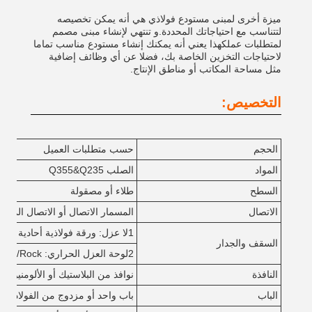
ميزة أخرى لمبنى مستودع فولاذي هي أنه يمكن تخصيصه
لتتناسب مع احتياجاتك المحددة.و تنتهي لإنشاء مبنى مصمم
لمتطلبات عملكهذا يعني أنه يمكنك إنشاء مستودع مناسب تماما
لاحتياجات التخزين الخاصة بك، فضلا عن أي وظائف إضافية
مثل مساحة المكاتب أو مناطق الإنتاج.
التخصيص:
الحجم
حسب متطلبات العميل
المواد
الصلب Q355&Q235
السطح
طلاء
أو مصقولة
الاتصال
المسمار الاتصال أو الاتصال المطا
1لا عزل: ورقة فولاذية أحادية مغلفة.
السقف والجدار
2لوحة العزل الحراري: EPS/Rock
النافذة
نوافذ من البلاستيك أو الألومنيوم
الباب
باب واحد أو مزدوج من الفولاذ، ب