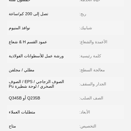
ريح:
تصل إلى 200 كم/ساعة
شبابيك:
نوافذ المنيوم
الأعمدة والشعاع:
عمود القسم H & شعاع
كلمة رئيسية:
ورشة عمل للأسطوانات الفولاذية
معالجة السطح:
مطلي / مجلفن
الصوف الزجاجي / EPS / الصوف
الجدار والسقف:
الصخري / لوحة شطيرة Pu
الصف الصلب:
Q235B أو Q345B
الأبعاد:
متطلبات العملاء
التخصيص:
متاح