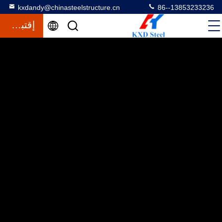
kxdandy@chinasteelstructure.cn
86--13853233236
إقتباس