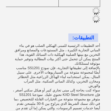
التطبيقات:
أحد التطبيقات الرئيسية للمبنى الهيكلي الصلب هو في بناء
المباني التجارية الكبيرة ، مثل المستودعات والمصانع ومرافق
التخزين.مع بنيتها الصلبية الهيكلية ذات السبائك القوية، هذا
المنتج يمكن أن تتحمل حتى أكثر بيئات المطالبة وتوفير حماية
موثوقة لممتلكاتك.
بالإضافة إلى تطبيقاتها التجارية، فإن نموذج SS1201 مناسب
أيضًا لمجموعة متنوعة من السيناريوهات الأخرى. على سبيل
المثال، يمكن استخدامه لبناء الهياكل الزراعية،مثل الحظائر
ومخازن التخزين، وكذلك المباني السكنية، مثل المرآب
والورش.
سواء كنت بحاجة إلى مبنى تجاري كبير أو هيكل سكني أصغر ،
فإن KXD Steel Structure تحتوي عليك. نموذجنا SS1201
متوفر مع مجموعة متنوعة من الخيارات القابلة للتخصيص ،بما
في ذلك سمك الشريط الذي يتراوح بين 6-30 ملمنحن نقدم
أيضا خدمات تصميم الرسومات، والتي يمكن إما أن تقدم من