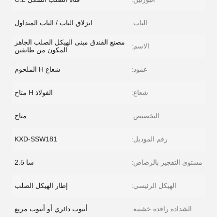
الباب:
انزلاق الباب / الباب المتداول
مصنع الفندق مبنى الهيكل الصلب الجاهز
الاسم:
المكون من طابقين
عمود:
شعاع H الملحوم
شعاع:
الفولاذ H متاح
التخصيص:
متاح
رقم الموديل:
KXD-SSW181
مستوى التفجير بالرصاص:
سا 2.5
الهيكل الرئيسي:
إطار الهيكل الصلب
الشدادة رافدة خشبية:
أنبوب دائري أو أنبوب مربع