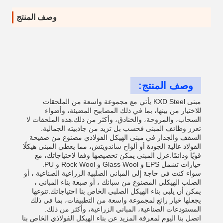
وصف المنتج
وصف المنتج:
مبنى KXD Steel يأتي مع مجموعة واسعة من الملحقات
للاختيار من بينها، بما في ذلك المصابيح المضيئة، وأضواء
السحاب، والمروحة، والخنادق، وأكثر من ذلك.هذه الملحقات لا
تعزز وظائف المبنى فحسب بل تزيد من جاذبيته الجمالية.
السقف والجدار في مبنى الهيكل الفولاذي مصنوع من صفيحة
الفولاذ عالية الجودة أو ألواح ساندويتش، مما يعطي المبنى هيكلًا
قويًا ودائمًا.عزل المبنى يمكن تخصيصها وفقا لاحتياجاتك، مع
خيارات تشمل EPS و Glass Wool و Rock Wool و PU.
سواء كنت في حاجة إلى المباني الصلبية الزراعية الصناعية ، أو
الصلب الهيكلي المصنوع من سبائك ، أو صبغة بناء المباني ،
يمكن أن يلبي بناء الهيكل الصلبي الخاص بنا احتياجاتك.تنوعها
يجعلها خيار رائع لمجموعة واسعة من التطبيقات، بما في ذلك
المستودعات الصناعية، المباني الزراعية، وأكثر من ذلك.
اتصل بنا اليوم لمعرفة المزيد عن بناء الهيكل الفولاذي الخاص بنا