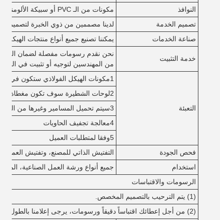
النوافذ
مكونات من الـ PVC أو سبيكة الألومنيوم
تصميم الخدمة
لدينا مصممين من ذوي الخبرة لتصميم.
صناعة الخدمات
يمكننا تصنيع جميع أنواع منتجات الهيكل الف
نحن نقدم رسومات مفصلة لضمان التثبيت. 
خدمة التثبيت
من المهندسين لتوجيه أو تثبيت في الموقع
1مكونات الهيكل الفولاذي ستكون في عبوة عارية مع حماية مناسبة.
2لوحات الشطيرة سوف تكون مغطاة بفيلم بلاستيكي
التعبئة
3سيتم تحميل المسامير وغيرها من الملحقات في صناديق خشبية.
4معالجة تجفيف الحاويات
5وفقا لمتطلبات العميل
فحص الجودة
التفتيش الذاتي للمصنع، وتفتيش العملاء،
استخدام
جميع أنواع ورشة العمل الصناعية، المستو
الرسومات والاقتباسات
(1) يتم الترحيب بالتصميم المخصص.
(2) من أجل إعطائك اقتباساً دقيقاً ورسومات، يرجى إعلامنا بالطول والعرض وارتفاع السقف والطقس المحلي.