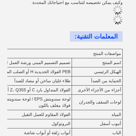
وكيف يمكن تخصيصه لتتناسب مع احتياجاتك المحددة.
المعلمات التقنية:
مواصفات المنتج
اسم المنتج
تصميم التصميم المبنى ورشة العمل الجاه
الهيكل الرئيسي
PEB الفولاذ الحديدية H أو الصلب المطاط الساخن، Q355 أو Q235
الحماية من الصدأ
طلاء غليان ساخن أو مضاد للصدأ
أجزاء من الأجزاء الأخرى
الفولاذ المتداول بارد C أو Z، Q355 أو Q235
لوحات السقف والجدران
فولاذ مغلف باللون
المياه
الفولاذ المقاوم للعمل الثقيل
أنبوب أسفل
البروتوكول
الباب
أبواب زلقة أو أبواب شاشة