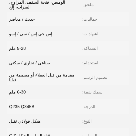
الوميض، فتحة السقف، المراوح،
ملحق:
الميزاب، إلخ
جماليات:
حديث / معاصر
الشهادات:
إس جي إس / سي / إسو
السماكة:
5-28 ملم
استخدام:
صناعي / تجاري / سكني
مقدمة من قبل العملاء أو مصممة من
تصميم الرسم:
قبلنا
سمك شفة:
6-30 ملم
الدرجة:
Q235 Q345B
النوع:
هيكل فولاذي ثقيل
البورلين:
قناة الصلب الشكل C.Z