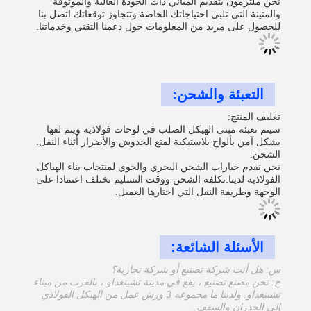
نحن ملتزمون بتقديم المباني ذات الجودة العالية والموثوقة
والمتينة التي تلبي احتياجاتك الخاصة وتتجاوز توقعاتك.اتصل بنا
للحصول على مزيد من المعلومات حول دعمنا التقني وخدماتنا.
التعبئة والشحن:
تغليف المنتج:
سيتم تعبئة مبنى الهيكل الصلب في لوحات فولاذية ويتم لفها
بشكل آمن بألواح بلاستيكية لمنع الخدوش والأضرار أثناء النقل.
الشحن:
نحن نقدم خيارات الشحن البحري والجوي لمنتجات بناء الهياكل
الفولاذية لدينا.تكلفة الشحن ووقت التسليم تختلف اعتمادا على
الوجهة وطريقة النقل التي اختارها العميل.
الأسئلة الشائعة:
س: هل أنت شركة تصنيع أو شركة تجارية؟
ج: نحن مصنع تصنيع ، يقع في مدينة تشينغداو ، بالقرب من ميناء
تشينغداو. ولدينا ما مجموعه 3 ورش عمل من الهيكل الفولاذي
إلى الجدران والسقف.