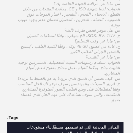
س: ماذا عن مراقبة الجودة الخاصة بك؟
الجواب: لدينا شهادة ISO و CE. معالجة المنتجات من خلال
القطع ، الانحناء ، اللحام ، التفجير ، اختبار الموجات فوق
الصوتية ، التعبئة ، التخزين ، التحميل لضمان عدم وجود عيوب
نوعية.
س: هل تتوفر فحص طرف ثالث؟
ج: SGS، BV، TUV، الخ متوفرة، وفقًا لمتطلبات العميل.
س: ماذا عن وقت التسليم؟
ج: عادة في غضون 30-45 يومًا ، وفقًا لكمية الطلب ، يُسمح
بالشحن الجزئي للطلب الكبير.
س: ماذا عن التثبيت؟
الجواب: سنقدم رسومات التثبيت التفصيلية، المشرفين توجيه
التثبيت متاح. يمكننا القيام بعمل مفتاح مفتوح لبعض أنواع
المشاريع.
س: كيف نضمن أن المنتج الذي تزودنا به هو بالضبط ما نريده؟
ج: فريق المبيعات والمهندسين سوف توفر لك الحل المناسب
وفقا لمتطلباتك قبل وضع الطلب.الصور المتوفرة للمشاريع
المكتملة، والتي سوف تساعدك على فهم الحل الذي قدمناه
بعمق.
Tags:
المباني المعدنية التي تم تصميمها مسبقًا,بناء مستودعات