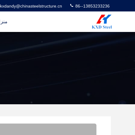
kxdandy@chinasteelstructure.cn
86--13853233236
منز