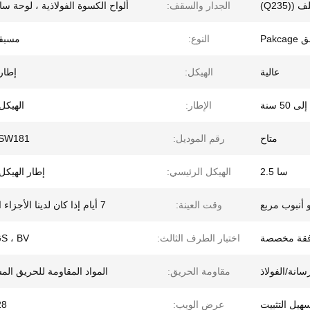
الجدار والسقف:
ألواح الكسوة الفولاذية ، لوحة س
Pak
النوع:
مسبقة
عالية
الهيكل:
إطار
50 سنة
الإطار:
الهيكل
متاح
رقم الموديل:
SW181
سا 2.5
الهيكل الرئيسي:
إطار الهيكل
 أنبوب مربع
وقت العينة:
7 أيام إذا كان لدينا الأجزاء القياسية
فقة مخصصة
اختبار الطرف الثالث:
SGS ، BV ،
سانة/الفولاذ
مقاومة الحريق:
المواد المقاومة للحريق ال
هيل التثبيت
عرض الويب:
-28