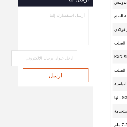
اندويتش
 الصنع
 فولاذي
 الصلب
KXD-S
 الصلب
ارسل
 لها
مستخدمة
7 ملم