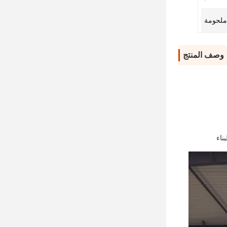
ملحومة
وصف المنتج
ناء