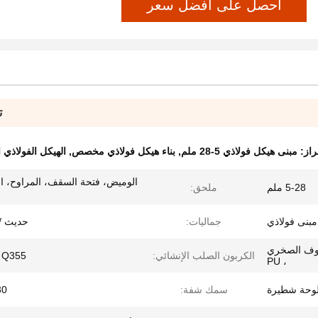
احصل على أفضل سعر
ت
راز:
مبنى هيكل فولاذي 5-28 ملم
,
بناء هيكل فولاذي مخصص
,
الهيكل الفولاذي
الوميض، فتحة السقف، المراوح، ال
5-28 ملم
ملحق:
مبنى فولاذي
جماليات:
حديث /
لصوف الصخري
الكربون الصلب الإنشائي:
 Q355
، PU
لوحة شطيرة
سمك شفة:
-30