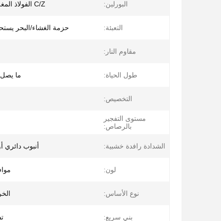
البورلين:
C/Z الفولاذ المغلف ((Q235)
التعبئة:
حزمة الغشاء/البحر يستحق cage
مقاوم النار:
طول الحياة:
ما يصل إلى 
التخصيص:
مستوى التفجير
بالرصاص:
الشدادة رافدة خشبية:
أنبوب دائري أو
لون:
موا
نوع الأساس:
الخر
بني سريع:
تس