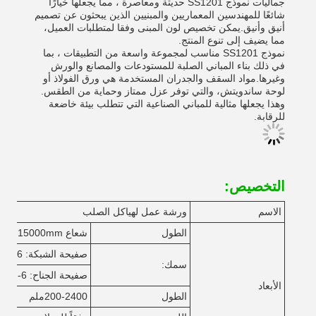
جماليات نموذج SS1201 حديثة ومعاصرة ، مما يجعلها خيارًا
شائعًا للمهندسين المعماريين والمبنيين الذين يبحثون عن تصميم
أنيق وأنيق.يمكن تخصيص لون المبنى وفقا لمتطلبات العميل،
مما يضيف إلى تنوع المنتج.
نموذج SS1201 مناسب لمجموعة واسعة من التطبيقات ، بما
في ذلك بناء المباني الصلبة للمستودعات والمصانع والورش
وغيرها.مواد السقف والجدران المستخدمة هي ورق الفولاذ أو
لوحة ساندويتش، والتي توفر عزل ممتاز وحماية من الطقس.
وهذا يجعلها مثالية للمباني الصناعية التي تتطلب بيئة خاضعة
للرقابة.
التخصيص:
الاسم
ورشة عمل لهياكل الصلب
الطول
شعاع H: 4000-15000mm
صفيحة الشبكة: 6-32 ملم
سمك:
صفيحة الجناح: 6-40mm
الأبعاد
الطول
200-2400ملم