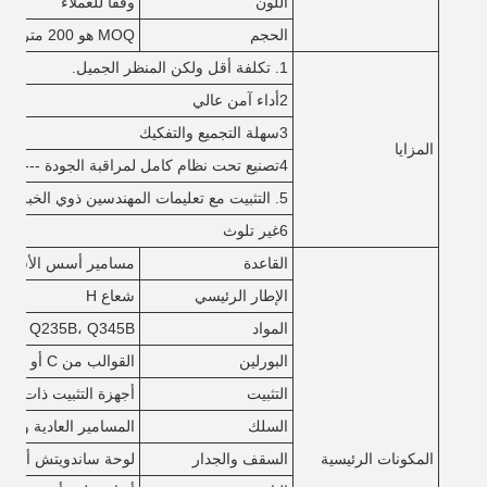
اللون
وفقاً للعملاء
الحجم
MOQ هو 200 متر مربع، العرض * الطول * ارتفاع السقف،
1. تكلفة أقل ولكن المنظر الجميل.
2أداء آمن عالي
3سهلة التجميع والتفكيك
المزايا
4تصنيع تحت نظام كامل لمراقبة الجودة --- ISO9001
5. التثبيت مع تعليمات المهندسين ذوي الخبرة
6غير تلوث
القاعدة
مسامير أسس الأسمن
الإطار الرئيسي
شعاع H
المواد
Q235B، Q345B أو غيرها حسب طلبات المشترين.
البورلين
القوالب من C أو Z: الحجم من C120 ~ C320 ، Z100 ~ Z200
التثبيت
أجهزة التثبيت ذات النوع X أو غيرها من الأنواع المصنوعة من أنابيب زاوية أو
السلك
المسامير العادية والمس
المكونات الرئيسية
السقف والجدار
لوحة ساندويتش أو لو