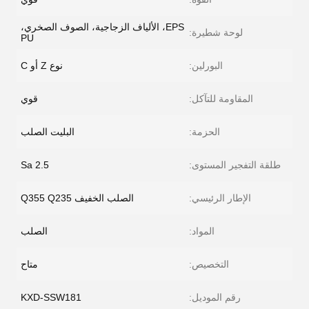
EPS، الألياف الزجاجية، الصوف الصخري،
لوحة شطيرة:
PU
البورلين:
نوع Z أو C
المقاومة للتآكل:
قوي
الحزمة:
البليت الصلب
طلقة التفجير المستوى:
Sa 2.5
الإطار الرئيسي:
الصلب الخفيف Q355 Q235
المواد:
الصلب
التخصيص:
متاح
رقم الموديل:
KXD-SSW181