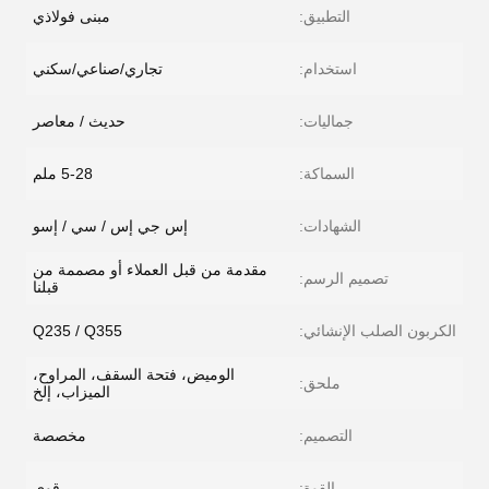
التطبيق:
مبنى فولاذي
استخدام:
تجاري/صناعي/سكني
جماليات:
حديث / معاصر
السماكة:
5-28 ملم
الشهادات:
إس جي إس / سي / إسو
مقدمة من قبل العملاء أو مصممة من
تصميم الرسم:
قبلنا
الكربون الصلب الإنشائي:
Q235 / Q355
الوميض، فتحة السقف، المراوح،
ملحق:
الميزاب، إلخ
التصميم:
مخصصة
القوة:
قوي