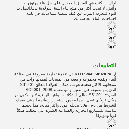
لذلك إذا كنت في السوق للحصول على حل بناء موثوق به
وأنيق، لا تبحث أكثر من منتج بناء البنية الفولاذية لدينا.اتصل بنا
اليوم لمعرفة المزيد عن كيف يمكننا مساعدتك في تلبية
احتياجات البناء الخاصة بك.
التطبيقات:
إن KXD Steel Structure هي علامة تجارية معروفة في صناعة
البناء وتقدم مجموعة واسعة من المنتجات لعملائها.واحد من
منتجاتهم الأكثر شعبية هو بناء هيكل الفولاذ المعالج SS1201،
الذي يتم تصنيعه في الصين و هو معتمد ISO9001: 2008.
النموذج SS1201 مثالي للشكلات البناءية البناءية لأنها تتكون من
هيكل فولاذي ثقيل ، مما يضمن استقرار وسلامة المبنى.سمك
الشريط من 6-30mm يجعله أقوى وأكثر متانة، مما يجعلها
مناسبة للمشاريع التجارية والصناعية الكبيرة التي تتطلب هيكلاً
قوياً وموثوقاً.