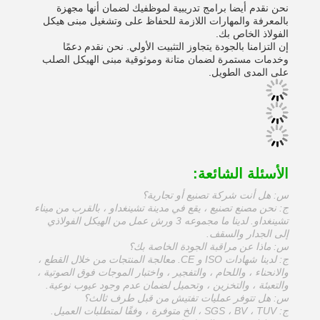
نحن نقدم أيضا برامج تدريبية لموظفيك لضمان أنها مجهزة
بالمعرفة والمهارات اللازمة للحفاظ على وتشغيل مبنى هيكل
الفولاذ الخاص بك.
إن التزامنا بالجودة يتجاوز التثبيت الأولي. نحن نقدم دعمًا
وخدمات مستمرة لضمان متانة وموثوقية مبنى الهيكل الصلب
على المدى الطويل.
الأسئلة الشائعة:
س: هل أنت شركة تصنيع أو تجارية؟
ج: نحن مصنع تصنيع ، يقع في مدينة تشينغداو ، بالقرب من ميناء
تشينغداو. لدينا ما مجموعه 3 ورش عمل من الهيكل الفولاذي
إلى الجدار والسقف.
س: ماذا عن مراقبة الجودة الخاصة بك؟
ج: لدينا شهادات ISO و CE. معالجة المنتجات من خلال القطع ،
والانحناء ، واللحام ، والتفجير ، واختبار الموجات فوق الصوتية ،
والتعبئة ، والتخزين ، وتحميل لضمان عدم وجود عيوب نوعية.
س: هل تتوفر عمليات تفتيش من قبل طرف ثالث؟
ج: SGS ، BV ، TUV ، الخ متوفرة ، وفقًا لمتطلبات العميل.