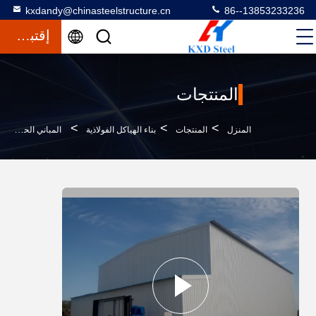
kxdandy@chinasteelstructure.cn
86--13853233236
إقتباس
المنتجات
>
>
>
المنزل
المنتجات
بناء الهياكل الفولاذية
المباني الحديدية الحديثة للمشاريع الصناعية والتجارية والمباني