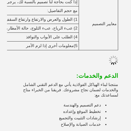
إذا كنت بحاجة لنا تصميم بالنسبة لك، يرجى توفير 
مع حجم التفاصيل:
1) الطول والعرض والارتفاع وارتفاع السقف وارتفاع السقف الخ
معايير التصميم
2) عبء الرياح، عبء الثلوج، حالة الأمطار، متطلبات الحرارة، الخ
4) الطلب على الأبواب والنوافذ
5)معلومات أخرى إذا لزم الأمر
الدعم والخدمات:
منتجنا لبناء الهياكل الفولاذية يأتي مع الدعم التقني الشامل
والخدمات لضمان نجاح مشروعك. فريقنا من الخبراء متاح
لمساعدتك مع:
دعم التصميم والهندسة
تخطيط الموقع وإعداده
إرشادات التثبيت والتجميع
خدمات الصيانة والإصلاح