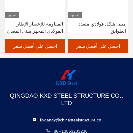
فيديو
فيديو
مبنى هيكل فولاذي متعدد
المقاومة للإعصار الإطار
الطوابق
الفولاذي المجهز مبنى المعدن
مستودع حظيرة مكتب
احصل على أفضل سعر
احصل على أفضل سعر
QINGDAO KXD STEEL STRUCTURE CO.,
LTD
kxdandy@chinasteelstructure.cn
86--13853233236