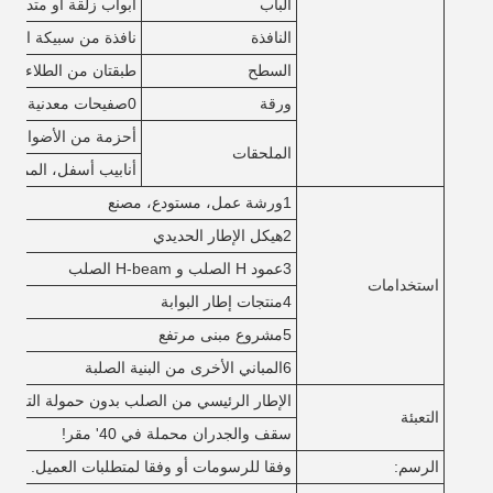
الباب
أبواب زلقة أو متدحرج
النافذة
نافذة من سبيكة الألوم
السطح
طبقتان من الطلاء الم
ورقة
0صفيحات معدنية من 0.5 أو 0.6 ملم
أحزمة من الأضواء الش
الملحقات
أنابيب أسفل، الممرات 
1ورشة عمل، مستودع، مصنع
2هيكل الإطار الحديدي
3عمود H الصلب و H-beam الصلب
استخدامات
4منتجات إطار البوابة
5مشروع مبنى مرتفع
6المباني الأخرى من البنية الصلبة
الإطار الرئيسي من الصلب بدون حمولة التعبئة في 40'
التعبئة
سقف والجدران محملة في 40' مقر!
الرسم:
وفقا للرسومات أو وفقا لمتطلبات العميل.