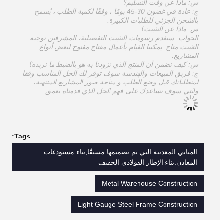
س: ماذا عن وقت التسليم؟
ج: عادة في غضون 30-45 يومًا ، وفقًا لكمية الطلب ، يُسمح
بالشحن الجزئي للطلبات الكبيرة.
س: ماذا عن التثبيت؟
الجواب: سنقدم رسومات التثبيت التفصيلية، المشرفين توجيه
التثبيت متاح. يمكننا القيام بأعمال مفتاح مفتوح لبعض أنواع
المشاريع.
س: كيف نضمن أن المنتج الذي تزودنا به هو بالضبط ما نريده؟
ج: فريق المبيعات والهندسة سوف توفر لك الحل المناسب وفقا
لمتطلباتك قبل وضع الطلب.و متاحة صور المشاريع المنتهية،
والتي سوف تساعدك على فهم الحل الذي قدمناه بعمق.
Tags:
المباني المعدنية التي تم تصميمها مسبقًا,بناء مستودعات
المعادن,بناء الإطار الفولاذي الخفيف
Metal Warehouse Construction
Light Gauge Steel Frame Construction