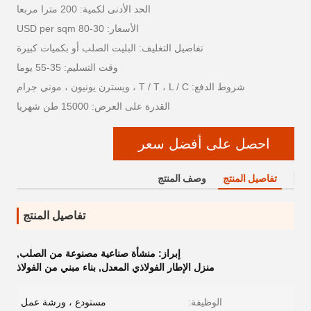
الحد الأدنى لكمية: 200 مترا مربعا
الأسعار: 30-80 USD per sqm
تفاصيل التغليف: البليت الصلب أو بكميات كبيرة
وقت التسليم: 35-55 يوما
شروط الدفع: T / T ، L / C ، ويسترن يونيون ، موني جرام
القدرة على العرض: 15000 طن شهريا
احصل على أفضل سعر
تفاصيل المنتج
وصف المنتج
تفاصيل المنتج
إبراز:
منشأة صناعية مصنوعة من الصلب
,
منزل الإطار الفولاذي المعدل
,
بناء مبني من الفولاذ
الوظيفة:
مستودع ، ورشة عمل