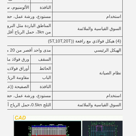
النافذة
الألومنيوم، سبي
استخدام
مستودع، ورشة عمل، حظيرة،
المناطق الباردة مثل النرويج و
السوق القياسية والملائمة
من 3kn، حمل الرياح أقل من 1KN / M2)
(4) هيكل فولاذي مع رافعة ((5T,10T,20T)
الهيكل الرئيسي
مدى واحد أقصر من 20 متر، أقل من 10 متر
السقف
ورق فولاذ ملون مع
الحائط
أوراق فولاذية مل
نظام الصيانة
الباب
مقاومة الرياح الباب
النافذة
الصفيحة ((علبة 
استخدام
مستودع، ورشة عمل، حظيرة
السوق القياسية والملائمة
الثلج 0.5kn،حمل الرياح أقل من 0.5kn/m2