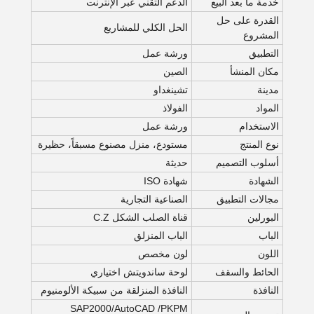
خدمة ما بعد البيع
الدعم التقني عبر الإنترنت
القدرة على حل
الحل الكلي للمشاريع
المشروع
التطبيق
ورشة عمل
مكان المنشأ
الصين
مدينة
تشينغداو
المواد
الفولاذ
الاستخدام
ورشة عمل
نوع المنتج
مستودع، منزل مصنوع مسبقاً، حظيرة
أسلوب التصميم
حديثة
الشهادة
شهادة ISO
مجالات التطبيق
الصناعية التجارية
البورلين
قناة الصلب الشكل C.Z
الباب
الباب المنزلق
اللون
لون مخصص
الحائط والسقف
لوحة ساندويتش اختياري
النافذة
النافذة المنزلقة من سبيكة الألومنيوم
SAP2000/AutoCAD /PKPM