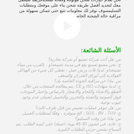
معك لتحديد أفضل طريقة شحن بناء على موقعك ومتطلبات
التسليمسوف نوفر لك معلومات تتبع حتى تتمكن بسهولة من
مراقبة حالة الشحنة الخاصة بك.
الأسئلة الشائعة:
س: هل أنت شركة تصنيع أو شركة تجارية؟
ج: نحن مصنع تصنيع يقع في مدينة تشينغداو ، بالقرب من ميناء
تشينغداو. لدينا ثلاث ورش عمل ، تغطي كل شيء من الهياكل
الفولاذية إلى أوراق الجدران والسقف.
س: ماذا عن مراقبة الجودة الخاصة بك؟
ج: لدينا شهادات ISO و CE. يتم معالجة المنتجات من خلال
القطع والانحناء واللحام والانفجار بالرصاص واختبار الموجات
فوق الصوتية والتعبئة والتخزين والتحميل لضمان عدم وجود
عيوب نوعية.
س: هل تتوفر عمليات تفتيش من قبل طرف ثالث؟
ج: SGS ، BV ، TUV ، الخ متوفرة ، وفقًا لمتطلبات العميل.
س: ماذا عن وقت التسليم؟
ج: عادة، في غضون 30-45 يوما، اعتمادا على كمية الطلب. يتم
السماح بشحن جزئي للطلبات الكبيرة.