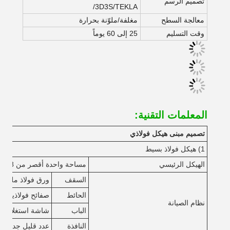
تصميم الرسم
/3D3S/TEKLA
معالجة السطح
مغلفة/ملوّنة بحرارة
وقت التسليم
25 إلى 60 يوماً
المعلمات التقنية:
تصميم مبنى هيكل فولاذي
1) هيكل فولاذ بسيط
الهيكل الرئيسي
مساحة واحدة أقصر من 18 متر، أقل من 6 متر
السقف
ورق فولاذ ملون مع
الحائط
صفائح فولاذية مل
نظام الصيانة
الباب
شاشة استغلال فولاذ
النافذة
عدد قليل جداً