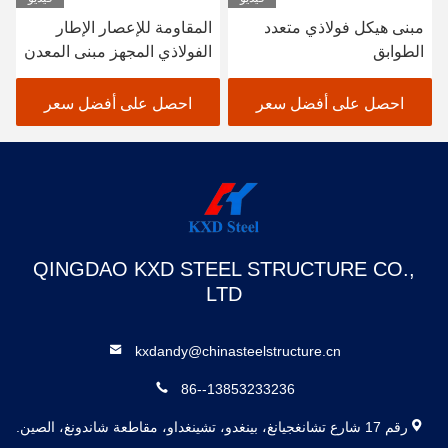
مبنى هيكل فولاذي متعدد
المقاومة للإعصار الإطار
الطوابق
الفولاذي المجهز مبنى المعدن
مستودع حظيرة مكتب
احصل على أفضل سعر
احصل على أفضل سعر
QINGDAO KXD STEEL STRUCTURE CO.,
LTD
kxdandy@chinasteelstructure.cn
86--13853233236
رقم 17 شارع تشانغجيانغ، بينغدو، تشينغداو، مقاطعة شاندونغ، الصين.