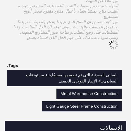
س: ماذا عن التثبيت؟
الجواب: سنقدم رسومات التثبيت التفصيلية، المشرفين توجيه
التثبيت متاح. يمكننا القيام بأعمال مفتاح مفتوح لبعض أنواع
المشاريع.
س: كيف نضمن أن المنتج الذي تزودنا به هو بالضبط ما نريده؟
ج: فريق المبيعات والهندسة سوف توفر لك الحل المناسب وفقا
لمتطلباتك قبل وضع الطلب.و متاحة صور المشاريع المنتهية،
والتي سوف تساعدك على فهم الحل الذي قدمناه بعمق.
Tags:
المباني المعدنية التي تم تصميمها مسبقًا,بناء مستودعات
المعادن,بناء الإطار الفولاذي الخفيف
Metal Warehouse Construction
Light Gauge Steel Frame Construction
الاتصالات