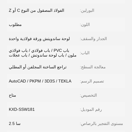
البورلين:
الفولاذ المصقول من النوع C أو Z
اللون:
مطلوب
الجدار والسقف:
لوحة ساندويتش ورقة فولاذية واحدة
باب PVC / باب فولاذي / باب فولاذي
الباب:
ملون / باب لوحة ساندوتش / باب عجلات
معالجة السطح:
تراجع الساخنة المجلفن أو المطلي
تصميم الرسم:
AutoCAD / PKPM / 3D3S / TEKLA
التخصيص:
متاح
رقم الموديل:
KXD-SSW181
مستوى التفجير بالرصاص:
سا 2.5