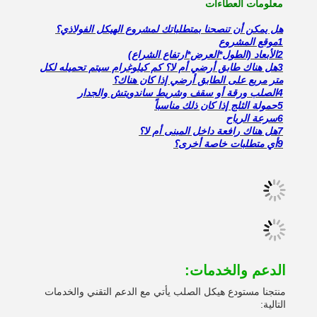
معلومات العطاءات
هل يمكن أن تنصحنا بمتطلباتك لمشروع الهيكل الفولاذي؟
1موقع المشروع
2الأبعاد (الطول*العرض*ارتفاع الشراع)
3هل هناك طابق أرضي أم لا؟ كم كيلوغرام سيتم تحميله لكل
متر مربع على الطابق أرضي إذا كان هناك؟
4الصلب ورقة أو سقف وشريط ساندويتش والجدار
5حمولة الثلج إذا كان ذلك مناسباً
6سرعة الرياح
7هل هناك رافعة داخل المبنى أم لا؟
9أي متطلبات خاصة أخرى؟
الدعم والخدمات:
منتجنا مستودع هيكل الصلب يأتي مع الدعم التقني والخدمات
التالية: