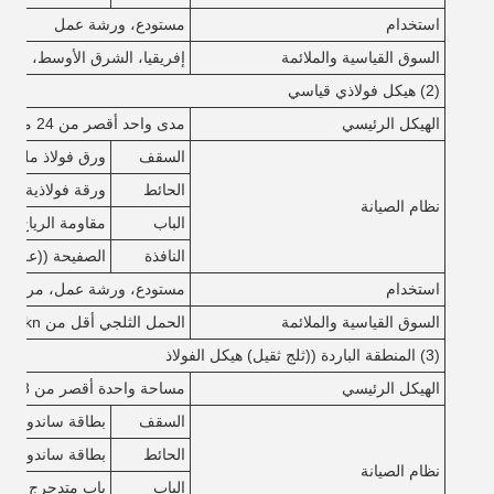
استخدام
مستودع، ورشة عمل
السوق القياسية والملائمة
إفريقيا، الشرق الأوسط، أستراليا (
(2) هيكل فولاذي قياسي
الهيكل الرئيسي
مدى واحد أقصر من 24 متر، أقل من 8 متر
السقف
ورق فولاذ ملون مع
الحائط
ورقة فولاذية ملونة 
نظام الصيانة
الباب
مقاومة الرياح الباب
النافذة
الصفيحة ((علبة 
استخدام
مستودع، ورشة عمل، مركز ت
السوق القياسية والملائمة
الحمل الثلجي أقل من 0.5kn،حمل الرياح أقل من 0.5kn/m2
(3) المنطقة الباردة ((ثلج ثقيل) هيكل الفولاذ
الهيكل الرئيسي
مساحة واحدة أقصر من 18 متر، أقل من 6 متر
السقف
بطاقة ساندوتش EPS/صوف الصخور/PU
الحائط
بطاقة ساندوتش EPS/صوف الصخور/PU
نظام الصيانة
الباب
باب متدحرج من الـ