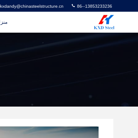
kxdandy@chinasteelstructure.cn
86--13853233236
منز