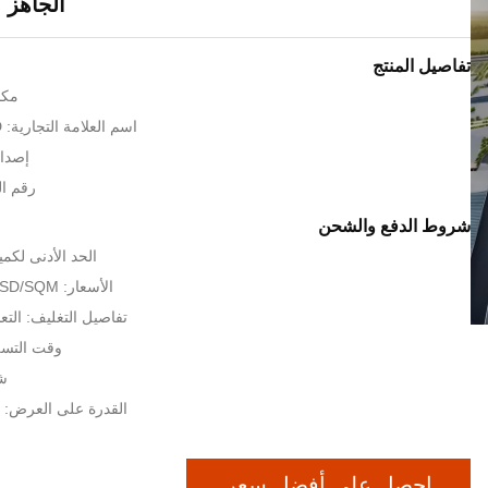
الجاهز ك
تفاصيل المنتج
مكا
اسم العلامة التجارية: QINGDAO KXD
إصدار 
رقم المو
شروط الدفع والشحن
الحد الأدنى لكمية: 600 متر 
الأسعار: 40USD ~100 USD/SQM
تفاصيل التغليف: التعب
وقت التسليم: 30 
شر
القدرة على العرض: 8000 طن شهريا
احصل على أفضل سعر