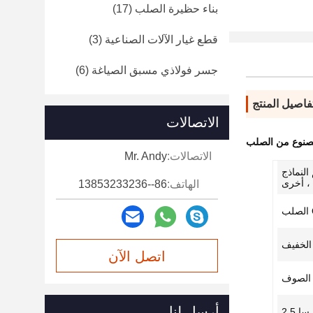
بناء حظيرة الصلب
(17)
قطع غيار الآلات الصناعية
(3)
جسر فولاذي مسبق الصياغة
(6)
فاصيل المنتج
الاتصالات
مصنوع من الصلب
الاتصالات:
Mr. Andy
النماذج
 ، أخرى
الهاتف:
86--13853233236
 الخفيف
اتصل الآن
 الصوف
أرسل لنا
سا 2.5