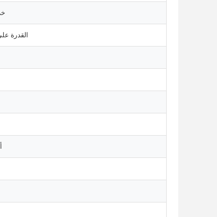
خد
القدرة عل
أ