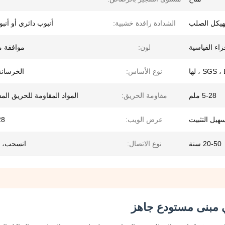
لهيكل الصلب
الشدادة رافدة خشبية:
أنبوب دائري أو أنب
لون:
موافقة 
SGS  ، لها
نوع الأساس:
الخرسانة/
5-28 ملم
مقاومة الحريق:
المواد المقاومة للحريق ال
هيل التثبيت
عرض الويب:
-28
20-50 سنة
نوع الاتصال:
انسحب، 
 مبنى مستودع جاهز