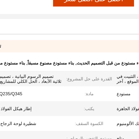
ت
اء مستودع من قبل التصميم الحديث
,
بناء مستودع مصنوع مسبقاً
,
بناء مستودع 
، التثبيت في
تصميم الرسوم البيانية ، تصميم 
القدرة على حل المشروع:
الموقع ، آخر
ثلاثية الأبعاد ، الحل الكلي للمشاريع
مستودع
مادة:
Q235/Q345 الصلب
لاذ الجاهزة
يكتب:
إطار هيكل الفولاذ
ك الألومنيوم
الكسوة السقف:
شطيرة لوحة الزجاج
متاح
مستوى التفجير بالرصاص: