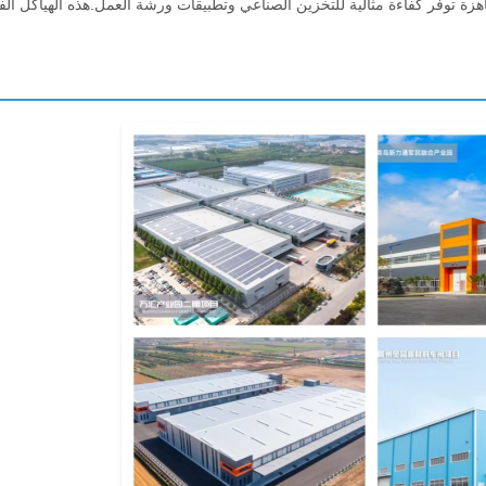
زة توفر كفاءة مثالية للتخزين الصناعي وتطبيقات ورشة العمل.هذه الهياكل الفو