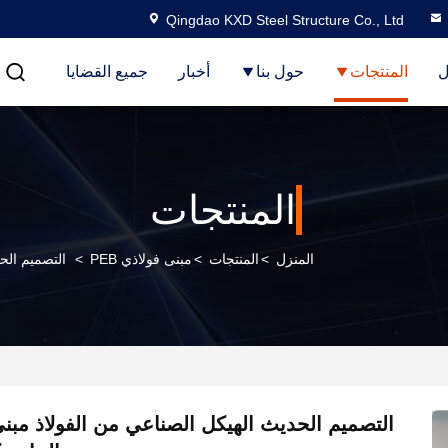
Qingdao KXD Steel Structure Co., Ltd
ل
المنتجات
حول بنا
أخبار
جميع القضايا
المنتجات
المنزل
>
المنتجات
>
مبنى فولاذي PEB
>
التصميم الح
التصميم الحديث الهيكل الصناعي من الفولاذ مبن