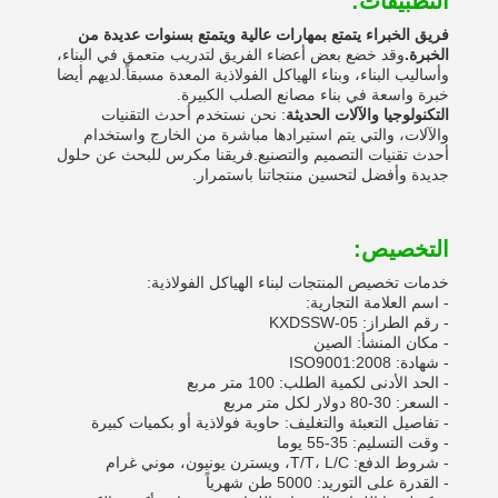
التطبيقات:
فريق الخبراء يتمتع بمهارات عالية ويتمتع بسنوات عديدة من
الخبرة.
وقد خضع بعض أعضاء الفريق لتدريب متعمق في البناء،
وأساليب البناء، وبناء الهياكل الفولاذية المعدة مسبقاً.لديهم أيضا
خبرة واسعة في بناء مصانع الصلب الكبيرة.
التكنولوجيا والآلات الحديثة
: نحن نستخدم أحدث التقنيات
والآلات، والتي يتم استيرادها مباشرة من الخارج واستخدام
أحدث تقنيات التصميم والتصنيع.فريقنا مكرس للبحث عن حلول
جديدة وأفضل لتحسين منتجاتنا باستمرار.
التخصيص:
خدمات تخصيص المنتجات لبناء الهياكل الفولاذية:
- اسم العلامة التجارية:
- رقم الطراز: KXDSSW-05
- مكان المنشأ: الصين
- شهادة: ISO9001:2008
- الحد الأدنى لكمية الطلب: 100 متر مربع
- السعر: 30-80 دولار لكل متر مربع
- تفاصيل التعبئة والتغليف: حاوية فولاذية أو بكميات كبيرة
- وقت التسليم: 35-55 يوما
- شروط الدفع: T/T، L/C، ويسترن يونيون، موني غرام
- القدرة على التوريد: 5000 طن شهرياً