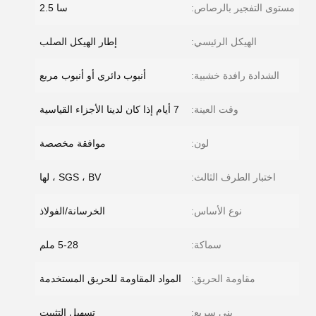
مستوى التفجير بالرصاص:
سا 2.5
الهيكل الرئيسي:
إطار الهيكل الصلب
الشدادة رافدة خشبية:
أنبوب دائري أو أنبوب مربع
وقت العينة:
7 أيام إذا كان لدينا الأجزاء القياسية
لون:
موافقة مخصصة
اختبار الطرف الثالث:
SGS ، BV ، لها
نوع الأساس:
الخرسانة/الفولاذ
سماكة:
5-28 ملم
مقاومة الحريق:
المواد المقاومة للحريق المستخدمة
بني سريع:
تسهيل التثبيت