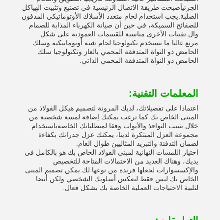
الجزئيأصبحت طريقة الاتصال الرئيسية في تصنيع وتثبيت الهياكل
الصلبة.يجب استخدام لحام متعدد الأسلاك الأوتوماتيكي المدفون
للصفائح السميكة، في حين أن صيانة الكهرباء المذابة للصمام
وال تقنيات الأخرى مناسبة للقسمات العمودية على شكل
مربع.غالبا ما تستخدم تكنولوجيا لحام شبه أوتوماتيكية وسلك
الحامض ذو النواة المتدفقة المحمي بالغاز وتكنولوجيا سلك
الحامض ذو النواة المتدفقة المحمي الذاتي.
المعلمات التقنية:
اعتمادا على تفضيلاتك، لديك المرونة لتصميم هيكل الفولاذ من
المبنى الخاص بك كما ترغب.يمكنك إضافة لمسة شخصية من
خلال تثبيت النوافذ والأبواب وفقا لمتطلباتك الخاصةباستخدام
مجموعة العزل المبتكرة لدينا، يمكنك عزل جدرانك بكفاءة
لضمان التدفئة والتبريد المثاليين طوال العام.
اختيار اللمسات النهائية لمبنى الفولاذ الخاص بك هو بالكامل في
يديك، وهناك العديد من الاحتمالات المتاحة للتخصيص
والإكسسوارات لجعلها فريدة من نوعها لك.يمكن تصميم المبنى
الخاص بك ليس فقط لتعكس أسلوبك الشخصي ولكن أيضا
لتلبية الاحتياجات العملية الخاصة بك بشكل فعال.