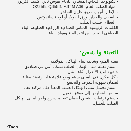
- تكنولوجيا اللحام: المنشار، اللحام بقوس ثاني أكسيد الكربون
- مواد الصلب الخام: Q235B، Q355B، ASTM A36
- الإطار: أنبوب مربع، غليان الساخن
- السقف والجدار: ورق الفولاذ أو لوحة ساندوتش
- الغطاء: حسب الطلب
الكلمات الرئيسية: المباني الصناعية الزراعية الصلبية، البناء
الصناعي الصلب، مرافق البناء ومواد البناء
التعبئة والشحن:
تعبئة المنتج وشحنه لبناء الهياكل الفولاذية:
- سيتم تعبئة مبنى الهيكل الصلب بشكل آمن في صناديق
خشبية لمنع الأضرار أثناء النقل.
- كل مكون في المبنى سيتم وضع علامة عليه وتعبئة بعناية
لضمان سهولة التعرف والتجميع.
- سيتم تحميل مبنى الهيكل الصلب المعبأ على مركبة نقل
مناسبة لتسليمها إلى موقع العميل.
- سيتم ترتيبات الشحن لضمان تسليم سريع وآمن لمبنى الهيكل
الصلب للعميل.
Tags: