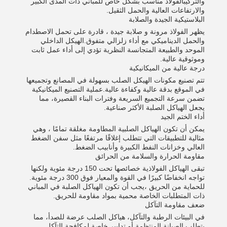
والتركيبالفولاذ مناسب بشكل خاص للمباني ذات المدى الكبير
والارتفاعات العالية والحمل الثقيل.
البلاستيكية الجيدة والصلابة
يظهر الفولاذ مرونة و صلابة جيدة ، قادرة على تحمل الاصطدام
والحمل الديناميكي مع أداء زلزالي متفوق.الهيكل الداخلي
الموحد والطبيعة المتجانسة النظرية تؤدي إلى أداء عمل ثابت
وموثوقية عالية.
درجة عالية من الميكانيكية
تتم تصنيع مكونات الهيكل الصلب بسهولة في المصانع وتجميعها
في الموقع بدقة عالية وكفاءة عالية.عملية التصنيع الميكانيكية
تضمن سرعة التجميع السريعة وفترات البناء القصيرة، مما
يجعل الهياكل الصلبة الأكثر صناعية.
أداء الختم الجيد
يمكن أن تكون الهياكل الصلبية المطاومة مغلقة تمامًا ، وهي
مثالية للتطبيقات التي تتطلب إغلاقًا مرتفعًا مثل سفن الضغط
العالي وخزانات النفط الكبيرة وأنابيب الضغط.
مقاومة الحرارة والسلامة من الحرائق
تبقى الهياكل الفولاذية خصائصها تحت 150 درجة مئوية ولكنها
تواجه انخفاضًا كبيرًا في القوة والمعيار فوق 300 درجة مئوية.
للحماية من الحريق ،يجب أن تكون الهياكل الصلبة في المباني
ذات المتطلبات الخاصة محمية بمواد مقاومة للحريق.
ضعف مقاومة التآكل
في البيئات الرطبة والتآكل، هياكل الصلب عرضة للصدأ، مما
يتطلب الصيانة المنتظمة أو تدابير خاصة لمكافحة التآكل.