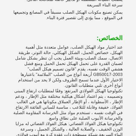
سرعة البناء السريعة
يمكن تصنيع مكونات الهيكل الصلب مسبقاً في المصانع وتجميعها
في الموقع ، مما يؤدي إلى تقصير فترة البناء.
الخصائص:
عند اختيار مواد الهيكل الصلب، عوامل متعددة مثل أهمية
الهيكل، خصائص الحمل، الشكل الهيكلي، حالة التوتر، طريقة
الاتصال، سمك الصلب،وبيئة العمل يجب أن تنظر بشكل شامل
لضمان القدرة على تحمل الهيكل تحمل الحمل ومنع فشل
هشفي الوقت نفسه، يقدم "قانون تصميم هيكل الصلب"
GB50017-2003 أربعة أنواع من الصلب "الملائمة" باعتبارها
الاختيار الأول عندما تسمح الظروف.ولكن لا يحد من استخدام
أنواع أخرى تلبي متطلبات القانون.
تكنولوجيا الهيكل الفولاذي المرتفع: وفقًا لمتطلبات ارتفاع المبنى
وتصميمه ، يتم اعتماد أشكال هيكلية مختلفة مثل الإطار ، ودعم
الإطار ، الأسطوانة ، أو الإطار العملاق.مكوناتها هي في الغالب
الفولاذ، خفيفة وقابلة للتلاعب ، مناسبة للمباني الفائقة الارتفاع.
في الوقت نفسه ، تستخدم مواد مثل الخرسانة المقاومة الصلبة
والخرسانة الأنبوب الصلبة على نطاق واسع.
تكنولوجيا هيكل الفولاذ الفضائي: هيكل الفولاذ الفضائي له مزايا
الوزن الخفيف ، والصلابة العالية ، والشكل الجميل ، وسرعة
البناء السريعة.شبكة مسطحة ذات عقدة كرة مع أنبوب فولاذي