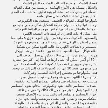
كعصا، الشبكة المتعددة الطبقات المختلفة لقطع الشبكة،
والشكل الشبكة هي الأنواع الهيكلية الرئيسية من هيكل الفولاذ
الفضاء في بلدي.كما تم استخدام بنية تعليق الكابلات ذات المدى
الكبير وهيكل غشاء الكابلات على نطاق واسع.
تكنولوجيا الهيكل الفولاذي الخفيف: تستخدم هذه التكنولوجيا
لوحات فولاذية ذات ألوان خفيفة لتشكيل شكل هيكلي جديد مع
الحوائط والسقف.يتم لحامها أو لفها مع حزم الحائط الفولاذية
على شكل H ذات الجدران الرقيقة ذات القطعة الكبيرة
والسقفهذه المكونات مصنوعة من ألواح الفولاذ فوق 5 ملم، مما
يضمن استقرار الهيكل.نظام الدعم المرن المصنوع من الفولاذ
المستدير والاتصالات الكهربائية عالية القوة تمكن من تشكيل
نظام هيكل الفولاذ الخفيفالمسافة بين الأعمدة من هذا الهيكل
مرنة ، تتراوح من 6m إلى 9m ، يمكن أن يصل العرض إلى
30m أو أكثر ، يمكن أن يصل ارتفاعه أيضًا إلى أكثر من عشرة
أمتار ، وهو مجهز برافعة خفيفة.كمية الصلب المستخدمة لكل
متر مربع هي فقط 20 إلى 30 كجموبالإضافة إلى ذلك تم توحيد
هذه التكنولوجيا تم تخصص إجراءات التصميم وشركات
الإنتاجسرعة التثبيت سريعة، وهو غير مقيد بالفصول. وهو
مناسب جدا للاستخدام في مختلف المصانع الصناعية الخفيفة.
اتصالات المسامير عالية القوة وتكنولوجيا اللحام. تقوم المسامير
عالية القوة بنقل التوتر من خلال الاحتكاك وتتكون من ثلاثة
أجزاء: المسامير والمكسرات والشاشات.بناء الاتصال بسيط،
التفكيك مرنة، والقدرة على تحمل مرتفعة، وأيضا لديها مزايا
مقاومة جيدة للتعب، والقفل الذاتي جيدة، والسلامة العالية.لقد
استبدلت المسامير عالية المقاومة تدريجياً التطويق واللحام