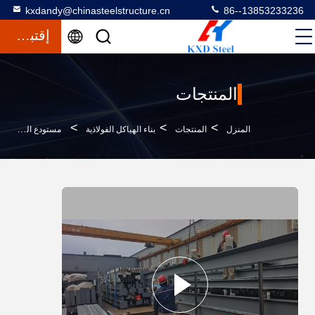
kxdandy@chinasteelstructure.cn
86--13853233236
إقتباس
المنتجات
>
>
>
المنزل
المنتجات
بناء الهياكل الفولاذية
مستودع الصلب الهيكلي المعدني تثبيت دليل عبر الإنترنت الدعم في الموقع تثبيت بناء هيكل الصلب