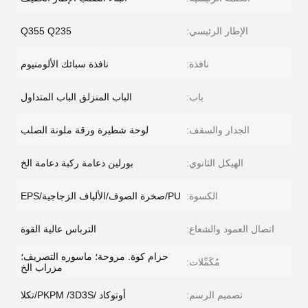
الإطار الرئيسي:
Q355 Q235
نافذة:
نافذة سبائك الألومنيوم
باب:
الباب المنزلق الباب المتداول
الجدار والسقف:
لوحة شطيرة ورقة ملونة الصلب
الهيكل الثانوي:
بورلين دعامة ركبة دعامة الخ
الكسوة:
PU/صخرة الصوف/الألياف الزجاجية/EPS
اتصال العمود والشعاع:
الترباس عالية القوة
حزام كوة. مروحة؛ ماسوره التصريف؛
مُكَمِّلات:
مزراب الخ
تصميم الرسم:
أوتوكاد /PKPM /3D3S/تكلا