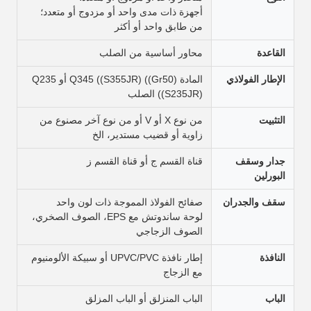
أجهزة ذات مدى واحد أو مزدوج أو متعدد؛
من طابق واحد أو أكثر
القاعدة
محاور أساسية من الصلب
الإطار الفولاذي
المادة Q345 ((S355JR) ((Gr50) أو Q235
((S235JR) الصلب
التثبيت
من نوع X أو V أو من نوع آخر مصنوع من
زاوية أو قضيب مستدير، الخ
جدار وسقف
قناة القسم ج أو قناة القسم ز
البورلين
سقف والجدران
صفائح الفولاذ المموجة ذات لون واحد
لوحة ساندوتش مع EPS، الصوف الصخري،
الصوف الزجاجي
النافذة
إطار نافذة UPVC/PVC أو سبيكة الألومنيوم
مع الزجاج
الباب
الباب المنزلق أو الباب المزلق