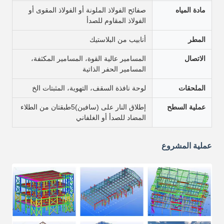
مادة المياه
صفائح الفولاذ الملونة أو الفولاذ المقوى أو
الفولاذ المقاوم للصدأ
المطر
أنابيب من البلاستيك
الاتصال
المسامير عالية القوة، المسامير المكثفة،
المسامير الحفر الذاتية
الملحقات
لوحة نافذة السقف، التهوية، المثبتات الخ
عملية السطح
إطلاق النار على (سافين)5طبقتان من الطلاء
المضاد للصدأ أو الغلفاني
عملية المشروع