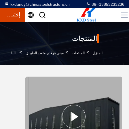
kxdandy@chinasteelstructure.cn
86--13853233236
إقتباس
المنتجات
>
>
>
المنزل
المنتجات
مبنى فولاذي متعدد الطوابق
الباب المنزلق الباب المتدحرج الهيكل الصلب المجهز مخزن متعدد الطوابق