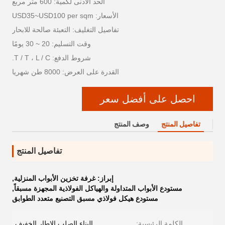
الحد الأدنى لكمية: 600 متر مربع
الأسعار: USD35~USD100 per sqm
تفاصيل التغليف: التعبئة صالحة للابحار
وقت التسليم: 20 ~ 30 يومًا
شروط الدفع: T / T ، L / C.
القدرة على العرض: 8000 طن شهريا
احصل على أفضل سعر
تفاصيل المنتج
وصف المنتج
تفاصيل المنتج
إبراز:
غرفة تخزين الأبواب المنزلية
,
مستودع الأبواب المتداولة والهياكل الفولاذية المجهزة مسبقاً
,
مستودع هيكل فولاذي مسبق التصنيع متعدد الطوابق
الكلمة الرئيسية:
البناء الصلب الإطار الخفيف