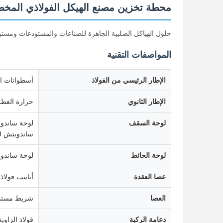
محطة تخزين مصنع الهيكل الفولاذي المخ
حلول الهياكل الصلبية الجاهزة للصناعات والمستودعات ومست
المواصفات التقنية
الإطار الرئيسي من الفولاذ
أسطوانات الصلب ذات القسم H، مطلي
الإطار الثانوي
حرارة الغطس الزجاجية C، دعامة الصلب، 
لوحة السقف
ساندويتش PU أو ورقة فولاذية
لوحة الحائط
لوحة ساندوي
عصا العقدة
أنابيب فولاذي
العصا
شريط مستد
دعامة الركبة
فولاذ الزاوية