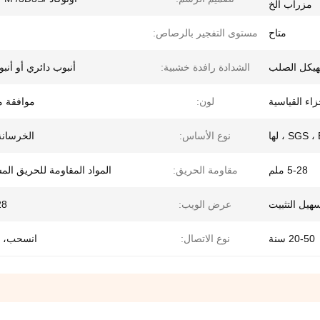
مزراب الخ
متاح
مستوى التفجير بالرصاص:
لهيكل الصلب
الشدادة رافدة خشبية:
أنبوب دائري أو أنب
لون:
موافقة 
SGS  ، لها
نوع الأساس:
الخرسانة/
5-28 ملم
مقاومة الحريق:
المواد المقاومة للحريق ال
هيل التثبيت
عرض الويب:
-28
20-50 سنة
نوع الاتصال:
انسحب، 