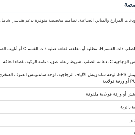
صصة
ودعات المزارع والمباني الصناعية. تصاميم مخصصة متوفرة بدعم هندسي شامل.
ة أو مغلفة، قطعة صلبة ذات القسم C أو أنابيب الصلب
شريط ربطة عنق، دعامة الركبة، غطاء الحافة
لوحة ساندويتش EPS، لوحة ساندويتش الألياف الزجاجية، لوحة ساندويتش الصوف الصخ
تش أو ورقة فولاذية ملفوفة
ة دائرية
ير