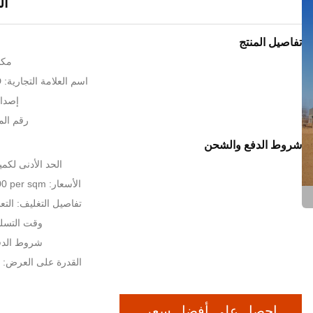
ال
تفاصيل المنتج
مكا
اسم العلامة التجارية: QINGDAO KXD
إصدار 
رقم الموديل
شروط الدفع والشحن
الحد الأدنى لكمية: 600 متر 
الأسعار: USD35~USD100 per sqm
تفاصيل التغليف: التعب
وقت التسليم: 20 ~ 30
شروط الدفع:  ، L / C
القدرة على العرض: 8000 طن شهريا
احصل على أفضل سعر