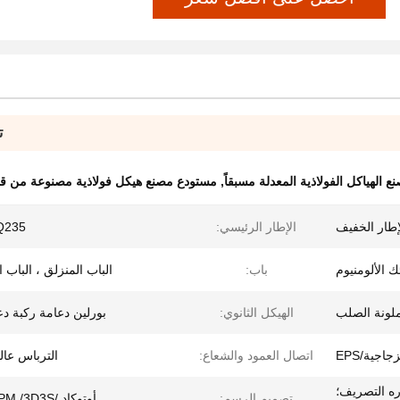
ت
 الهياكل الفولاذية المعدلة مسبقاً
,
مستودع مصنع هيكل فولاذية مصنوعة من 
لإطار الخفيف
الإطار الرئيسي:
Q235
ك الألومنيوم
باب:
الباب المنزلق ، الباب ا
لونة الصلب
الهيكل الثانوي:
بورلين دعامة ركبة دع
اتصال العمود والشعاع:
الترباس عالي
ه التصريف؛
تصميم الرسم:
أوتوكاد /PKPM /3D3S/تكلا