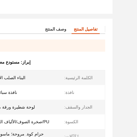
تفاصيل المنتج
وصف المنتج
إبراز:
مستودع مصنع
الكلمة الرئيسية:
البناء الصلب ا
نافذة:
نافذة سبائ
الجدار والسقف:
لوحة شطيرة ورقة م
الكسوة:
PU/صخرة الصوف/الألياف الزجاجية/EPS
حزام كوة. مروحة؛ ماسور
مُكَمِّلات: