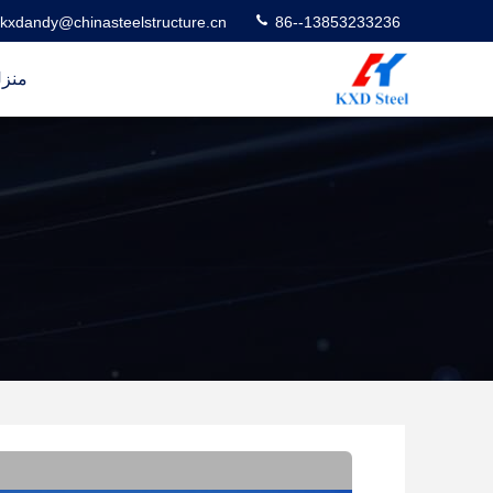
kxdandy@chinasteelstructure.cn
86--13853233236
منز