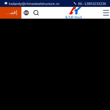
kxdandy@chinasteelstructure.cn
86--13853233236
إقتباس