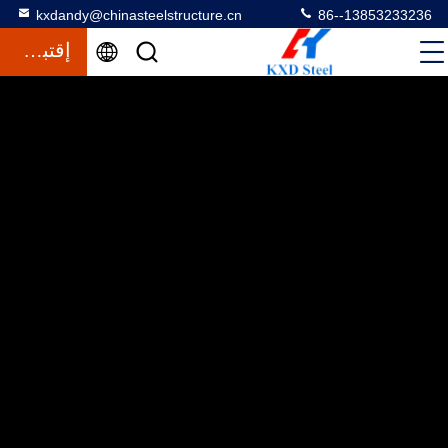
kxdandy@chinasteelstructure.cn
86--13853233236
إقتباس