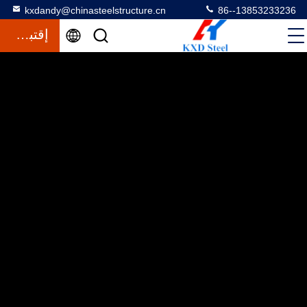
kxdandy@chinasteelstructure.cn
86--13853233236
إقتباس