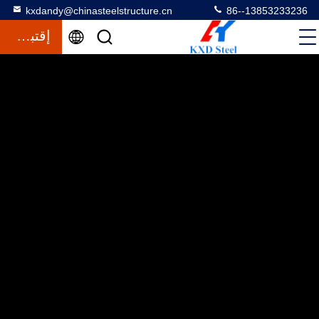
kxdandy@chinasteelstructure.cn
86--13853233236
إقتباس