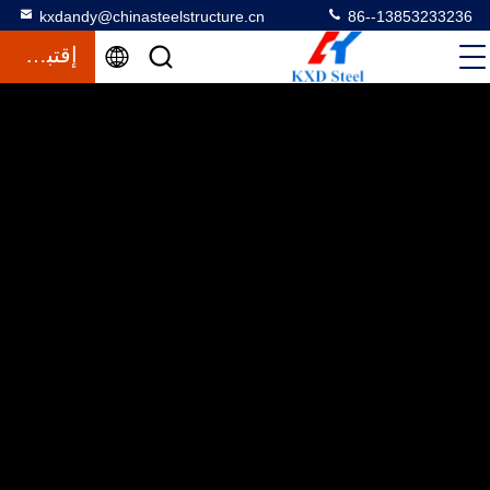
kxdandy@chinasteelstructure.cn
86--13853233236
إقتباس