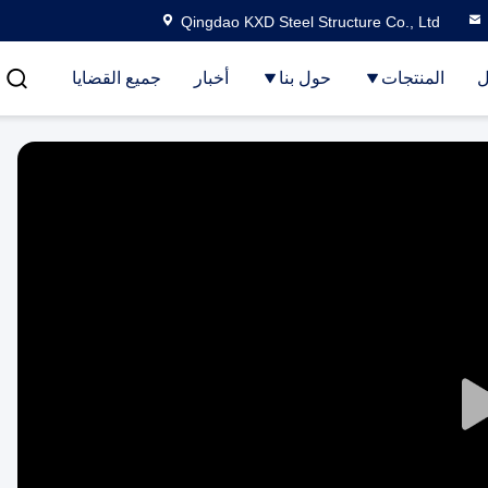
Qingdao KXD Steel Structure Co., Ltd
ل
المنتجات
حول بنا
أخبار
جميع القضايا
Play
Video