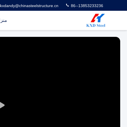
kxdandy@chinasteelstructure.cn
86--13853233236
منز