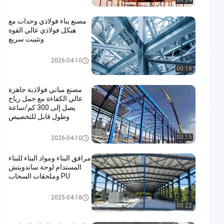
00:24
مصنع بناء فولاذي وحدات مع
هيكل فولاذي عالي القوة
وتثبيت سريع
ورشة عمل الهياكل الفولاذية
2026-04-10
00:18
مصنع مباني فولاذية جاهزة
عالي الكفاءة مع حمل رياح
يصل إلى 300 كم/ساعة
وطول قابل للتخصيص
مستودع الهيكل الصلبي
00:15
2026-04-10
مرافق البناء ومواد البناء للبناء
المستدام لوحة ساندويتش
PU وملحقات السحاب
بناء الهياكل الفولاذية
2025-04-18
00:22