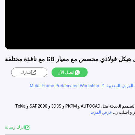
 فولاذي مخصص مع معيار GB مع نافذة مختلفة
اتصل الآن
شارك
الورش المعدنية
#
Metal Frame Prefaricated Workshop
تصميم ورشة عمل هيكل الصلب المخصص لموقع مشروعك بمساعدة برامج التصميم الحديثة مثل AUTOCAD و PKPM و 3D3S و SAP2000 و Tekla
عرض المزيد
اترك رسالة