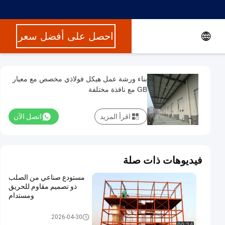
احصل على أفضل سعر
بناء ورشة عمل هيكل فولاذي مخصص مع معيار
GB مع نافذة مختلفة
اقرأ المزيد
اتصل الآن
فيديوهات ذات صلة
مستودع صناعي من الصلب
ذو تصميم مقاوم للحريق
ومستدام
مستودع الهيكل الصلبي
2026-04-30