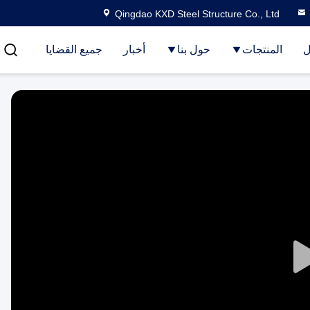
Qingdao KXD Steel Structure Co., Ltd
ل
المنتجات
حول بنا
أخبار
جميع القضايا
Play
Video