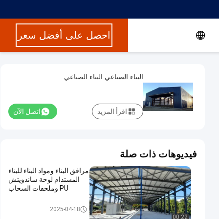
احصل على أفضل سعر
البناء الصناعي البناء الصناعي
اقرأ المزيد
اتصل الآن
فيديوهات ذات صلة
مرافق البناء ومواد البناء للبناء
المستدام لوحة ساندويتش
PU وملحقات السحاب
بناء الهياكل الفولاذية
2025-04-18
00:22