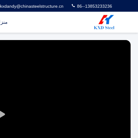
kxdandy@chinasteelstructure.cn
86--13853233236
منز