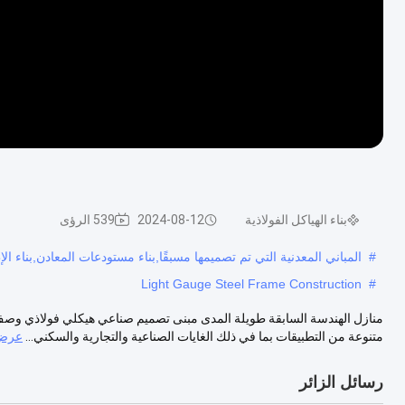
بناء الهياكل الفولاذية
2024-08-12
539 الرؤى
#
المباني المعدنية التي تم تصميمها مسبقًا,بناء مستودعات المعادن,بناء ال
Light Gauge Steel Frame Construction
#
منازل الهندسة السابقة طويلة المدى مبنى تصميم صناعي هيكلي فولاذي وصف ا
متنوعة من التطبيقات بما في ذلك الغايات الصناعية والتجارية والسكني...
عرض 
رسائل الزائر